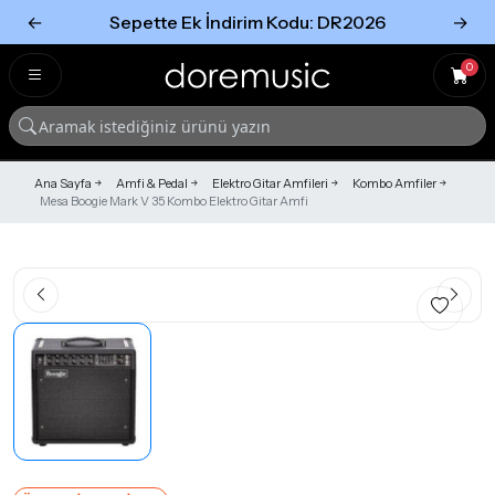
←
Sepette Ek İndirim Kodu: DR2026
→
Tümünü Gör
Tümünü gör
0
Ana Sayfa
Amfi & Pedal
Elektro Gitar Amfileri
Kombo Amfiler
Mesa Boogie Mark V 35 Kombo Elektro Gitar Amfi