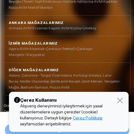
Beyoğlu (Tünel) Yaylı Enstrüman
•
Göktürk
•
İstMarina AVM
•
Kadıköy
•
Kozzy AVM
•
Mall of İstanbul
ANKARA MAĞAZALARIMIZ
Armada AVM
•
Eryaman Kaşmir AVM
•
Kızılay
•
Ümitköy
İZMIR MAĞAZALARIMIZ
Agora AVM
•
Alsancak
•
Çankaya (Nefesli)
•
Çankaya
•
Mavişehir (Karşıyaka)
DIĞER MAĞAZALARIMIZ
Adana, Çukurova - Turgut Özal
•
Adana, Kurtuluş
•
Antalya, Lara
•
Bursa, Nilüfer
•
Gaziantep, Şehitkamil
•
Kocaeli, İzmit
•
Mersin, Yenişehir
•
Muğla, Bodrum
•
Samsun, Piazza AVM
Çerez Kullanımı
Alışveriş deneyiminizi iyileştirmek için yasal
Gizlilik Politikası
düzenlemelere uygun çerezler (cookie)
Çerez Politikası
kullanıyoruz. Detaylı bilgiye
Çerez Politikası
Kişisel Verilerin Korunması
168,232.00 TL
sayfamızdan erişebilirsiniz.
Tasarım ve Teknoloji:
invenera
Tükendi