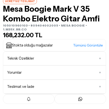
ÜCRETSİZ TESLİMAT
Mesa Boogie Mark V 35
Kombo Elektro Gitar Amfi
105010960103 • 809404002005 •
MESA BOOGIE
•
1.M35X.BB.CO
168,232.00 TL
Stokta olduğu mağazalar
Tümünü Görüntüle
Teknik Özellikler
Kabin Tipi
1x12 Inc
Yorumlar
Teslimat ve İade
İlk Yorumu Siz Yazın
Teslimat Koşulları
Tüm siparişleriniz
1-3 iş günü
içerisinde kargoya teslim edilir.