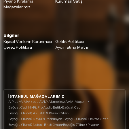
Piyano Kiralama
Kurumsal Satış
Mağazalarımız
Bilgiler
Kişisel Verilerin Korunması
Gizlilik Politikası
Çerez Politikası
Aydınlatma Metni
İSTANBUL MAĞAZALARIMIZ
A Plus AVM
•
Akbatı AVM
•
Akmerkez AVM
•
Ataşehir
•
Bağdat Cad. Hi-Fi, Pro Audio Butik
•
Bağdat Cad.
•
Beyoğlu (Tünel) Akustik & Klasik Gitar
•
Beyoğlu (Tünel) Davul & Perküsyon
•
Beyoğlu (Tünel) Elektro Gitar
•
Beyoğlu (Tünel) Nefesli Enstrüman
•
Beyoğlu (Tünel) Piyano
•