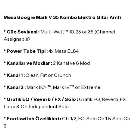
Yoğunluk nedeniyle yaşanabilecek gecikmelerde, kargo süreci
maksimum
5 iş günü
gibi bir süreyi aşmayacaktır. Bayram ve
tatil günlerinde teslimat yapılamamaktadır.
Mesa Boogie Mark V 35 Kombo Elektro Gitar Amfi
Seçtiğiniz ürünlerin tamamı
doremusic Sevkiyat Ekibi
ya da
* Güç Seviyesi :
Multi-Watt™ 10, 25 or 35 (Channel
Aras Kargo
garantisi ile adresinize teslim edilecektir.
Assignable)
Detaylar için
tıklayınız
* Power Tube Tipi :
4x Mesa EL84
İade Koşulları
* Kanallar ve Modlar :
Sitemiz üzerinden satın almış olduğunuz ürünleri, teslimat
2 Kanal ve 6 Mod
tarihinden itibaren
14 Gün
içerisinde iade edebilir ya da
* Kanal 1 :
değiştirebilirsiniz.
Clean, Fat or Crunch
İadesi ve değişimi mümkün olmayan ürünler için
tıklayınız
.
* Kanal 2 :
Mark IIC+™, Mark IV™ or Extreme
İade ve değişimi talep edilecek ürünün ticari vasfını yitirmemiş
* Grafik EQ / Reverb / FX / Solo :
Grafik EQ, Reverb, FX
olması, ambalajının korunmuş, aksesuar ve tüm ürün içeriğinin
Loop & Ch. Independent Solo
eksiksiz olması gerekmektedir. Satın almış olduğunuz ürünü
göndermeden önce mutlaka
Destek
ekibimiz ile iletişime
* Footswitch Özellikleri :
Ch. 1/2, EQ, Solo Ch 1 & Solo Ch
geçerek bilgi veriniz.
2
İade ve değişim koşulları, ürün kategorilerine göre farklılık