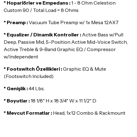
* Hoparlörler ve Empedans :
gösterebilir. Lütfen satın almadan önce ilgili ürünün
1 - 8 Ohm Celestion
iade/değişim şartlarını kontrol ettiğinizden emin olun.
Custom 90 / Total Load = 8 Ohms
Detaylar için
tıklayınız
* Preamp :
Vacuum Tube Preamp w/ 1x Mesa 12AX7
* Equalizer / Dinamik Kontroller :
Active Bass w/Pull
Deep, Passive Mid, 5-Position Active Mid-Voice Switch,
Active Treble & 9-Band Graphic EQ / Compressor
w/Independent
* Footswitch Özellikleri :
Graphic EQ & Mute
(Footswitch Included)
* Genişlik :
44 Lbs.
* Boyutlar :
18 1/8" H x 18 3/4" W x 11 1/2" D
* Mevcut Formatlar :
Head, 1x12 Combo & Rackmount