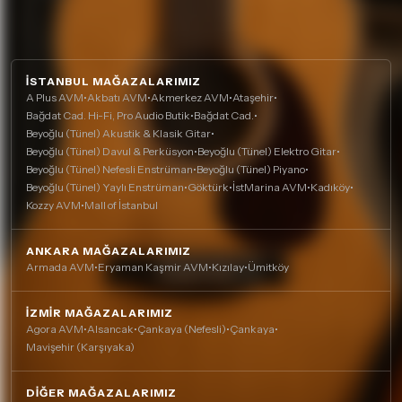
İSTANBUL MAĞAZALARIMIZ
A Plus AVM
•
Akbatı AVM
•
Akmerkez AVM
•
Ataşehir
•
Bağdat Cad. Hi-Fi, Pro Audio Butik
•
Bağdat Cad.
•
Beyoğlu (Tünel) Akustik & Klasik Gitar
•
Beyoğlu (Tünel) Davul & Perküsyon
•
Beyoğlu (Tünel) Elektro Gitar
•
Beyoğlu (Tünel) Nefesli Enstrüman
•
Beyoğlu (Tünel) Piyano
•
Beyoğlu (Tünel) Yaylı Enstrüman
•
Göktürk
•
İstMarina AVM
•
Kadıköy
•
Kozzy AVM
•
Mall of İstanbul
ANKARA MAĞAZALARIMIZ
Armada AVM
•
Eryaman Kaşmir AVM
•
Kızılay
•
Ümitköy
İZMIR MAĞAZALARIMIZ
Agora AVM
•
Alsancak
•
Çankaya (Nefesli)
•
Çankaya
•
Mavişehir (Karşıyaka)
DIĞER MAĞAZALARIMIZ