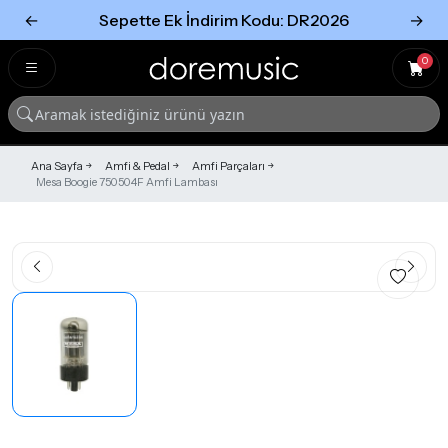
←
Sepette Ek İndirim Kodu: DR2026
→
Tümünü Gör
Tümünü gör
0
Ana Sayfa
Amfi & Pedal
Amfi Parçaları
Mesa Boogie 750504F Amfi Lambası