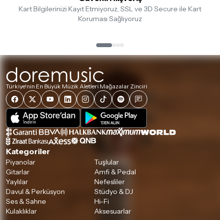
Kart Bilgilerinizi Kayıt Etmiyoruz, SSL ve 3D Secure ile Kart
Koruması Sağlıyoruz
Türkiye'nin En Büyük Müzik Aletleri Mağazalar Zinciri
Kategoriler
Piyanolar
Tuşlular
Gitarlar
Amfi & Pedal
Yaylılar
Nefesliler
Davul & Perküsyon
Stüdyo & DJ
Ses & Sahne
Hi-Fi
Kulaklıklar
Aksesuarlar