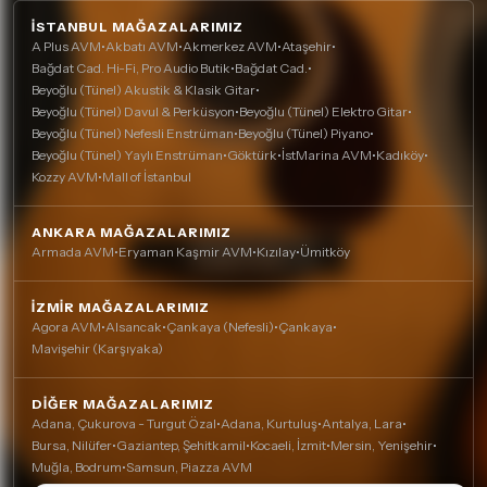
İSTANBUL MAĞAZALARIMIZ
A Plus AVM
•
Akbatı AVM
•
Akmerkez AVM
•
Ataşehir
•
Bağdat Cad. Hi-Fi, Pro Audio Butik
•
Bağdat Cad.
•
Beyoğlu (Tünel) Akustik & Klasik Gitar
•
Beyoğlu (Tünel) Davul & Perküsyon
•
Beyoğlu (Tünel) Elektro Gitar
•
Beyoğlu (Tünel) Nefesli Enstrüman
•
Beyoğlu (Tünel) Piyano
•
Beyoğlu (Tünel) Yaylı Enstrüman
•
Göktürk
•
İstMarina AVM
•
Kadıköy
•
Kozzy AVM
•
Mall of İstanbul
ANKARA MAĞAZALARIMIZ
Armada AVM
•
Eryaman Kaşmir AVM
•
Kızılay
•
Ümitköy
İZMIR MAĞAZALARIMIZ
Agora AVM
•
Alsancak
•
Çankaya (Nefesli)
•
Çankaya
•
Mavişehir (Karşıyaka)
DIĞER MAĞAZALARIMIZ
Adana, Çukurova - Turgut Özal
•
Adana, Kurtuluş
•
Antalya, Lara
•
Bursa, Nilüfer
•
Gaziantep, Şehitkamil
•
Kocaeli, İzmit
•
Mersin, Yenişehir
•
Muğla, Bodrum
•
Samsun, Piazza AVM