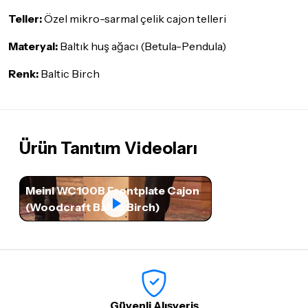
Teller:
Özel mikro-sarmal çelik cajon telleri
Materyal:
Baltık huş ağacı (Betula-Pendula)
Renk:
Baltic Birch
Ürün Tanıtım Videoları
Meinl WC100B Frontplate Cajon
(Woodcraft Baltic Birch)
Güvenli Alışveriş