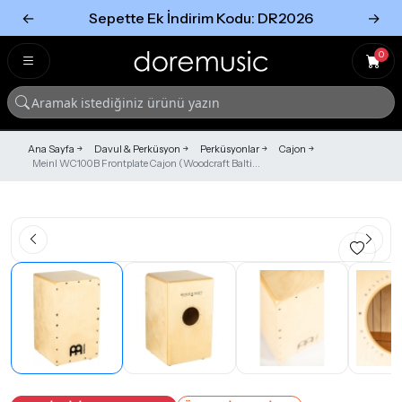
←
Sepette Ek İndirim Kodu: DR2026
→
Tümünü Gör
Tümünü gör
0
Ana Sayfa
Davul & Perküsyon
Perküsyonlar
Cajon
Meinl WC100B Frontplate Cajon (Woodcraft Balti...