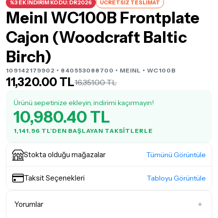
%3 EK İNDİRİM KODU: DR2026
ÜCRETSİZ TESLİMAT
Meinl WC100B Frontplate
Cajon (Woodcraft Baltic
Birch)
109142179902 • 840553088700 •
MEINL
• WC100B
11,320.00 TL
16,351.00 TL
Ürünü sepetinize ekleyin, indirimi kaçırmayın!
10,980.40 TL
1,141.96 TL'DEN BAŞLAYAN TAKSITLERLE
Stokta olduğu mağazalar
Tümünü Görüntüle
Taksit Seçenekleri
Tabloyu Görüntüle
Yorumlar