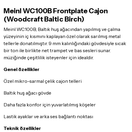
olması, ambalajının korunmuş, aksesuar ve tüm ürün içeriğinin
Meinl WC100B Frontplate Cajon
eksiksiz olması gerekmektedir. Satın almış olduğunuz ürünü
göndermeden önce mutlaka
Destek
ekibimiz ile iletişime
(Woodcraft Baltic Birch)
geçerek bilgi veriniz.
Meinl WC100B, Baltık huş ağacından yapılmış ve çalma
İade ve değişim koşulları, ürün kategorilerine göre farklılık
yüzeyinin iç kısmını kaplayan özel olarak sarılmış metal
gösterebilir. Lütfen satın almadan önce ilgili ürünün
tellerle donatılmıştır. 9 mm kalınlığındaki gövdesiyle sıcak
iade/değişim şartlarını kontrol ettiğinizden emin olun.
bir ton ile birlikte net trampet ve bas sesleri sunar.
Detaylar için
tıklayınız
müziğinde çeşitlilik isteyenler için idealdir.
Genel özellikler
Özel mikro-sarmal çelik cajon telleri
Baltık huş ağacı gövde
Daha fazla konfor için yuvarlatılmış köşeler
Lastik ayaklar ve arka ses bağlantı noktası
Teknik özellikler