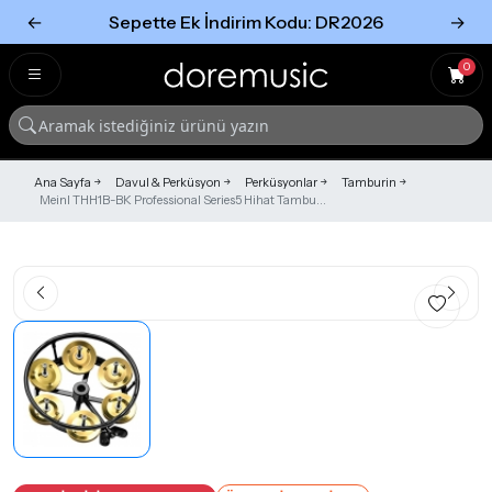
←
Sepette Ek İndirim Kodu: DR2026
→
Tümünü Gör
Tümünü gör
0
Ana Sayfa
Davul & Perküsyon
Perküsyonlar
Tamburin
Meinl THH1B-BK Professional Series5 Hihat Tambu...