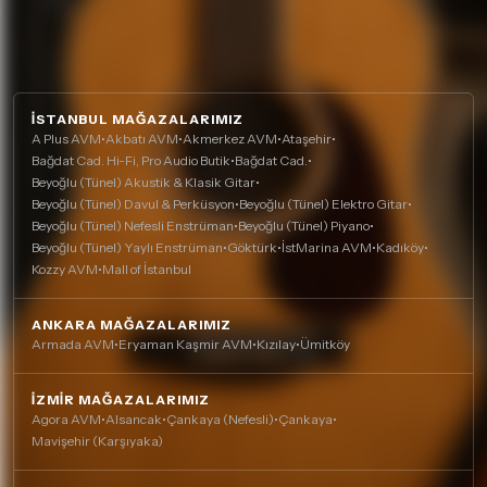
İSTANBUL MAĞAZALARIMIZ
A Plus AVM
•
Akbatı AVM
•
Akmerkez AVM
•
Ataşehir
•
Bağdat Cad. Hi-Fi, Pro Audio Butik
•
Bağdat Cad.
•
Beyoğlu (Tünel) Akustik & Klasik Gitar
•
Beyoğlu (Tünel) Davul & Perküsyon
•
Beyoğlu (Tünel) Elektro Gitar
•
Beyoğlu (Tünel) Nefesli Enstrüman
•
Beyoğlu (Tünel) Piyano
•
Beyoğlu (Tünel) Yaylı Enstrüman
•
Göktürk
•
İstMarina AVM
•
Kadıköy
•
Kozzy AVM
•
Mall of İstanbul
ANKARA MAĞAZALARIMIZ
Armada AVM
•
Eryaman Kaşmir AVM
•
Kızılay
•
Ümitköy
İZMIR MAĞAZALARIMIZ
Agora AVM
•
Alsancak
•
Çankaya (Nefesli)
•
Çankaya
•
Mavişehir (Karşıyaka)