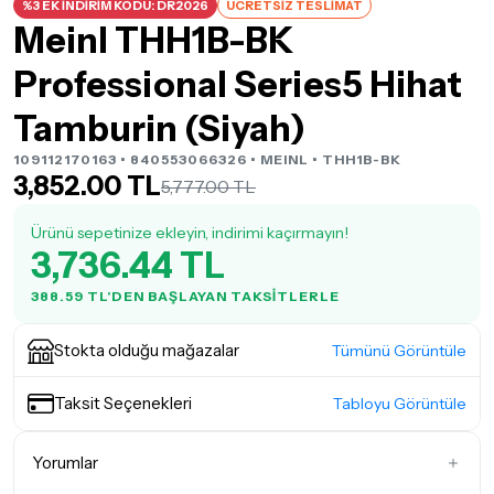
%3 EK İNDİRİM KODU: DR2026
ÜCRETSİZ TESLİMAT
Meinl THH1B-BK
Professional Series5 Hihat
Tamburin (Siyah)
109112170163 • 840553066326 •
MEINL
• THH1B-BK
3,852.00 TL
5,777.00 TL
Ürünü sepetinize ekleyin, indirimi kaçırmayın!
3,736.44 TL
388.59 TL'DEN BAŞLAYAN TAKSITLERLE
Stokta olduğu mağazalar
Tümünü Görüntüle
Taksit Seçenekleri
Tabloyu Görüntüle
Yorumlar