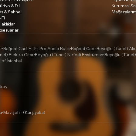
tüdyo & DJ
Kurumsal Sa
es & Sahne
Mağazalarım
-Fi
laklıklar
sesuarlar
ir
Bağdat Cad. Hi-Fi, Pro Audio Butik
Bağdat Cad.
Beyoğlu (Tünel) Akus
•
•
•
nel) Elektro Gitar
Beyoğlu (Tünel) Nefesli Enstrüman
Beyoğlu (Tünel)
•
•
l of İstanbul
tköy
a
Mavişehir (Karşıyaka)
•