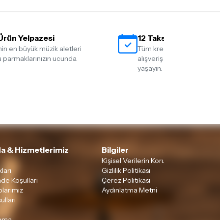
Ürün Yelpazesi
12 Taksit İmkanı
nin en büyük müzik aletleri
Tüm kredi kartlarına 12 tak
 parmaklarınızın ucunda.
alışveriş yapmanın rahatlığ
yaşayın.
a & Hizmetlerimiz
Bilgiler
Kişisel Verilerin Korunması
ları
Gizlilik Politikası
ade Koşulları
Çerez Politikası
larımız
Aydınlatma Metni
ulları
lama