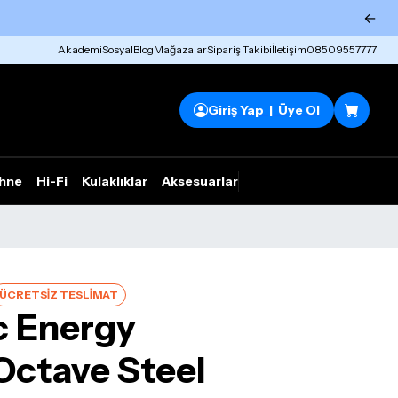
←
Akademi
Sosyal
Blog
Mağazalar
Sipariş Takibi
İletişim
08509557777
Giriş Yap | Üye Ol
hne
Hi-Fi
Kulaklıklar
Aksesuarlar
Rhym Outlet
ÜCRETSİZ TESLİMAT
c Energy
ctave Steel