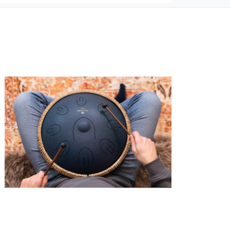
 olmayan ürünler için
tıklayınız
.
ecek ürünün ticari vasfını yitirmemiş olması,
suar ve tüm ürün içeriğinin eksiksiz olması
ış olduğunuz ürünü göndermeden önce
e iletişime geçerek bilgi veriniz.
rün kategorilerine göre farklılık gösterebilir.
lgili ürünün iade/değişim şartlarını kontrol