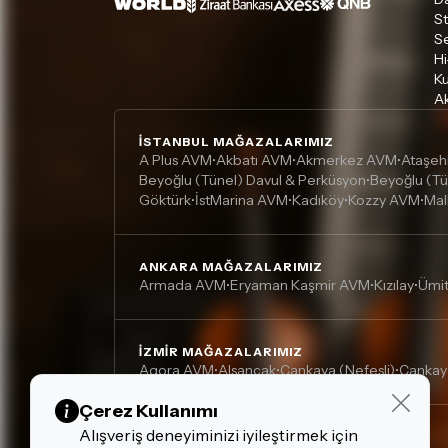
S
S
Hi
Ku
Ak
İSTANBUL MAĞAZALARIMIZ
A Plus AVM
Akbatı AVM
Akmerkez AVM
Ataşeh
•
•
•
Beyoğlu (Tünel) Davul & Perküsyon
Beyoğlu (Tü
•
Göktürk
İstMarina AVM
Kadıköy
Kozzy AVM
Mal
•
•
•
•
ANKARA MAĞAZALARIMIZ
Armada AVM
Eryaman Kaşmir AVM
Kızılay
Ümi
•
•
•
İZMIR MAĞAZALARIMIZ
Agora AVM
Alsancak
Çankaya (Nefesli)
Çankay
•
•
•
Çerez Kullanımı
Alışveriş deneyiminizi iyileştirmek için
DIĞER MAĞAZALARIMIZ