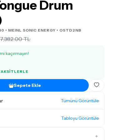
Tongue Drum
)
40 •
MEINL SONIC ENERGY
• OSTD2NB
7,382.00 TL
imi kaçırmayın!
 TAKSITLERLE
Sepete Ekle
ar
Tümünü Görüntüle
Tabloyu Görüntüle