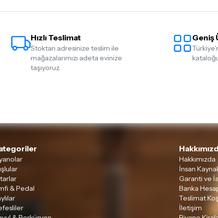
Hızlı Teslimat
Geniş 
Stoktan adresinize teslim ile
Türkiye'
mağazalarımızı adeta evinize
kataloğu
taşıyoruz.
ategoriler
Hakkımızd
yanolar
Hakkımızda
şlular
İnsan Kaynak
tarlar
Garanti ve İ
mfi & Pedal
Banka Hesap
ylılar
Teslimat Koş
fesliler
İletişim
avul & Perküsyon
Piyano Kira