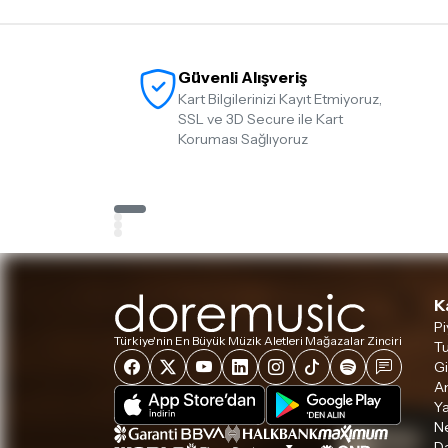
Güvenli Alışveriş
Kart Bilgilerinizi Kayıt Etmiyoruz,
SSL ve 3D Secure ile Kart
Koruması Sağlıyoruz
K
Pi
Türkiye'nin En Büyük Müzik Aletleri Mağazalar Zinciri
Tu
Gi
A
Ya
Ne
D