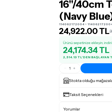
16"/40cm 
(Navy Blue
114062172004 • 11406217200
24,922.00 TL
3
Ürünü sepetinize ekleyin, indir
24,174.34 TL
2,514.13 TL'DEN BAŞLAYAN
1
Stokta olduğu mağazal
Taksit Seçenekleri
Yorumlar