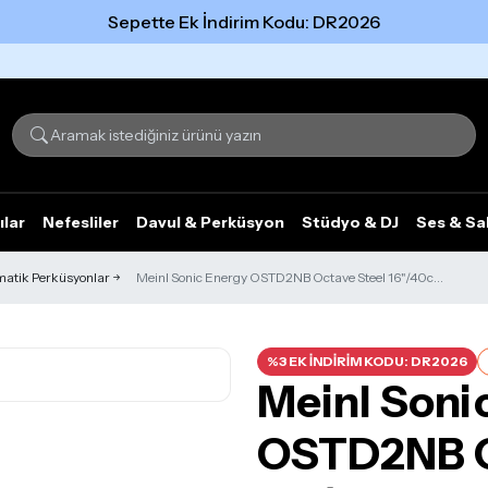
Sepette Ek İndirim Kodu: DR2026
Tümünü gör
ılar
Nefesliler
Davul & Perküsyon
Stüdyo & DJ
Ses & Sa
atik Perküsyonlar
Meinl Sonic Energy OSTD2NB Octave Steel 16"/40c...
%3 EK İNDİRİM KODU: DR2026
Meinl Soni
OSTD2NB O