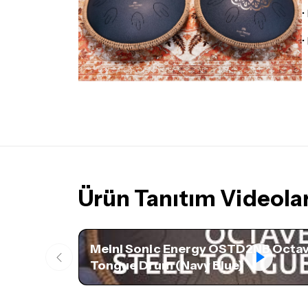
•
•
Ürün Tanıtım Videolar
Meinl Sonic Energy OSTD2NB Octav
Tongue Drum (Navy Blue)