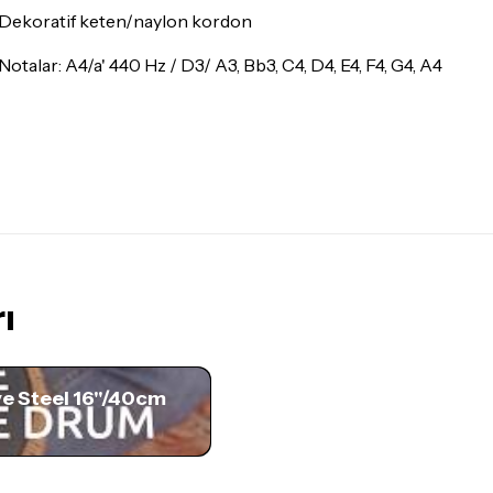
 Dekoratif keten/naylon kordon
 Notalar: A4/a' 440 Hz / D3/ A3, Bb3, C4, D4, E4, F4, G4, A4
ı
e Steel 16"/40cm