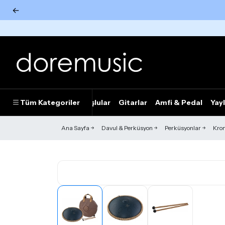
←
Tümünü Gör
Tüm Kategoriler
Piyanolar
Tuşlular
Gitarlar
Amfi & Pedal
Yayl
Ana Sayfa
Davul & Perküsyon
Perküsyonlar
Krom