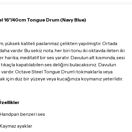
İadesi ve değişimi mümkün
İade ve değişimi talep edil
l 16"/40cm Tongue Drum (Navy Blue)
ambalajının korunmuş, akse
gerekmektedir. Satın alm
mutlaka
Destek
ekibimiz il
yüksek kaliteli paslanmaz çelikten yapılmıştır. Ortada
İade ve değişim koşulları, ü
aha vardır. Bu sekiz nota, her biri tonu iki oktavda ileten iki
Lütfen satın almadan önce i
harika, meditatif bir ses yaratır. Davulun alt kısmında, sesi
ettiğinizden emin olun.
tıkaçla kapatılabilen ses deliğini bulacaksınız. Davulun
a vardır. Octave Steel Tongue Drum'ı tokmaklarla veya
Detaylar için
tıklayınız
ak için düz bir yüzeye veya kucağınıza koymanız yeterlidir.
zellikler
 Handpan benzeri ses
 Kaymaz ayaklar