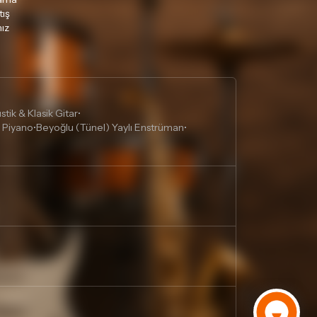
tış
ız
tik & Klasik Gitar
•
 Piyano
Beyoğlu (Tünel) Yaylı Enstrüman
•
•