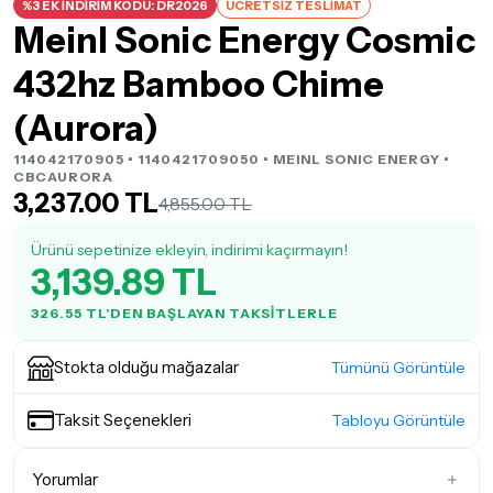
%3 EK İNDİRİM KODU: DR2026
ÜCRETSİZ TESLİMAT
Meinl Sonic Energy Cosmic
432hz Bamboo Chime
(Aurora)
114042170905 • 1140421709050 •
MEINL SONIC ENERGY
•
CBCAURORA
3,237.00 TL
4,855.00 TL
Ürünü sepetinize ekleyin, indirimi kaçırmayın!
3,139.89 TL
326.55 TL'DEN BAŞLAYAN TAKSITLERLE
Stokta olduğu mağazalar
Tümünü Görüntüle
Taksit Seçenekleri
Tabloyu Görüntüle
Yorumlar