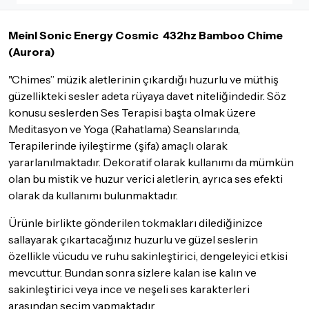
İade ve değişimi talep edilecek ürünün ticari vasfını yitirmemiş
olması, ambalajının korunmuş, aksesuar ve tüm ürün içeriğinin
Meinl Sonic Energy Cosmic 432hz Bamboo Chime
eksiksiz olması gerekmektedir. Satın almış olduğunuz ürünü
göndermeden önce mutlaka
Destek
ekibimiz ile iletişime
(Aurora)
geçerek bilgi veriniz.
"Chimes” müzik aletlerinin çıkardığı huzurlu ve müthiş
İade ve değişim koşulları, ürün kategorilerine göre farklılık
güzellikteki sesler adeta rüyaya davet niteliğindedir. Söz
gösterebilir. Lütfen satın almadan önce ilgili ürünün
konusu seslerden Ses Terapisi başta olmak üzere
iade/değişim şartlarını kontrol ettiğinizden emin olun.
Meditasyon ve Yoga (Rahatlama) Seanslarında,
Detaylar için
tıklayınız
Terapilerinde iyileştirme (şifa) amaçlı olarak
yararlanılmaktadır. Dekoratif olarak kullanımı da mümkün
olan bu mistik ve huzur verici aletlerin, ayrıca ses efekti
olarak da kullanımı bulunmaktadır.
Ürünle birlikte gönderilen tokmakları dilediğinizce
sallayarak çıkartacağınız huzurlu ve güzel seslerin
özellikle vücudu ve ruhu sakinleştirici, dengeleyici etkisi
mevcuttur. Bundan sonra sizlere kalan ise kalın ve
sakinleştirici veya ince ve neşeli ses karakterleri
arasından seçim yapmaktadır.