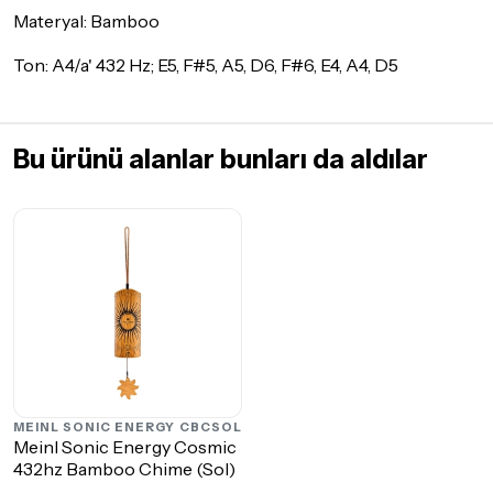
Materyal: Bamboo
Ton: A4/a' 432 Hz; E5, F#5, A5, D6, F#6, E4, A4, D5
Bu ürünü alanlar bunları da aldılar
MEINL SONIC ENERGY
CBCSOL
Meinl Sonic Energy Cosmic
432hz Bamboo Chime (Sol)