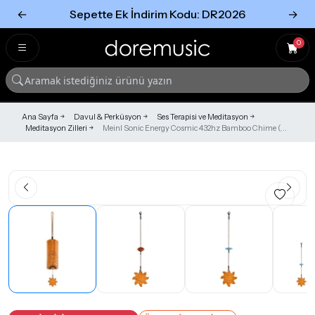
←
Sepette Ek İndirim Kodu: DR2026
→
Tümünü Gör
Tümünü gör
0
Ana Sayfa
Davul & Perküsyon
Ses Terapisi ve Meditasyon
Meditasyon Zilleri
Meinl Sonic Energy Cosmic 432hz Bamboo Chime (...