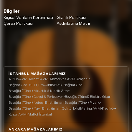
Bilgiler
Kişisel Verilerin Korunması
Gizlilik Politikası
Çerez Politikası
Aydınlatma Metni
İSTANBUL MAĞAZALARIMIZ
A Plus AVM
•
Akbatı AVM
•
Akmerkez AVM
•
Ataşehir
•
Bağdat Cad. Hi-Fi, Pro Audio Butik
•
Bağdat Cad.
•
Beyoğlu (Tünel) Akustik & Klasik Gitar
•
Beyoğlu (Tünel) Davul & Perküsyon
•
Beyoğlu (Tünel) Elektro Gitar
•
Beyoğlu (Tünel) Nefesli Enstrüman
•
Beyoğlu (Tünel) Piyano
•
Beyoğlu (Tünel) Yaylı Enstrüman
•
Göktürk
•
İstMarina AVM
•
Kadıköy
•
Kozzy AVM
•
Mall of İstanbul
ANKARA MAĞAZALARIMIZ