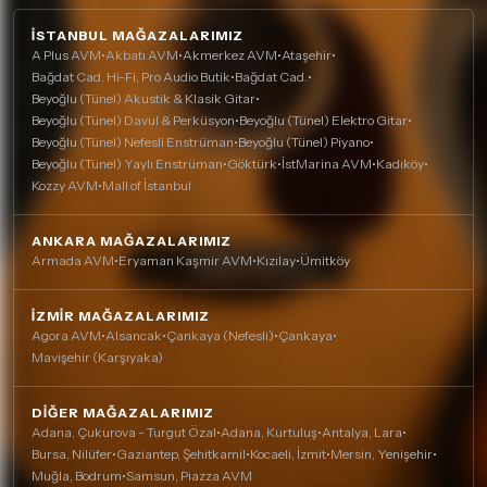
İSTANBUL MAĞAZALARIMIZ
A Plus AVM
•
Akbatı AVM
•
Akmerkez AVM
•
Ataşehir
•
Bağdat Cad. Hi-Fi, Pro Audio Butik
•
Bağdat Cad.
•
Beyoğlu (Tünel) Akustik & Klasik Gitar
•
Beyoğlu (Tünel) Davul & Perküsyon
•
Beyoğlu (Tünel) Elektro Gitar
•
Beyoğlu (Tünel) Nefesli Enstrüman
•
Beyoğlu (Tünel) Piyano
•
Beyoğlu (Tünel) Yaylı Enstrüman
•
Göktürk
•
İstMarina AVM
•
Kadıköy
•
Kozzy AVM
•
Mall of İstanbul
ANKARA MAĞAZALARIMIZ
Armada AVM
•
Eryaman Kaşmir AVM
•
Kızılay
•
Ümitköy
İZMIR MAĞAZALARIMIZ
Agora AVM
•
Alsancak
•
Çankaya (Nefesli)
•
Çankaya
•
Mavişehir (Karşıyaka)
DIĞER MAĞAZALARIMIZ
Adana, Çukurova - Turgut Özal
•
Adana, Kurtuluş
•
Antalya, Lara
•
Bursa, Nilüfer
•
Gaziantep, Şehitkamil
•
Kocaeli, İzmit
•
Mersin, Yenişehir
•
Muğla, Bodrum
•
Samsun, Piazza AVM