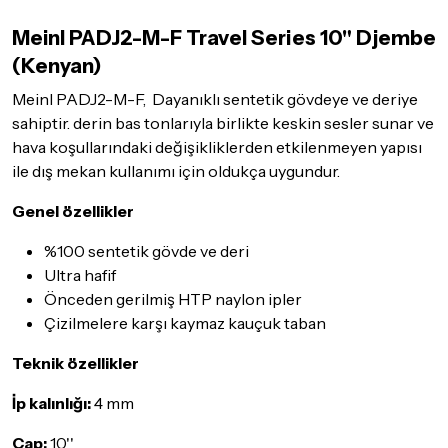
olması, ambalajının korunmuş, aksesuar ve tüm ürün içeriğinin
Meinl PADJ2-M-F Travel Series 10" Djembe
eksiksiz olması gerekmektedir. Satın almış olduğunuz ürünü
göndermeden önce mutlaka
Destek
ekibimiz ile iletişime
(Kenyan)
geçerek bilgi veriniz.
Meinl PADJ2-M-F, Dayanıklı sentetik gövdeye ve deriye
İade ve değişim koşulları, ürün kategorilerine göre farklılık
sahiptir. derin bas tonlarıyla birlikte keskin sesler sunar ve
gösterebilir. Lütfen satın almadan önce ilgili ürünün
hava koşullarındaki değişikliklerden etkilenmeyen yapısı
iade/değişim şartlarını kontrol ettiğinizden emin olun.
ile dış mekan kullanımı için oldukça uygundur.
Detaylar için
tıklayınız
Genel özellikler
%100 sentetik gövde ve deri
Ultra hafif
Önceden gerilmiş HTP naylon ipler
Çizilmelere karşı kaymaz kauçuk taban
Teknik özellikler
İp kalınlığı:
4 mm
Çap:
10''