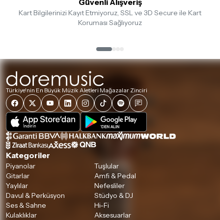
Güvenli Alışveriş
Kart Bilgilerinizi Kayıt Etmiyoruz, SSL ve 3D Secure ile Kart
Koruması Sağlıyoruz
Türkiye'nin En Büyük Müzik Aletleri Mağazalar Zinciri
Kategoriler
Piyanolar
Tuşlular
Gitarlar
Amfi & Pedal
Yaylılar
Nefesliler
Davul & Perküsyon
Stüdyo & DJ
Ses & Sahne
Hi-Fi
Kulaklıklar
Aksesuarlar