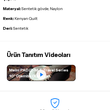
Materyal:
Sentetik gövde, Naylon
Renk:
Kenyan Quilt
Deri:
Sentetik
Ürün Tanıtım Videoları
Meinl PADJ2-M-F Travel Series
10" Djembe (Kenyan)