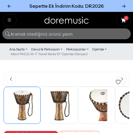
←
Sepette Ek İndirim Kodu: DR2026
→
Tümünü Gör
Tümünü gör
0
Ana Sayfa
Davul & Perküsyon
Perküsyonlar
Djembe
Meinl PADJ2-M-F Travel Series 10" Djembe (Kenyan)