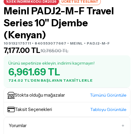
%3 EK İNDİRİM KODU: DR2026
ÜCRETSİZ TESLİMAT
Meinl PADJ2-M-F Travel
Series 10" Djembe
(Kenyan)
109132175711 • 840553077667 •
MEINL
• PADJ2-M-F
7,177.00 TL
10,765.00 TL
Ürünü sepetinize ekleyin, indirimi kaçırmayın!
6,961.69 TL
724.02 TL'DEN BAŞLAYAN TAKSITLERLE
Stokta olduğu mağazalar
Tümünü Görüntüle
Taksit Seçenekleri
Tabloyu Görüntüle
Yorumlar