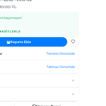
 •
MEINL
• KA9P-AB
30.00 TL
imi kaçırmayın!
TAKSITLERLE
Sepete Ekle
ar
Tümünü Görüntüle
Tabloyu Görüntüle
İlk Yorumu Siz Yazın