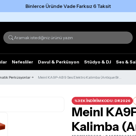
Binlerce Üründe Vade Farksız 6 Taksit
Tümünü gör
ılar
Nefesliler
Davul & Perküsyon
Stüdyo & DJ
Ses & Sa
atik Perküsyonlar
Meinl KA9P-AB 9 Ses Elektro Kalimba (Antique Br...
%3 EK İNDİRİM KODU: DR2026
Meinl KA9P
Kalimba (A