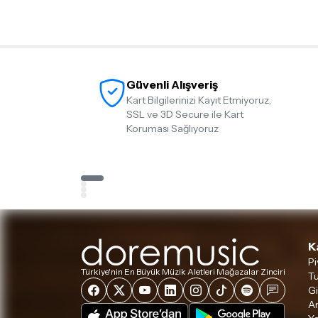
Güvenli Alışveriş
Kart Bilgilerinizi Kayıt Etmiyoruz,
SSL ve 3D Secure ile Kart
Koruması Sağlıyoruz
K
Pi
Türkiye'nin En Büyük Müzik Aletleri Mağazalar Zinciri
Tu
Gi
A