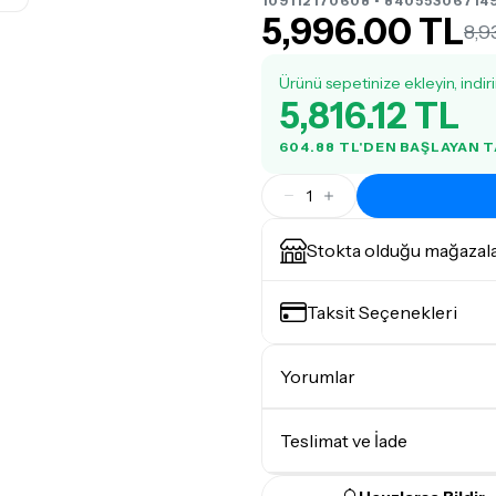
109112170608 • 840553067149
5,996.00 TL
8,9
Ürünü sepetinize ekleyin, indir
5,816.12 TL
604.88 TL'DEN BAŞLAYAN 
1
Stokta olduğu mağazal
Taksit Seçenekleri
Yorumlar
Teslimat ve İade