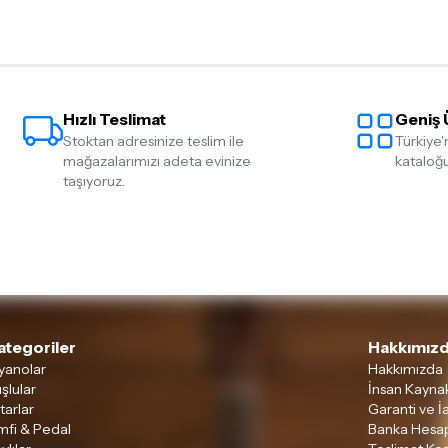
Hızlı Teslimat
Geniş 
Stoktan adresinize teslim ile
Türkiye'
mağazalarımızı adeta evinize
kataloğu
taşıyoruz.
ategoriler
Hakkımızd
yanolar
Hakkımızda
şlular
İnsan Kaynak
tarlar
Garanti ve İ
mfi & Pedal
Banka Hesap