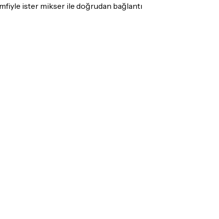
ış olduğunuz ürünü göndermeden önce
fiyle ister mikser ile doğrudan bağlantı
e iletişime geçerek bilgi veriniz.
rün kategorilerine göre farklılık gösterebilir.
lgili ürünün iade/değişim şartlarını kontrol