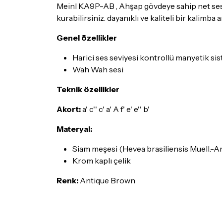
Meinl KA9P-AB , Ahşap gövdeye sahip net ses v
kurabilirsiniz. dayanıklı ve kaliteli bir kalimba
Genel özellikler
Harici ses seviyesi kontrollü manyetik si
Wah Wah sesi
Teknik özellikler
Akort:
a' c'' c' a' A f' e' e'' b'
Materyal:
Siam meşesi (Hevea brasiliensis Muell.-Ar
Krom kaplı çelik
Renk:
Antique Brown