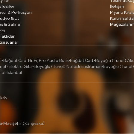
ylılar
Teslimat Koş
fesliler
İletişim
avul & Perküsyon
Piyano Kira
tüdyo & DJ
Kurumsal Sa
es & Sahne
Mağazalarım
-Fi
laklıklar
sesuarlar
ir
Bağdat Cad. Hi-Fi, Pro Audio Butik
Bağdat Cad.
Beyoğlu (Tünel) Akus
•
•
•
nel) Elektro Gitar
Beyoğlu (Tünel) Nefesli Enstrüman
Beyoğlu (Tünel)
•
•
l of İstanbul
tköy
a
Mavişehir (Karşıyaka)
•