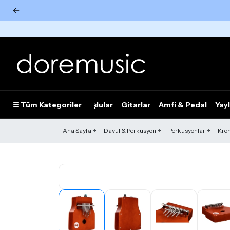
←
Tümünü Gör
Tüm Kategoriler
Piyanolar
Tuşlular
Gitarlar
Amfi & Pedal
Yayl
Ana Sayfa
Davul & Perküsyon
Perküsyonlar
Krom