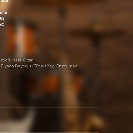
ulları
lama
tış
ız
tik & Klasik Gitar
•
 Piyano
Beyoğlu (Tünel) Yaylı Enstrüman
•
•