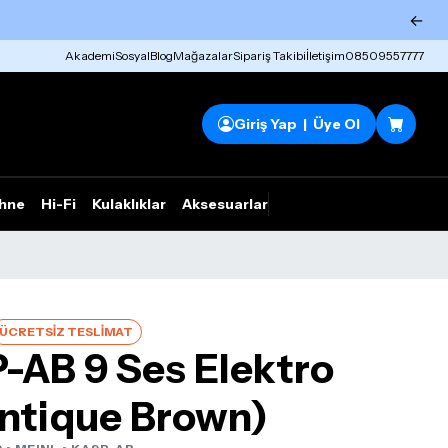
←
Akademi
Sosyal
Blog
Mağazalar
Sipariş Takibi
İletişim
08509557777
Giriş Yap | Üye Ol
hne
Hi-Fi
Kulaklıklar
Aksesuarlar
Rhym Outlet
ÜCRETSİZ TESLİMAT
-AB 9 Ses Elektro
ntique Brown)