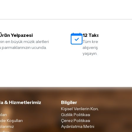
Ürün Yelpazesi
12 Taksit İmkanı
nin en büyük müzik aletleri
Tüm kredi kartlarına 12 tak
 parmaklarınızın ucunda.
alışveriş yapmanın rahatlığ
yaşayın.
a & Hizmetlerimiz
Bilgiler
Kişisel Verilerin Korunması
ları
Gizlilik Politikası
ade Koşulları
Çerez Politikası
larımız
Aydınlatma Metni