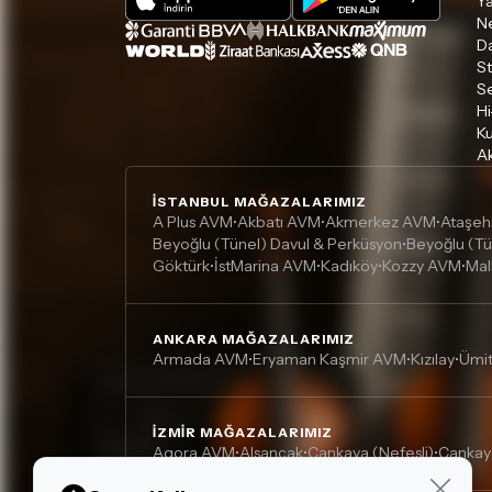
Ya
Ne
D
S
S
Hi
Ku
Ak
İSTANBUL MAĞAZALARIMIZ
A Plus AVM
Akbatı AVM
Akmerkez AVM
Ataşeh
•
•
•
Beyoğlu (Tünel) Davul & Perküsyon
Beyoğlu (Tü
•
Göktürk
İstMarina AVM
Kadıköy
Kozzy AVM
Mal
•
•
•
•
ANKARA MAĞAZALARIMIZ
Armada AVM
Eryaman Kaşmir AVM
Kızılay
Ümi
•
•
•
İZMIR MAĞAZALARIMIZ
Agora AVM
Alsancak
Çankaya (Nefesli)
Çankay
•
•
•