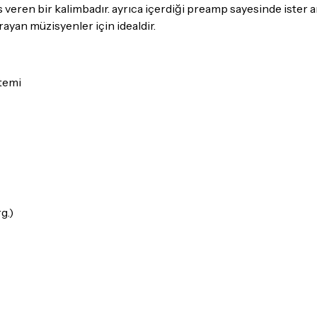
gerekmektedir. Satın alm
eren bir kalimbadır. ayrıca içerdiği preamp sayesinde ister am
mutlaka
Destek
ekibimiz il
 arayan müzisyenler için idealdir.
İade ve değişim koşulları, ü
Lütfen satın almadan önce i
stemi
ettiğinizden emin olun.
Detaylar için
tıklayınız
g.)