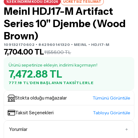
%3 EK İNDİRİM KODU: DR2026
ÜCRETSİZ TESLİMAT
Meinl HDJ17-M Artifact
Series 10" Djembe (Wood
Brown)
109132170602 • 842960141320 •
MEINL
• HDJ17-M
7,704.00 TL
11,556.00 TL
Ürünü sepetinize ekleyin, indirimi kaçırmayın!
7,472.88 TL
777.18 TL'DEN BAŞLAYAN TAKSITLERLE
Stokta olduğu mağazalar
Tümünü Görüntüle
Taksit Seçenekleri
Tabloyu Görüntüle
Yorumlar