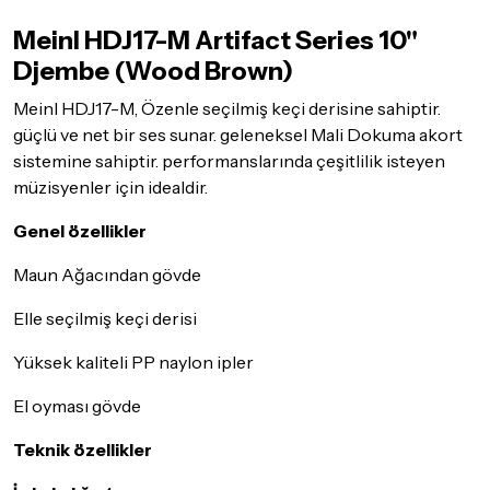
olması, ambalajının korunmuş, aksesuar ve tüm ürün içeriğinin
Meinl HDJ17-M Artifact Series 10"
eksiksiz olması gerekmektedir. Satın almış olduğunuz ürünü
göndermeden önce mutlaka
Destek
ekibimiz ile iletişime
Djembe (Wood Brown)
geçerek bilgi veriniz.
Meinl HDJ17-M, Özenle seçilmiş keçi derisine sahiptir.
İade ve değişim koşulları, ürün kategorilerine göre farklılık
güçlü ve net bir ses sunar. geleneksel Mali Dokuma akort
gösterebilir. Lütfen satın almadan önce ilgili ürünün
sistemine sahiptir. performanslarında çeşitlilik isteyen
iade/değişim şartlarını kontrol ettiğinizden emin olun.
müzisyenler için idealdir.
Detaylar için
tıklayınız
Genel özellikler
Maun Ağacından gövde
Elle seçilmiş keçi derisi
Yüksek kaliteli PP naylon ipler
El oyması gövde
Teknik özellikler