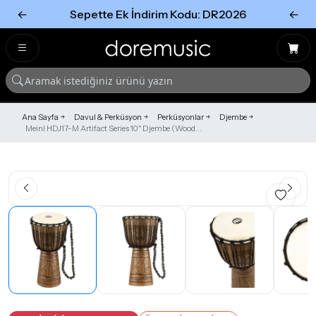
←
Sepette Ek İndirim Kodu: DR2026
←
Tümünü Gör
Tümünü gör
Ana Sayfa
Davul & Perküsyon
Perküsyonlar
Djembe
Meinl HDJ17-M Artifact Series 10" Djembe (Wood...