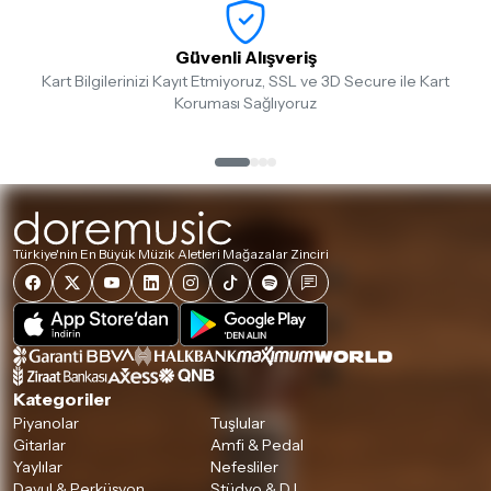
Güvenli Alışveriş
Kart Bilgilerinizi Kayıt Etmiyoruz, SSL ve 3D Secure ile Kart
Koruması Sağlıyoruz
Türkiye'nin En Büyük Müzik Aletleri Mağazalar Zinciri
Kategoriler
Piyanolar
Tuşlular
Gitarlar
Amfi & Pedal
Yaylılar
Nefesliler
Davul & Perküsyon
Stüdyo & DJ