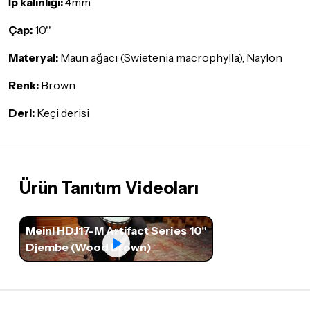
İp kalınlığı:
4mm
Çap:
10''
Materyal:
Maun ağacı (Swietenia macrophylla), Naylon
Renk:
Brown
Deri:
Keçi derisi
Ürün Tanıtım Videoları
Meinl HDJ17-M Artifact Series 10"
Djembe (Wood Brown)