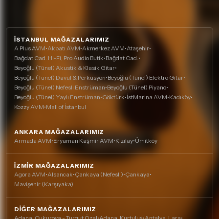
İSTANBUL MAĞAZALARIMIZ
A Plus AVM
•
Akbatı AVM
•
Akmerkez AVM
•
Ataşehir
•
Bağdat Cad. Hi-Fi, Pro Audio Butik
•
Bağdat Cad.
•
Beyoğlu (Tünel) Akustik & Klasik Gitar
•
Beyoğlu (Tünel) Davul & Perküsyon
•
Beyoğlu (Tünel) Elektro Gitar
•
Beyoğlu (Tünel) Nefesli Enstrüman
•
Beyoğlu (Tünel) Piyano
•
Beyoğlu (Tünel) Yaylı Enstrüman
•
Göktürk
•
İstMarina AVM
•
Kadıköy
•
Kozzy AVM
•
Mall of İstanbul
ANKARA MAĞAZALARIMIZ
Armada AVM
•
Eryaman Kaşmir AVM
•
Kızılay
•
Ümitköy
İZMIR MAĞAZALARIMIZ
Agora AVM
•
Alsancak
•
Çankaya (Nefesli)
•
Çankaya
•
Mavişehir (Karşıyaka)
DIĞER MAĞAZALARIMIZ
Adana, Çukurova - Turgut Özal
•
Adana, Kurtuluş
•
Antalya, Lara
•