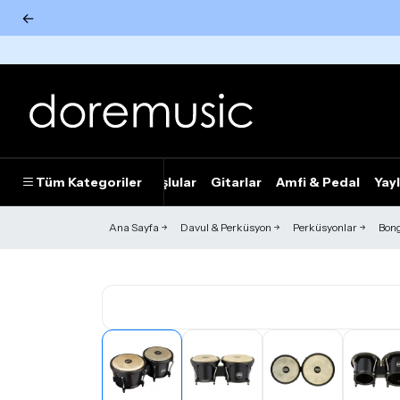
←
Tümünü Gör
Tüm Kategoriler
Piyanolar
Tuşlular
Gitarlar
Amfi & Pedal
Yayl
Ana Sayfa
Davul & Perküsyon
Perküsyonlar
Bon