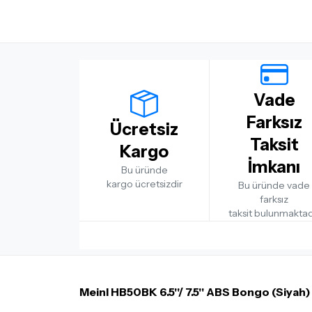
Vade
Farksız
Ücretsiz
Taksit
Kargo
İmkanı
Bu üründe
kargo ücretsizdir
Bu üründe vade
farksız
taksit bulunmaktad
Meinl HB50BK 6.5''/ 7.5'' ABS Bongo (Siyah)