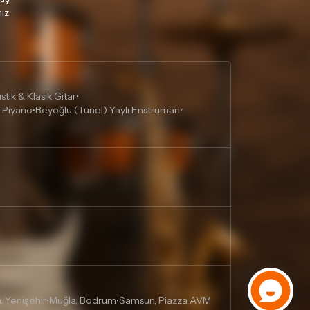
ız
tik & Klasik Gitar
•
 Piyano
Beyoğlu (Tünel) Yaylı Enstrüman
•
•
, Yenişehir
Muğla, Bodrum
Samsun, Piazza AVM
•
•