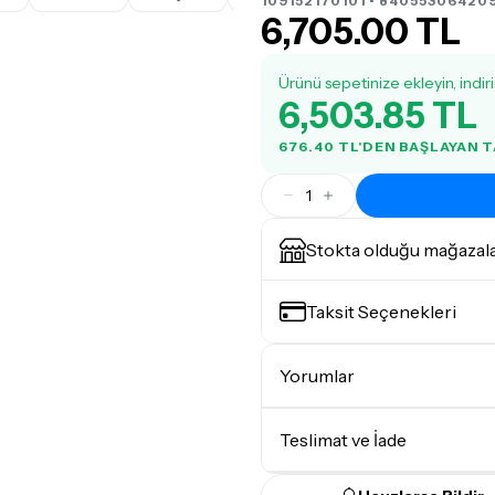
109152170101 • 840553064209
6,705.00 TL
Ürünü sepetinize ekleyin, indir
6,503.85 TL
676.40 TL'DEN BAŞLAYAN 
1
Stokta olduğu mağazal
Taksit Seçenekleri
Yorumlar
Teslimat ve İade