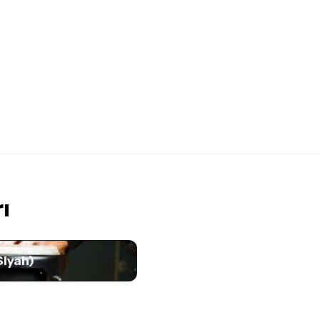
ı
Siyah)