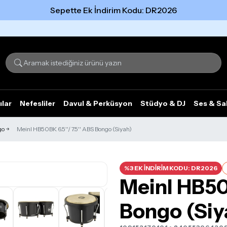
Sepette Ek İndirim Kodu: DR2026
Tümünü gör
ılar
Nefesliler
Davul & Perküsyon
Stüdyo & DJ
Ses & Sa
go
Meinl HB50BK 6.5''/ 7.5'' ABS Bongo (Siyah)
%3 EK İNDİRİM KODU: DR2026
Meinl HB50B
Bongo (Siy