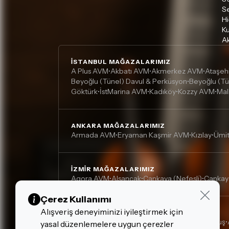
S
Hi
Ku
Ak
İSTANBUL MAĞAZALARIMIZ
A Plus AVM
Akbatı AVM
Akmerkez AVM
Ataşeh
•
•
•
Beyoğlu (Tünel) Davul & Perküsyon
Beyoğlu (Tü
•
Göktürk
İstMarina AVM
Kadıköy
Kozzy AVM
Mal
•
•
•
•
ANKARA MAĞAZALARIMIZ
Armada AVM
Eryaman Kaşmir AVM
Kızılay
Ümi
•
•
•
İZMIR MAĞAZALARIMIZ
Agora AVM
Alsancak
Çankaya (Nefesli)
Çankay
•
•
•
Çerez Kullanımı
Alışveriş deneyiminizi iyileştirmek için
DIĞER MAĞAZALARIMIZ
Adana, Çukurova - Turgut Özal
Adana, Kurtuluş
•
•
yasal düzenlemelere uygun çerezler