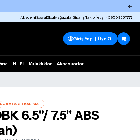
←
Akademi
Sosyal
Blog
Mağazalar
Sipariş Takibi
İletişim
08509557777
Giriş Yap | Üye Ol
hne
Hi-Fi
Kulaklıklar
Aksesuarlar
Rhym Outlet
ÜCRETSİZ TESLİMAT
K 6.5''/ 7.5'' ABS
ah)