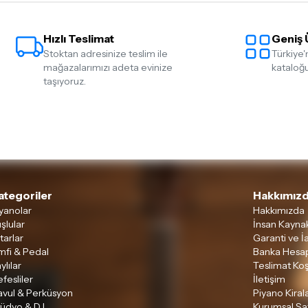
Hızlı Teslimat
Geniş 
Stoktan adresinize teslim ile
Türkiye'
mağazalarımızı adeta evinize
kataloğu
taşıyoruz.
ategoriler
Hakkımızd
yanolar
Hakkımızda
şlular
İnsan Kaynak
tarlar
Garanti ve İ
mfi & Pedal
Banka Hesap
ylılar
Teslimat Koş
fesliler
İletişim
avul & Perküsyon
Piyano Kira
tüdyo & DJ
Kurumsal Sa