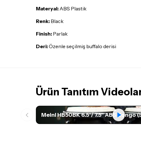
Materyal:
ABS Plastik
Renk:
Black
Finish:
Parlak
Deri:
Özenle seçilmiş buffalo derisi
Ürün Tanıtım Videolar
Meinl HB50BK 6.5''/ 7.5'' ABS Bongo (