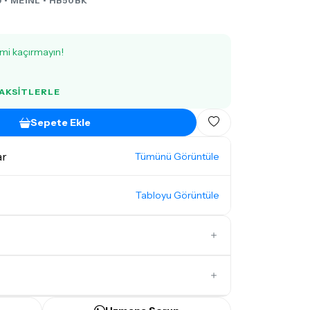
 •
MEINL
• HB50BK
imi kaçırmayın!
TAKSITLERLE
Sepete Ekle
ar
Tümünü Görüntüle
Tabloyu Görüntüle
İlk Yorumu Siz Yazın