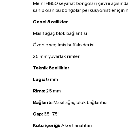
Meinl HB50 seyahat bongoları, çevre açısından s
sahip olan bu bongolar perküsyonistler için ha
Genel özellikler
Masif ağaç blok bağlantısı
Özenle seçilmiş buffalo derisi
2.5 mm yuvarlak rimler
Teknik özellikler
Lugs:
8 mm
Rims:
2.5 mm
Bağlantı:
Masif ağaç blok bağlantısı
Çap:
6.5″ 7.5″
Kutu içeriği:
Akort anahtarı