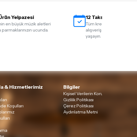
Ürün Yelpazesi
12 Taksit İmkanı
nin en büyük müzik aletleri
Tüm kredi kartlarına 12 tak
 parmaklarınızın ucunda.
alışveriş yapmanın rahatlığ
yaşayın.
a & Hizmetlerimiz
Bilgiler
Kişisel Verilerin Korunması
ları
Gizlilik Politikası
ade Koşulları
Çerez Politikası
larımız
Aydınlatma Metni
ulları
lama
tış