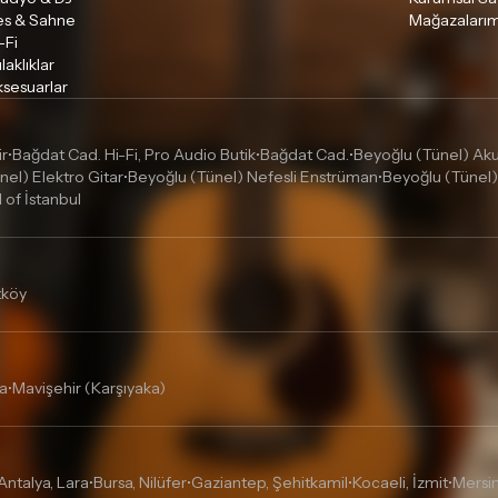
es & Sahne
Mağazalarım
-Fi
laklıklar
sesuarlar
ir
Bağdat Cad. Hi-Fi, Pro Audio Butik
Bağdat Cad.
Beyoğlu (Tünel) Akus
•
•
•
nel) Elektro Gitar
Beyoğlu (Tünel) Nefesli Enstrüman
Beyoğlu (Tünel)
•
•
l of İstanbul
tköy
a
Mavişehir (Karşıyaka)
•
Antalya, Lara
Bursa, Nilüfer
Gaziantep, Şehitkamil
Kocaeli, İzmit
Mersin
•
•
•
•