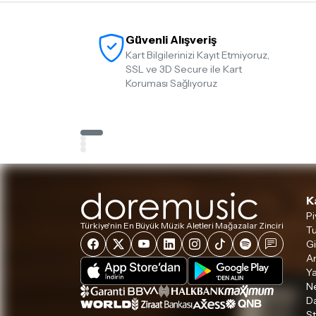
Güvenli Alışveriş
Kart Bilgilerinizi Kayıt Etmiyoruz,
SSL ve 3D Secure ile Kart
Koruması Sağlıyoruz
K
Pi
Türkiye'nin En Büyük Müzik Aletleri Mağazalar Zinciri
Tu
Gi
A
Ya
Ne
D
S