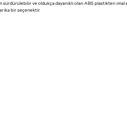
gerekmektedir. Satın alm
ürdürülebilir ve oldukça dayanıklı olan ABS plastikten imal edil
mutlaka
Destek
ekibimiz il
rika bir seçenektir.
İade ve değişim koşulları, ü
Lütfen satın almadan önce i
ettiğinizden emin olun.
Detaylar için
tıklayınız