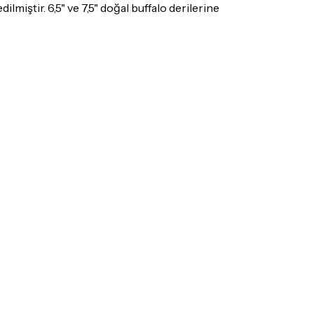
ış olduğunuz ürünü göndermeden önce
miştir. 6,5" ve 7,5" doğal buffalo derilerine
e iletişime geçerek bilgi veriniz.
rün kategorilerine göre farklılık gösterebilir.
lgili ürünün iade/değişim şartlarını kontrol