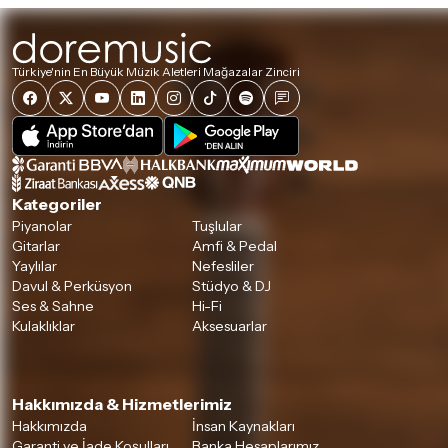
Türkiye'nin En Büyük Müzik Aletleri Mağazalar Zinciri
Kategoriler
Piyanolar
Tuşlular
Gitarlar
Amfi & Pedal
Yaylılar
Nefesliler
Davul & Perküsyon
Stüdyo & DJ
Ses & Sahne
Hi-Fi
Kulaklıklar
Aksesuarlar
Hakkımızda & Hizmetlerimiz
Hakkımızda
İnsan Kaynakları
Garanti ve İade Koşulları
Banka Hesaplarımız