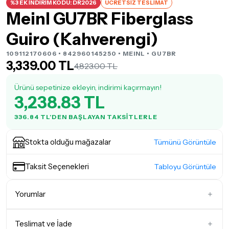
%3 EK İNDİRİM KODU: DR2026
ÜCRETSİZ TESLİMAT
Meinl GU7BR Fiberglass
Guiro (Kahverengi)
109112170606 • 842960145250 •
MEINL
• GU7BR
3,339.00 TL
4,823.00 TL
Ürünü sepetinize ekleyin, indirimi kaçırmayın!
3,238.83 TL
336.84 TL'DEN BAŞLAYAN TAKSITLERLE
Stokta olduğu mağazalar
Tümünü Görüntüle
Taksit Seçenekleri
Tabloyu Görüntüle
Yorumlar
Teslimat ve İade
İlk Yorumu Siz Yazın