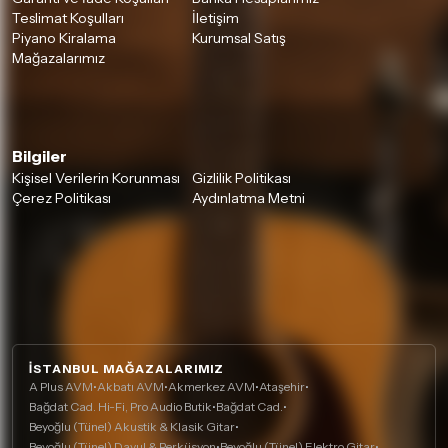
Teslimat Koşulları
İletişim
Piyano Kiralama
Kurumsal Satış
Mağazalarımız
Bilgiler
Kişisel Verilerin Korunması
Gizlilik Politikası
Çerez Politikası
Aydınlatma Metni
İSTANBUL MAĞAZALARIMIZ
A Plus AVM
•
Akbatı AVM
•
Akmerkez AVM
•
Ataşehir
•
Bağdat Cad. Hi-Fi, Pro Audio Butik
•
Bağdat Cad.
•
Beyoğlu (Tünel) Akustik & Klasik Gitar
•
Beyoğlu (Tünel) Davul & Perküsyon
•
Beyoğlu (Tünel) Elektro Gitar
•