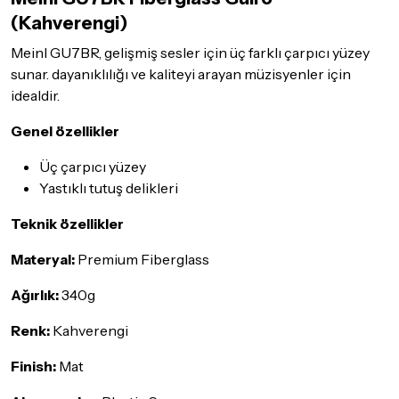
göndermeden önce mutlaka
Destek
ekibimiz ile iletişime
(Kahverengi)
geçerek bilgi veriniz.
Meinl GU7BR, gelişmiş sesler için üç farklı çarpıcı yüzey
İade ve değişim koşulları, ürün kategorilerine göre farklılık
sunar. dayanıklılığı ve kaliteyi arayan müzisyenler için
gösterebilir. Lütfen satın almadan önce ilgili ürünün
idealdir.
iade/değişim şartlarını kontrol ettiğinizden emin olun.
Genel özellikler
Detaylar için
tıklayınız
Üç çarpıcı yüzey
Yastıklı tutuş delikleri
Teknik özellikler
Materyal:
Premium Fiberglass
Ağırlık:
340g
Renk:
Kahverengi
Finish:
Mat