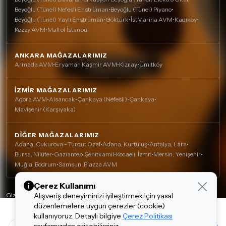
Beyoğlu (Tünel) Nefesli Enstrüman
•
Beyoğlu (Tünel) Piyano
•
Beyoğlu (Tünel) Yaylı Enstrüman
•
Göktürk
•
İstMarina AVM
•
Kadıköy
•
Kozzy AVM
•
Mall of İstanbul
ANKARA MAĞAZALARIMIZ
Armada AVM
•
Eryaman Kaşmir AVM
•
Kızılay
•
Ümitköy
İZMIR MAĞAZALARIMIZ
Agora AVM
•
Alsancak
•
Çankaya (Nefesli)
•
Çankaya
•
Mavişehir (Karşıyaka)
DIĞER MAĞAZALARIMIZ
Adana, Çukurova - Turgut Özal
•
Adana, Kurtuluş
•
Antalya, Lara
•
Bursa, Nilüfer
•
Gaziantep, Şehitkamil
•
Kocaeli, İzmit
•
Mersin, Yenişehir
•
Muğla, Bodrum
•
Samsun, Piazza AVM
Çerez Kullanımı
Alışveriş deneyiminizi iyileştirmek için yasal
Gizlilik Politikası
düzenlemelere uygun çerezler (cookie)
Çerez Politikası
3,339.00 TL
4,823.00 TL
kullanıyoruz. Detaylı bilgiye
Çerez Politikası
Kişisel Verilerin Korunması
Tasarım ve Teknoloji:
invenera