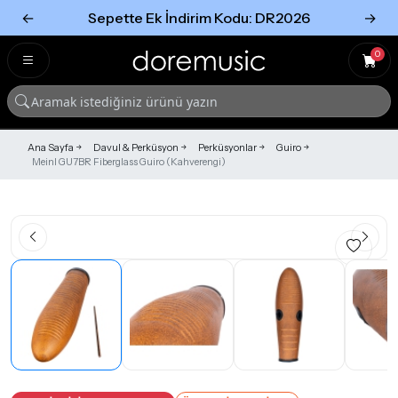
←
Sepette Ek İndirim Kodu: DR2026
→
Tümünü Gör
Tümünü gör
0
Ana Sayfa
Davul & Perküsyon
Perküsyonlar
Guiro
Meinl GU7BR Fiberglass Guiro (Kahverengi)