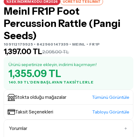
%3 EK İNDİRİM KODU: DR2026
ÜCRETSİZ TESLİMAT
Meinl FR1P Foot
Percussion Rattle (Pangi
Seeds)
109112179925 • 842960147339 •
MEINL
• FR1P
1,397.00 TL
2,095.00 TL
Ürünü sepetinize ekleyin, indirimi kaçırmayın!
1,355.09 TL
140.93 TL'DEN BAŞLAYAN TAKSITLERLE
Stokta olduğu mağazalar
Tümünü Görüntüle
Taksit Seçenekleri
Tabloyu Görüntüle
Yorumlar