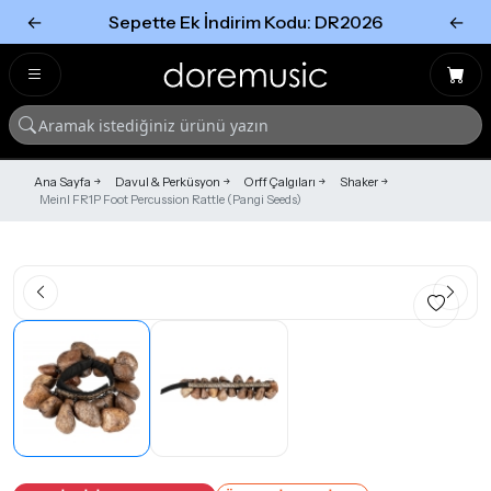
←
Sepette Ek İndirim Kodu: DR2026
←
Tümünü Gör
Tümünü gör
Ana Sayfa
Davul & Perküsyon
Orff Çalgıları
Shaker
Meinl FR1P Foot Percussion Rattle (Pangi Seeds)