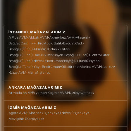
İSTANBUL MAĞAZALARIMIZ
A Plus AVM
•
Akbatı AVM
•
Akmerkez AVM
•
Ataşehir
•
Bağdat Cad. Hi-Fi, Pro Audio Butik
•
Bağdat Cad.
•
Beyoğlu (Tünel) Akustik & Klasik Gitar
•
Beyoğlu (Tünel) Davul & Perküsyon
•
Beyoğlu (Tünel) Elektro Gitar
•
Beyoğlu (Tünel) Nefesli Enstrüman
•
Beyoğlu (Tünel) Piyano
•
Beyoğlu (Tünel) Yaylı Enstrüman
•
Göktürk
•
İstMarina AVM
•
Kadıköy
•
Kozzy AVM
•
Mall of İstanbul
ANKARA MAĞAZALARIMIZ
Armada AVM
•
Eryaman Kaşmir AVM
•
Kızılay
•
Ümitköy
İZMIR MAĞAZALARIMIZ
Agora AVM
•
Alsancak
•
Çankaya (Nefesli)
•
Çankaya
•
Mavişehir (Karşıyaka)