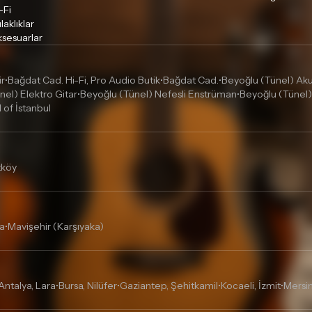
-Fi
laklıklar
sesuarlar
ir
Bağdat Cad. Hi-Fi, Pro Audio Butik
Bağdat Cad.
Beyoğlu (Tünel) Akus
•
•
•
nel) Elektro Gitar
Beyoğlu (Tünel) Nefesli Enstrüman
Beyoğlu (Tünel)
•
•
l of İstanbul
tköy
a
Mavişehir (Karşıyaka)
•
Antalya, Lara
Bursa, Nilüfer
Gaziantep, Şehitkamil
Kocaeli, İzmit
Mersin
•
•
•
•