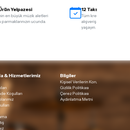
Ürün Yelpazesi
12 Taksit İmkanı
nin en büyük müzik aletleri
Tüm kredi kartlarına 12 tak
 parmaklarınızın ucunda.
alışveriş yapmanın rahatlığ
yaşayın.
a & Hizmetlerimiz
Bilgiler
Kişisel Verilerin Korunması
ları
Gizlilik Politikası
ade Koşulları
Çerez Politikası
larımız
Aydınlatma Metni
ulları
lama
tış
ız