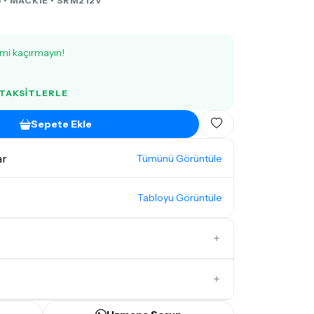
 •
MACKIE
• SRM212V
imi kaçırmayın!
 TAKSITLERLE
Sepete Ekle
ar
Tümünü Görüntüle
Tabloyu Görüntüle
İlk Yorumu Siz Yazın