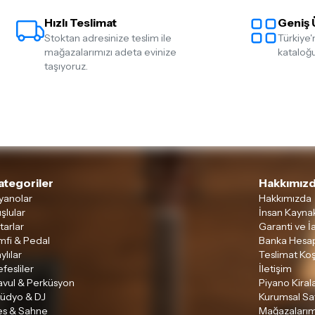
Hızlı Teslimat
Geniş 
Stoktan adresinize teslim ile
Türkiye'
mağazalarımızı adeta evinize
kataloğu
taşıyoruz.
ategoriler
Hakkımızd
yanolar
Hakkımızda
şlular
İnsan Kaynak
tarlar
Garanti ve İ
mfi & Pedal
Banka Hesap
ylılar
Teslimat Koş
fesliler
İletişim
avul & Perküsyon
Piyano Kira
tüdyo & DJ
Kurumsal Sa
es & Sahne
Mağazalarım