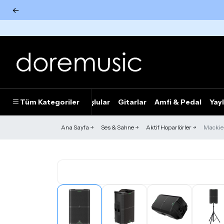
←
Tümünü Gör
Tüm Kategoriler
Piyanolar
Tuşlular
Gitarlar
Amfi & Pedal
Yayl
Ana Sayfa
Ses & Sahne
Aktif Hoparlörler
Mackie