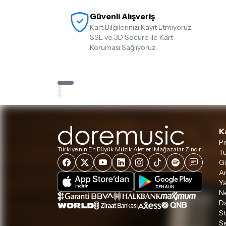
Güvenli Alışveriş
Kart Bilgilerinizi Kayıt Etmiyoruz,
SSL ve 3D Secure ile Kart
Koruması Sağlıyoruz
K
Pi
Türkiye'nin En Büyük Müzik Aletleri Mağazalar Zinciri
Tu
Gi
A
Ya
Ne
D
S
S