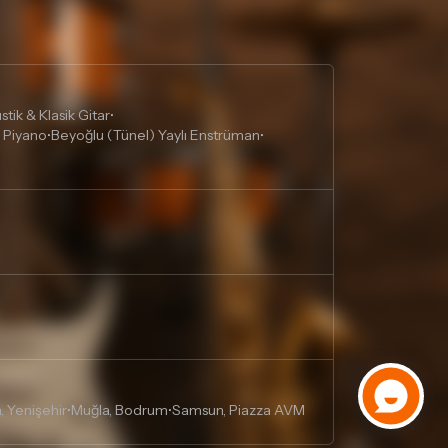
tik & Klasik Gitar
•
 Piyano
Beyoğlu (Tünel) Yaylı Enstrüman
•
•
, Yenişehir
Muğla, Bodrum
Samsun, Piazza AVM
•
•