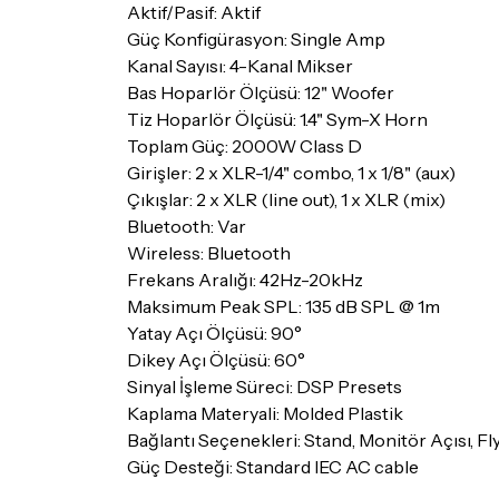
Aktif/Pasif: Aktif
Güç Konfigürasyon: Single Amp
Kanal Sayısı: 4-Kanal Mikser
Bas Hoparlör Ölçüsü: 12" Woofer
Tiz Hoparlör Ölçüsü: 1.4" Sym-X Horn
Toplam Güç: 2000W Class D
Girişler: 2 x XLR-1/4" combo, 1 x 1/8" (aux)
Çıkışlar: 2 x XLR (line out), 1 x XLR (mix)
Bluetooth: Var
Wireless: Bluetooth
Frekans Aralığı: 42Hz-20kHz
Maksimum Peak SPL: 135 dB SPL @ 1m
Yatay Açı Ölçüsü: 90°
Dikey Açı Ölçüsü: 60°
Sinyal İşleme Süreci: DSP Presets
Kaplama Materyali: Molded Plastik
Bağlantı Seçenekleri: Stand, Monitör Açısı, Fl
Güç Desteği: Standard IEC AC cable