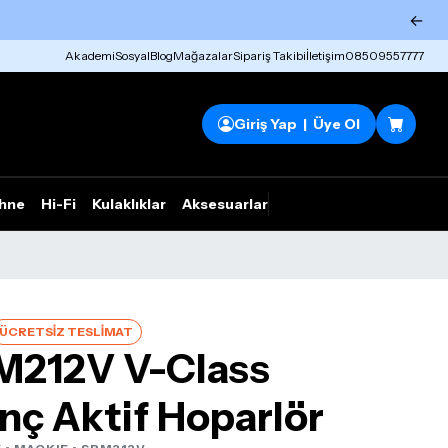
←
Akademi
Sosyal
Blog
Mağazalar
Sipariş Takibi
İletişim
08509557777
Giriş Yap | Üye Ol
hne
Hi-Fi
Kulaklıklar
Aksesuarlar
Rhym Outlet
ÜCRETSİZ TESLİMAT
M212V V-Class
nç Aktif Hoparlör