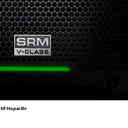
gerekmektedir. Satın alm
mutlaka
Destek
ekibimiz il
İade ve değişim koşulları, ü
Lütfen satın almadan önce i
ettiğinizden emin olun.
Detaylar için
tıklayınız
if Hoparlör