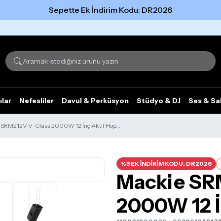
Sepette Ek İndirim Kodu: DR2026
Tümünü gör
ılar
Nefesliler
Davul & Perküsyon
Stüdyo & DJ
Ses & Sa
 SRM212V V-Class 2000W 12 İnç Aktif Hop...
%3 EK İNDİRİM KODU: DR2026
Mackie SR
2000W 12 İ