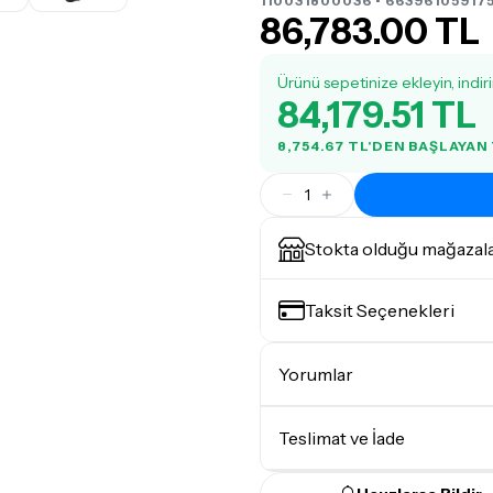
110031800036 • 663961059175
86,783.00 TL
Ürünü sepetinize ekleyin, indir
84,179.51 TL
8,754.67 TL'DEN BAŞLAYAN
1
Stokta olduğu mağazal
Taksit Seçenekleri
Yorumlar
Teslimat ve İade