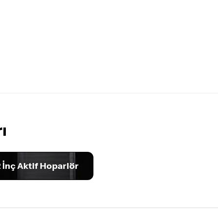
ı
nç Aktif Hoparlör