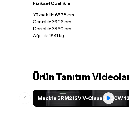
Fiziksel Özellikler
Yükseklik: 65.78 cm
Genişlik: 36.06 cm
Derinlik: 38.60 cm
Ağırlık: 18.41 kg
Ürün Tanıtım Videolar
Mackie SRM212V V-Class 2000W 12 İ