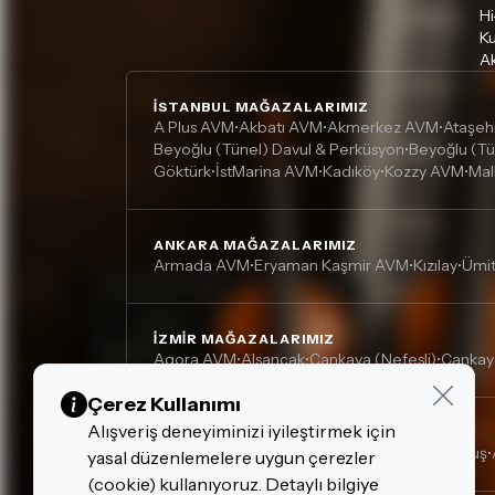
Hi
Ku
Ak
İSTANBUL MAĞAZALARIMIZ
A Plus AVM
Akbatı AVM
Akmerkez AVM
Ataşeh
•
•
•
Beyoğlu (Tünel) Davul & Perküsyon
Beyoğlu (Tü
•
Göktürk
İstMarina AVM
Kadıköy
Kozzy AVM
Mal
•
•
•
•
ANKARA MAĞAZALARIMIZ
Armada AVM
Eryaman Kaşmir AVM
Kızılay
Ümi
•
•
•
İZMIR MAĞAZALARIMIZ
Agora AVM
Alsancak
Çankaya (Nefesli)
Çankay
•
•
•
Çerez Kullanımı
Alışveriş deneyiminizi iyileştirmek için
DIĞER MAĞAZALARIMIZ
Adana, Çukurova - Turgut Özal
Adana, Kurtuluş
•
•
yasal düzenlemelere uygun çerezler
(cookie) kullanıyoruz. Detaylı bilgiye