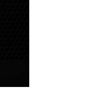
ış olduğunuz ürünü göndermeden önce
e iletişime geçerek bilgi veriniz.
rün kategorilerine göre farklılık gösterebilir.
lgili ürünün iade/değişim şartlarını kontrol