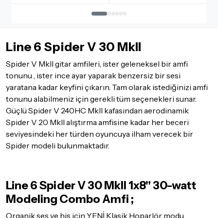
İadesi ve değişimi mümkün olmayan ürünler için
tıklayınız
.
İade ve değişimi talep edilecek ürünün ticari vasfını yitirmemiş
olması, ambalajının korunmuş, aksesuar ve tüm ürün içeriğinin
Line 6 Spider V 30 MkII
eksiksiz olması gerekmektedir. Satın almış olduğunuz ürünü
göndermeden önce mutlaka
Destek
ekibimiz ile iletişime
Spider V MkII gitar amfileri, ister geleneksel bir amfi
geçerek bilgi veriniz.
tonunu , ister ince ayar yaparak benzersiz bir sesi
İade ve değişim koşulları, ürün kategorilerine göre farklılık
yaratana kadar keyfini çıkarın. Tam olarak istediğinizi amfi
gösterebilir. Lütfen satın almadan önce ilgili ürünün
tonunu alabilmeniz için gerekli tüm seçenekleri sunar.
iade/değişim şartlarını kontrol ettiğinizden emin olun.
Güçlü Spider V 240HC MkII kafasından aerodinamik
Detaylar için
tıklayınız
Spider V 20 MkII alıştırma amfisine kadar her beceri
seviyesindeki her türden oyuncuya ilham verecek bir
Spider modeli bulunmaktadır.
Line 6 Spider V 30 MkII 1x8" 30-watt
Modeling Combo Amfi ;
Organik ses ve his için YENİ Klasik Hoparlör modu