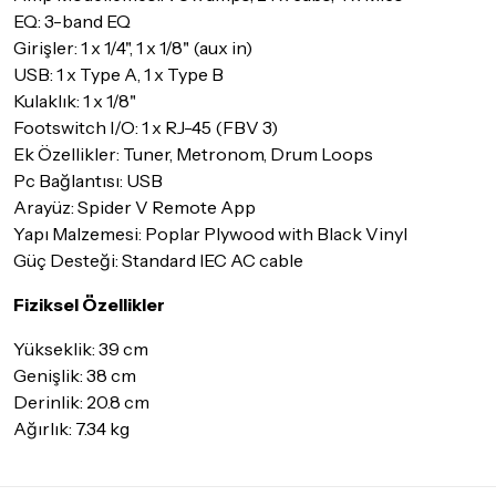
EQ: 3-band EQ
Girişler: 1 x 1/4", 1 x 1/8" (aux in)
USB: 1 x Type A, 1 x Type B
Kulaklık: 1 x 1/8"
Footswitch I/O: 1 x RJ-45 (FBV 3)
Ek Özellikler: Tuner, Metronom, Drum Loops
Pc Bağlantısı: USB
Arayüz: Spider V Remote App
Yapı Malzemesi: Poplar Plywood with Black Vinyl
Güç Desteği: Standard IEC AC cable
Fiziksel Özellikler
Yükseklik: 39 cm
Genişlik: 38 cm
Derinlik: 20.8 cm
Ağırlık: 7.34 kg