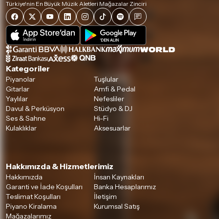
Türkiye'nin En Büyük Müzik Aletleri Mağazalar Zinciri
Kategoriler
Piyanolar
Tuşlular
Gitarlar
Amfi & Pedal
Yaylılar
Nefesliler
Davul & Perküsyon
Stüdyo & DJ
Ses & Sahne
Hi-Fi
Kulaklıklar
Aksesuarlar
Hakkımızda & Hizmetlerimiz
Hakkımızda
İnsan Kaynakları
Garanti ve İade Koşulları
Banka Hesaplarımız
Teslimat Koşulları
İletişim
Piyano Kiralama
Kurumsal Satış
Mağazalarımız