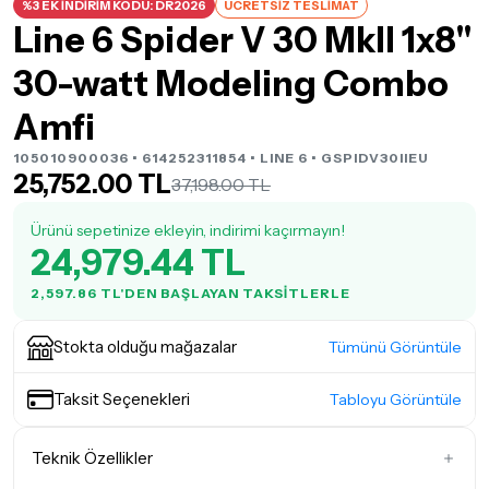
%3 EK İNDİRİM KODU: DR2026
ÜCRETSİZ TESLİMAT
Line 6 Spider V 30 MkII 1x8"
30-watt Modeling Combo
Amfi
105010900036 • 614252311854 •
LINE 6
• GSPIDV30IIEU
25,752.00 TL
37,198.00 TL
Ürünü sepetinize ekleyin, indirimi kaçırmayın!
24,979.44 TL
2,597.86 TL'DEN BAŞLAYAN TAKSITLERLE
Stokta olduğu mağazalar
Tümünü Görüntüle
Taksit Seçenekleri
Tabloyu Görüntüle
Teknik Özellikler