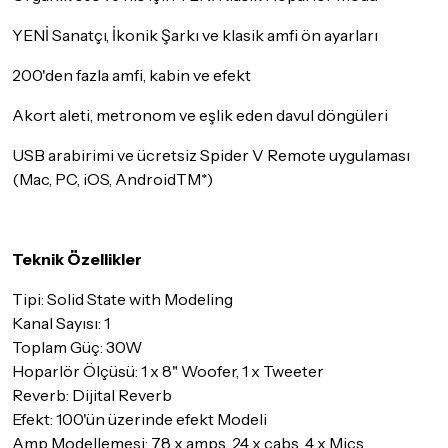
YENİ Sanatçı, İkonik Şarkı ve klasik amfi ön ayarları
200'den fazla amfi, kabin ve efekt
Akort aleti, metronom ve eşlik eden davul döngüleri
USB arabirimi ve ücretsiz Spider V Remote uygulaması
(Mac, PC, iOS, AndroidTM*)
Teknik Özellikler
Tipi: Solid State with Modeling
Kanal Sayısı: 1
Toplam Güç: 30W
Hoparlör Ölçüsü: 1 x 8" Woofer, 1 x Tweeter
Reverb: Dijital Reverb
Efekt: 100'ün üzerinde efekt Modeli
Amp Modellemesi: 78 x amps, 24 x cabs, 4 x Mics