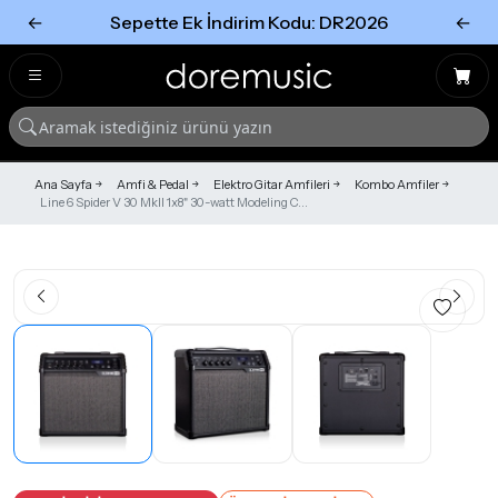
←
Sepette Ek İndirim Kodu: DR2026
←
Tümünü Gör
Tümünü gör
Ana Sayfa
Amfi & Pedal
Elektro Gitar Amfileri
Kombo Amfiler
Line 6 Spider V 30 MkII 1x8" 30-watt Modeling C...