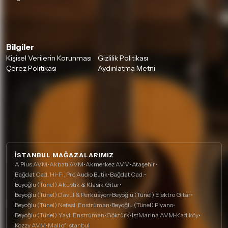
Bilgiler
Kişisel Verilerin Korunması
Gizlilik Politikası
Çerez Politikası
Aydınlatma Metni
İSTANBUL MAĞAZALARIMIZ
A Plus AVM
•
Akbatı AVM
•
Akmerkez AVM
•
Ataşehir
•
Bağdat Cad. Hi-Fi, Pro Audio Butik
•
Bağdat Cad.
•
Beyoğlu (Tünel) Akustik & Klasik Gitar
•
Beyoğlu (Tünel) Davul & Perküsyon
•
Beyoğlu (Tünel) Elektro Gitar
•
Beyoğlu (Tünel) Nefesli Enstrüman
•
Beyoğlu (Tünel) Piyano
•
Beyoğlu (Tünel) Yaylı Enstrüman
•
Göktürk
•
İstMarina AVM
•
Kadıköy
•
Kozzy AVM
•
Mall of İstanbul