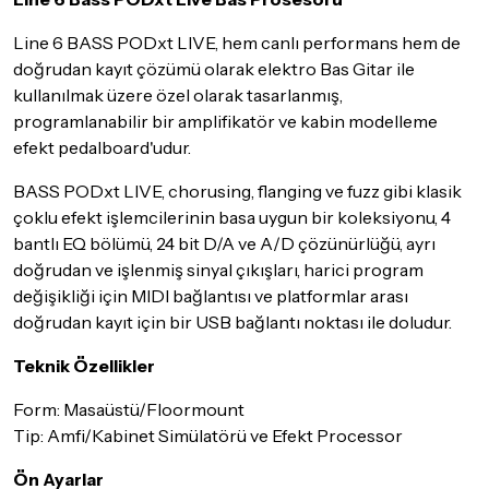
Seçtiğiniz ürünlerin tamamı
doremusic Sevkiyat Ekibi
ya da
Line 6 BASS PODxt LIVE, hem canlı performans hem de
Aras Kargo
garantisi ile adresinize teslim edilecektir.
doğrudan kayıt çözümü olarak elektro Bas Gitar ile
kullanılmak üzere özel olarak tasarlanmış,
Detaylar için
tıklayınız
programlanabilir bir amplifikatör ve kabin modelleme
İade Koşulları
efekt pedalboard'udur.
Sitemiz üzerinden satın almış olduğunuz ürünleri, teslimat
tarihinden itibaren
14 Gün
içerisinde iade edebilir ya da
BASS PODxt LIVE, chorusing, flanging ve fuzz gibi klasik
değiştirebilirsiniz.
çoklu efekt işlemcilerinin basa uygun bir koleksiyonu, 4
bantlı EQ bölümü, 24 bit D/A ve A/D çözünürlüğü, ayrı
İadesi ve değişimi mümkün olmayan ürünler için
tıklayınız
.
doğrudan ve işlenmiş sinyal çıkışları, harici program
İade ve değişimi talep edilecek ürünün ticari vasfını yitirmemiş
değişikliği için MIDI bağlantısı ve platformlar arası
olması, ambalajının korunmuş, aksesuar ve tüm ürün içeriğinin
doğrudan kayıt için bir USB bağlantı noktası ile doludur.
eksiksiz olması gerekmektedir. Satın almış olduğunuz ürünü
göndermeden önce mutlaka
Destek
ekibimiz ile iletişime
Teknik Özellikler
geçerek bilgi veriniz.
Form: Masaüstü/Floormount
İade ve değişim koşulları, ürün kategorilerine göre farklılık
Tip: Amfi/Kabinet Simülatörü ve Efekt Processor
gösterebilir. Lütfen satın almadan önce ilgili ürünün
iade/değişim şartlarını kontrol ettiğinizden emin olun.
Ön Ayarlar