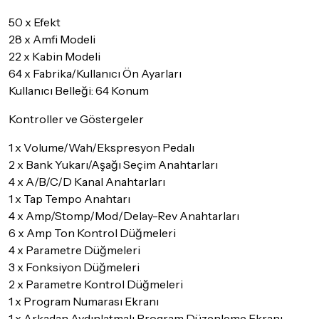
Detaylar için
tıklayınız
50 x Efekt
28 x Amfi Modeli
22 x Kabin Modeli
64 x Fabrika/Kullanıcı Ön Ayarları
Kullanıcı Belleği: 64 Konum
Kontroller ve Göstergeler
1 x Volume/Wah/Ekspresyon Pedalı
2 x Bank Yukarı/Aşağı Seçim Anahtarları
4 x A/B/C/D Kanal Anahtarları
1 x Tap Tempo Anahtarı
4 x Amp/Stomp/Mod/Delay-Rev Anahtarları
6 x Amp Ton Kontrol Düğmeleri
4 x Parametre Düğmeleri
3 x Fonksiyon Düğmeleri
2 x Parametre Kontrol Düğmeleri
1 x Program Numarası Ekranı
1 x Arkadan Aydınlatmalı Program Düzenleme Ekranı