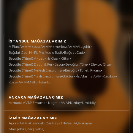
İSTANBUL MAĞAZALARIMIZ
A Plus AVM
•
Akbatı AVM
•
Akmerkez AVM
•
Ataşehir
•
Bağdat Cad. Hi-Fi, Pro Audio Butik
•
Bağdat Cad.
•
Beyoğlu (Tünel) Akustik & Klasik Gitar
•
Beyoğlu (Tünel) Davul & Perküsyon
•
Beyoğlu (Tünel) Elektro Gitar
•
Beyoğlu (Tünel) Nefesli Enstrüman
•
Beyoğlu (Tünel) Piyano
•
Beyoğlu (Tünel) Yaylı Enstrüman
•
Göktürk
•
İstMarina AVM
•
Kadıköy
•
Kozzy AVM
•
Mall of İstanbul
ANKARA MAĞAZALARIMIZ
Armada AVM
•
Eryaman Kaşmir AVM
•
Kızılay
•
Ümitköy
İZMIR MAĞAZALARIMIZ
Agora AVM
•
Alsancak
•
Çankaya (Nefesli)
•
Çankaya
•
Mavişehir (Karşıyaka)