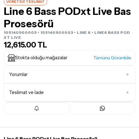
ÜCRETSİZ TESLİMAT
Line 6 Bass PODxt Live Bas
Prosesörü
105140900003 • 105140900003 •
LINE 6
• LINE6 BASS POD
XT LIVE
12,615.00 TL
Stokta olduğu mağazalar
Tümünü Görüntüle
Yorumlar
Teslimat ve İade
İlk Yorumu Siz Yazın
Teslimat Koşulları
Tüm siparişleriniz
1-3 iş günü
içerisinde kargoya teslim edilir.
Yoğunluk nedeniyle yaşanabilecek gecikmelerde, kargo süreci
maksimum
5 iş günü
gibi bir süreyi aşmayacaktır. Bayram ve
tatil günlerinde teslimat yapılamamaktadır.
Line 6 Bass PODxt Live Bas Prosesörü