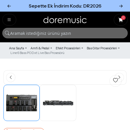
←
Sepette Ek İndirim Kodu: DR2026
→
Tümünü Gör
Tümünü gör
0
Ana Sayfa
Amfi & Pedal
Efekt Prosesörleri
Bas Gitar Prosesörleri
Line 6 Bass PODxt Live Bas Prosesörü