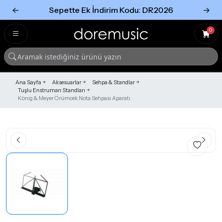
←
Sepette Ek İndirim Kodu: DR2026
→
Tümünü Gör
Tümünü gör
0
Ana Sayfa
Aksesuarlar
Sehpa & Standlar
Tuşlu Enstruman Standları
König & Meyer Örümcek Nota Sehpası Aparatı