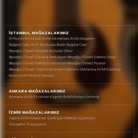
İSTANBUL MAĞAZALARIMIZ
A Plus AVM
•
Akbatı AVM
•
Akmerkez AVM
•
Ataşehir
•
Bağdat Cad. Hi-Fi, Pro Audio Butik
•
Bağdat Cad.
•
Beyoğlu (Tünel) Akustik & Klasik Gitar
•
Beyoğlu (Tünel) Davul & Perküsyon
•
Beyoğlu (Tünel) Elektro Gitar
•
Beyoğlu (Tünel) Nefesli Enstrüman
•
Beyoğlu (Tünel) Piyano
•
Beyoğlu (Tünel) Yaylı Enstrüman
•
Göktürk
•
İstMarina AVM
•
Kadıköy
•
Kozzy AVM
•
Mall of İstanbul
ANKARA MAĞAZALARIMIZ
Armada AVM
•
Eryaman Kaşmir AVM
•
Kızılay
•
Ümitköy
İZMIR MAĞAZALARIMIZ
Agora AVM
•
Alsancak
•
Çankaya (Nefesli)
•
Çankaya
•
Mavişehir (Karşıyaka)