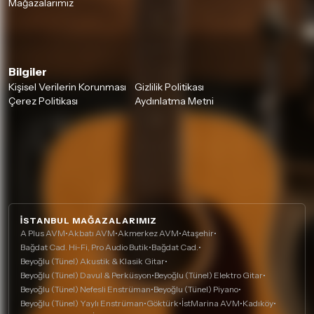
Mağazalarımız
Bilgiler
Kişisel Verilerin Korunması
Gizlilik Politikası
Çerez Politikası
Aydınlatma Metni
İSTANBUL MAĞAZALARIMIZ
A Plus AVM
•
Akbatı AVM
•
Akmerkez AVM
•
Ataşehir
•
Bağdat Cad. Hi-Fi, Pro Audio Butik
•
Bağdat Cad.
•
Beyoğlu (Tünel) Akustik & Klasik Gitar
•
Beyoğlu (Tünel) Davul & Perküsyon
•
Beyoğlu (Tünel) Elektro Gitar
•
Beyoğlu (Tünel) Nefesli Enstrüman
•
Beyoğlu (Tünel) Piyano
•
Beyoğlu (Tünel) Yaylı Enstrüman
•
Göktürk
•
İstMarina AVM
•
Kadıköy
•