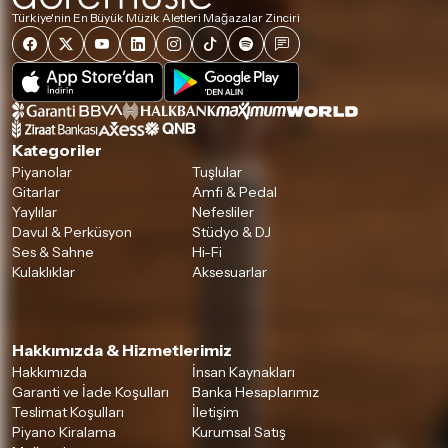
Türkiye'nin En Büyük Müzik Aletleri Mağazalar Zinciri
Detaylar için
tıklayınız
Kategoriler
Piyanolar
Tuşlular
Gitarlar
Amfi & Pedal
Yaylılar
Nefesliler
Davul & Perküsyon
Stüdyo & DJ
Ses & Sahne
Hi-Fi
Kulaklıklar
Aksesuarlar
Hakkımızda & Hizmetlerimiz
Hakkımızda
İnsan Kaynakları
Garanti ve İade Koşulları
Banka Hesaplarımız
Teslimat Koşulları
İletişim
Piyano Kiralama
Kurumsal Satış