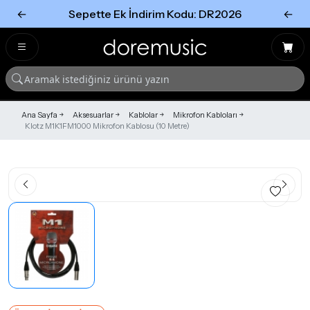
←
Sepette Ek İndirim Kodu: DR2026
←
Tümünü Gör
Tümünü gör
Ana Sayfa
Aksesuarlar
Kablolar
Mikrofon Kabloları
Klotz M1K1FM1000 Mikrofon Kablosu (10 Metre)