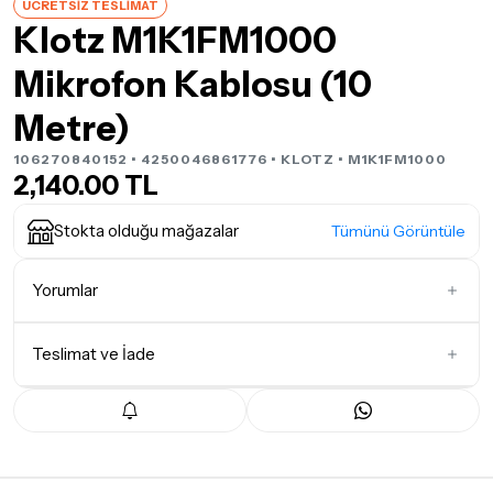
ÜCRETSİZ TESLİMAT
Klotz M1K1FM1000
Mikrofon Kablosu (10
Metre)
106270840152 • 4250046861776 •
KLOTZ
• M1K1FM1000
2,140.00 TL
Stokta olduğu mağazalar
Tümünü Görüntüle
Yorumlar
Teslimat ve İade
İlk Yorumu Siz Yazın
Teslimat Koşulları
Tüm siparişleriniz
1-3 iş günü
içerisinde kargoya teslim edilir.
Yoğunluk nedeniyle yaşanabilecek gecikmelerde, kargo süreci