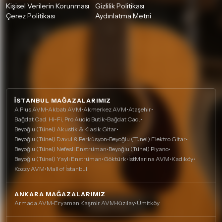
Kişisel Verilerin Korunması
Gizlilik Politikası
Çerez Politikası
Aydınlatma Metni
İSTANBUL MAĞAZALARIMIZ
A Plus AVM
•
Akbatı AVM
•
Akmerkez AVM
•
Ataşehir
•
Bağdat Cad. Hi-Fi, Pro Audio Butik
•
Bağdat Cad.
•
Beyoğlu (Tünel) Akustik & Klasik Gitar
•
Beyoğlu (Tünel) Davul & Perküsyon
•
Beyoğlu (Tünel) Elektro Gitar
•
Beyoğlu (Tünel) Nefesli Enstrüman
•
Beyoğlu (Tünel) Piyano
•
Beyoğlu (Tünel) Yaylı Enstrüman
•
Göktürk
•
İstMarina AVM
•
Kadıköy
•
Kozzy AVM
•
Mall of İstanbul
ANKARA MAĞAZALARIMIZ
Armada AVM
•
Eryaman Kaşmir AVM
•
Kızılay
•
Ümitköy