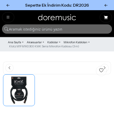
←
Sepette Ek İndirim Kodu: DR2026
←
Tümünü Gör
Tümünü gör
Ana Sayfa
Aksesuarlar
Kablolar
Mikrofon Kabloları
Klotz M1FM1K0300 KMK Serisi Mikrofon Kablosu (3 m)