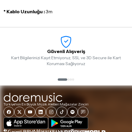
Seçtiğiniz ürünlerin tamamı
doremusic Sevkiyat Ekibi
ya da
Aras Kargo
garantisi ile adresinize teslim edilecektir.
* Kablo Uzunluğu :
3m
Detaylar için
tıklayınız
İade Koşulları
Sitemiz üzerinden satın almış olduğunuz ürünleri, teslimat
tarihinden itibaren
14 Gün
içerisinde iade edebilir ya da
değiştirebilirsiniz.
Güvenli Alışveriş
İadesi ve değişimi mümkün olmayan ürünler için
tıklayınız
.
Kart Bilgilerinizi Kayıt Etmiyoruz, SSL ve 3D Secure ile Kart
Koruması Sağlıyoruz
İade ve değişimi talep edilecek ürünün ticari vasfını yitirmemiş
olması, ambalajının korunmuş, aksesuar ve tüm ürün içeriğinin
eksiksiz olması gerekmektedir. Satın almış olduğunuz ürünü
göndermeden önce mutlaka
Destek
ekibimiz ile iletişime
geçerek bilgi veriniz.
İade ve değişim koşulları, ürün kategorilerine göre farklılık
Türkiye'nin En Büyük Müzik Aletleri Mağazalar Zinciri
gösterebilir. Lütfen satın almadan önce ilgili ürünün
iade/değişim şartlarını kontrol ettiğinizden emin olun.
Detaylar için
tıklayınız