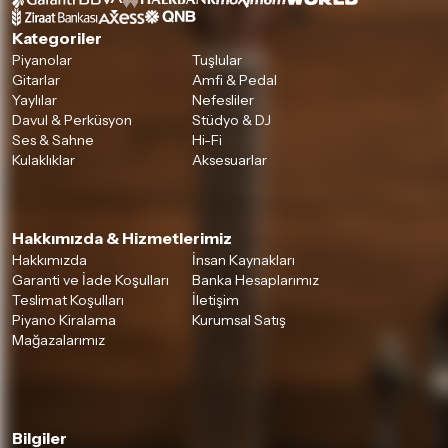
Kategoriler
Piyanolar
Tuşlular
Gitarlar
Amfi & Pedal
Yaylılar
Nefesliler
Davul & Perküsyon
Stüdyo & DJ
Ses & Sahne
Hi-Fi
Kulaklıklar
Aksesuarlar
Hakkımızda & Hizmetlerimiz
Hakkımızda
İnsan Kaynakları
Garanti ve İade Koşulları
Banka Hesaplarımız
Teslimat Koşulları
İletişim
Piyano Kiralama
Kurumsal Satış
Mağazalarımız
Bilgiler