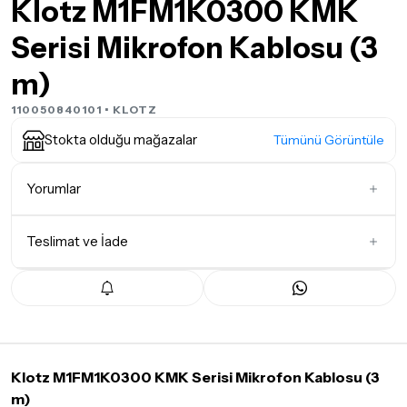
Klotz M1FM1K0300 KMK
Serisi Mikrofon Kablosu (3
m)
110050840101 •
KLOTZ
Stokta olduğu mağazalar
Tümünü Görüntüle
Yorumlar
Teslimat ve İade
İlk Yorumu Siz Yazın
Teslimat Koşulları
Tüm siparişleriniz
1-3 iş günü
içerisinde kargoya teslim edilir.
Yoğunluk nedeniyle yaşanabilecek gecikmelerde, kargo süreci
maksimum
5 iş günü
gibi bir süreyi aşmayacaktır. Bayram ve
tatil günlerinde teslimat yapılamamaktadır.
Klotz M1FM1K0300 KMK Serisi Mikrofon Kablosu (3
m)