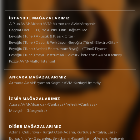
İSTANBUL MAĞAZALARIMIZ
A Plus AVM
•
Akbatı AVM
•
Akmerkez AVM
•
Ataşehir
•
Bağdat Cad. Hi-Fi, Pro Audio Butik
•
Bağdat Cad.
•
Beyoğlu (Tünel) Akustik & Klasik Gitar
•
Beyoğlu (Tünel) Davul & Perküsyon
•
Beyoğlu (Tünel) Elektro Gitar
•
Beyoğlu (Tünel) Nefesli Enstrüman
•
Beyoğlu (Tünel) Piyano
•
Beyoğlu (Tünel) Yaylı Enstrüman
•
Göktürk
•
İstMarina AVM
•
Kadıköy
•
Kozzy AVM
•
Mall of İstanbul
ANKARA MAĞAZALARIMIZ
Armada AVM
•
Eryaman Kaşmir AVM
•
Kızılay
•
Ümitköy
İZMIR MAĞAZALARIMIZ
Agora AVM
•
Alsancak
•
Çankaya (Nefesli)
•
Çankaya
•
Mavişehir (Karşıyaka)
DIĞER MAĞAZALARIMIZ
Adana, Çukurova - Turgut Özal
•
Adana, Kurtuluş
•
Antalya, Lara
•
Bursa, Nilüfer
•
Gaziantep, Şehitkamil
•
Kocaeli, İzmit
•
Mersin, Yenişehir
•