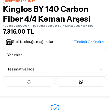
ÜCRETSİZ TESLİMAT
Kinglos BY 140 Carbon
Fiber 4/4 Keman Arşesi
107082660004 • 1070826600040 •
KINGLOS
• BY140
7,316.00 TL
Stokta olduğu mağazalar
Tümünü Görüntüle
Yorumlar
Teslimat ve İade
İlk Yorumu Siz Yazın
Teslimat Koşulları
Tüm siparişleriniz
1-3 iş günü
içerisinde kargoya teslim edilir.
Yoğunluk nedeniyle yaşanabilecek gecikmelerde, kargo süreci
maksimum
5 iş günü
gibi bir süreyi aşmayacaktır. Bayram ve
tatil günlerinde teslimat yapılamamaktadır.