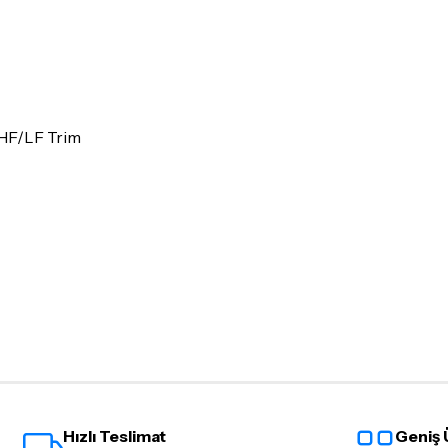
İade ve değişim koşulları, ü
Lütfen satın almadan önce i
ettiğinizden emin olun.
Detaylar için
tıklayınız
 HF/LF Trim
Hızlı Teslimat
Geniş 