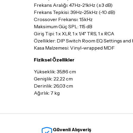
Frekans Aralığı: 47Hz-21kHz (±3 dB)
Frekans Tepkisi: 39Hz-25kHz (-10 dB)
Crossover Frekansı: 1.5kHz
Maksimum Güç SPL: 115 dB
Giriş Tipi: 1 x XLR, 1 x 1/4" TRS, 1 x RCA
Özellikler: DIP Switch Room EQ Settings and
Kasa Malzemesi: Vinyl-wrapped MDF
Fiziksel Özellikler
Yükseklik: 35,86 cm
Genişlik: 22,22 cm
Derinlik: 26,03 cm
Ağırlık: 7 kg
Güvenli Alışveriş