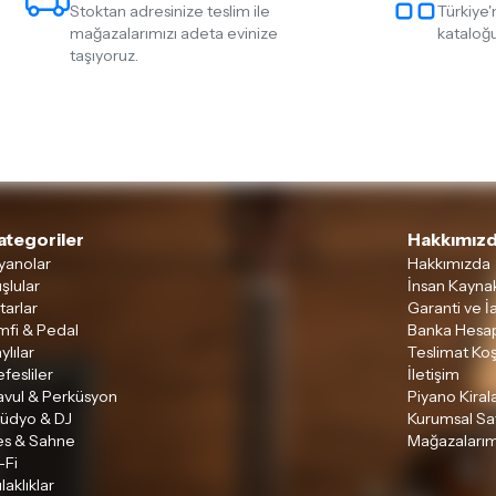
Stoktan adresinize teslim ile
Türkiye'
mağazalarımızı adeta evinize
kataloğu
taşıyoruz.
ategoriler
Hakkımızd
yanolar
Hakkımızda
şlular
İnsan Kaynak
tarlar
Garanti ve İ
mfi & Pedal
Banka Hesap
ylılar
Teslimat Koş
fesliler
İletişim
avul & Perküsyon
Piyano Kira
tüdyo & DJ
Kurumsal Sa
es & Sahne
Mağazalarım
-Fi
laklıklar