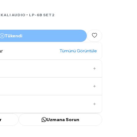
•
KALI AUDIO
• LP-6B SET2
Tükendi
ar
Tümünü Görüntüle
6,5
İlk Yorumu Siz Yazın
r
Uzmana Sorun
ünü
içerisinde kargoya teslim edilir.