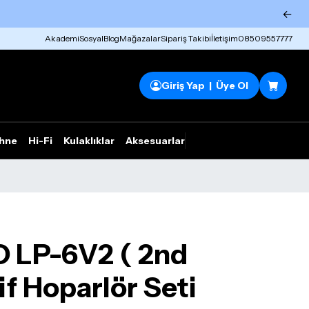
←
Akademi
Sosyal
Blog
Mağazalar
Sipariş Takibi
İletişim
08509557777
Giriş Yap | Üye Ol
hne
Hi-Fi
Kulaklıklar
Aksesuarlar
Rhym Outlet
 LP-6V2 ( 2nd
f Hoparlör Seti