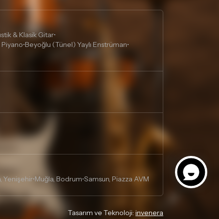
tik & Klasik Gitar
•
 Piyano
Beyoğlu (Tünel) Yaylı Enstrüman
•
•
, Yenişehir
Muğla, Bodrum
Samsun, Piazza AVM
•
•
Tasarım ve Teknoloji:
invenera