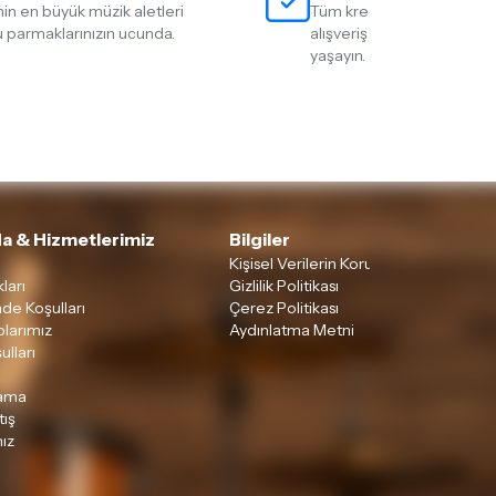
nin en büyük müzik aletleri
Tüm kredi kartlarına 12 tak
 parmaklarınızın ucunda.
alışveriş yapmanın rahatlığ
yaşayın.
a & Hizmetlerimiz
Bilgiler
Kişisel Verilerin Korunması
ları
Gizlilik Politikası
ade Koşulları
Çerez Politikası
larımız
Aydınlatma Metni
ulları
lama
tış
ız