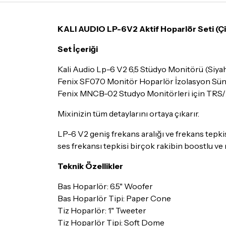
KALI AUDIO LP-6V2 Aktif Hoparlör Seti (Çi
Set İçeriği
Kali Audio Lp-6 V2 6,5 Stüdyo Monitörü (Siya
Fenix SF070 Monitör Hoparlör İzolasyon Süng
Fenix MNCB-02 Studyo Monitörleri için TRS
Mixinizin tüm detaylarını ortaya çıkarır.
LP-6 V2 geniş frekans aralığı ve frekans tepkisi 
ses frekansı tepkisi birçok rakibin boostlu ve 
Teknik Özellikler
Bas Hoparlör: 6.5" Woofer
Bas Hoparlör Tipi: Paper Cone
Tiz Hoparlör: 1" Tweeter
Tiz Hoparlör Tipi: Soft Dome