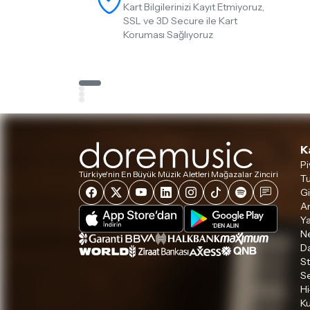
Kart Bilgilerinizi Kayıt Etmiyoruz,
SSL ve 3D Secure ile Kart
Koruması Sağlıyoruz
K
Pi
Türkiye'nin En Büyük Müzik Aletleri Mağazalar Zinciri
Tu
Gi
A
Ya
Ne
D
S
S
Hi
Ku