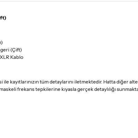
Yoğunluk nedeniyle yaşana
maksimum
5 iş günü
gibi b
ft)
günlerinde teslimat yapıla
Seçtiğiniz ürünlerin tama
Kargo
garantisi ile adresin
h)
eri (Çift)
Detaylar için
tıklayınız
/XLR Kablo
İade Koşulları
Sitemiz üzerinden satın al
ile kayıtlarınızın tüm detaylarını iletmektedir. Hatta diğer alter
itibaren
14 Gün
içerisinde i
maskeli frekans tepkilerine kıyasla gerçek detaylılığı sunmakta
İadesi ve değişimi mümkün
İade ve değişimi talep edil
ambalajının korunmuş, akse
gerekmektedir. Satın alm
mutlaka
Destek
ekibimiz il