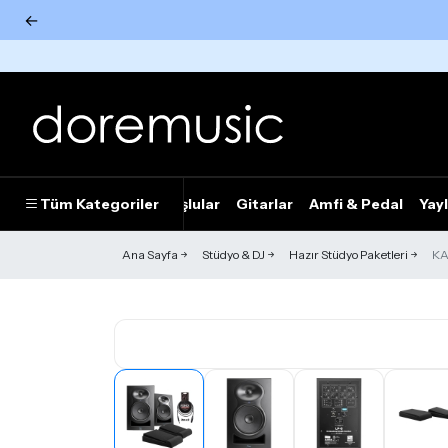
←
Tümünü Gör
Tüm Kategoriler
Piyanolar
Tuşlular
Gitarlar
Amfi & Pedal
Yayl
Ana Sayfa
Stüdyo & DJ
Hazır Stüdyo Paketleri
KA