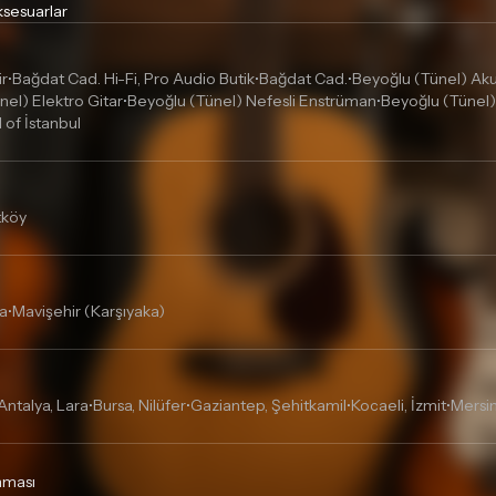
sesuarlar
ir
Bağdat Cad. Hi-Fi, Pro Audio Butik
Bağdat Cad.
Beyoğlu (Tünel) Akus
•
•
•
nel) Elektro Gitar
Beyoğlu (Tünel) Nefesli Enstrüman
Beyoğlu (Tünel)
•
•
l of İstanbul
tköy
a
Mavişehir (Karşıyaka)
•
Antalya, Lara
Bursa, Nilüfer
Gaziantep, Şehitkamil
Kocaeli, İzmit
Mersin
•
•
•
•
unması