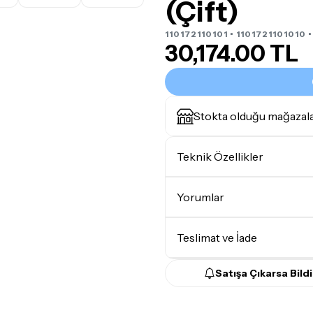
(Çift)
110172110101 • 1101721101010 
30,174.00 TL
Stokta olduğu mağazal
Teknik Özellikler
Monitör Sınıfı
Yorumlar
Teslimat ve İade
Satışa Çıkarsa Bildi
Teslimat Koşulları
Tüm siparişleriniz
1-3 iş g