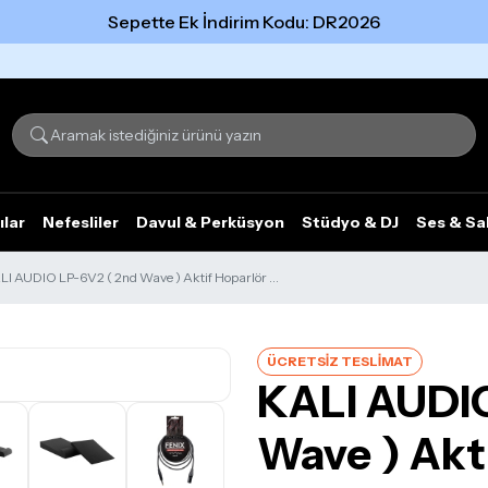
Sepette Ek İndirim Kodu: DR2026
Tümünü gör
ılar
Nefesliler
Davul & Perküsyon
Stüdyo & DJ
Ses & Sa
LI AUDIO LP-6V2 ( 2nd Wave ) Aktif Hoparlör ...
ÜCRETSİZ TESLİMAT
KALI AUDIO
Wave ) Akti