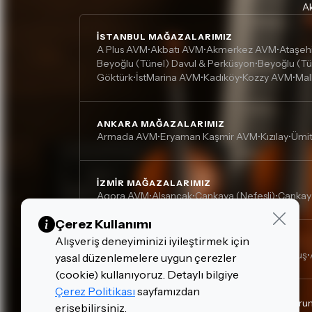
Ak
İSTANBUL MAĞAZALARIMIZ
A Plus AVM
Akbatı AVM
Akmerkez AVM
Ataşeh
•
•
•
Beyoğlu (Tünel) Davul & Perküsyon
Beyoğlu (Tü
•
Göktürk
İstMarina AVM
Kadıköy
Kozzy AVM
Mal
•
•
•
•
ANKARA MAĞAZALARIMIZ
Armada AVM
Eryaman Kaşmir AVM
Kızılay
Ümi
•
•
•
İZMIR MAĞAZALARIMIZ
Agora AVM
Alsancak
Çankaya (Nefesli)
Çankay
•
•
•
Çerez Kullanımı
Alışveriş deneyiminizi iyileştirmek için
DIĞER MAĞAZALARIMIZ
Adana, Çukurova - Turgut Özal
Adana, Kurtuluş
•
•
yasal düzenlemelere uygun çerezler
(cookie) kullanıyoruz. Detaylı bilgiye
Çerez Politikası
sayfamızdan
Gizlilik Politikası
Çerez Politikası
Kişisel Verilerin Kor
erişebilirsiniz.