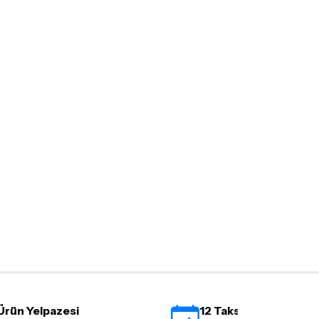
rün kategorilerine göre farklılık gösterebilir.
lgili ürünün iade/değişim şartlarını kontrol
Ürün Yelpazesi
12 Taksit İmkanı