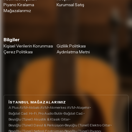
Piyano Kiralama
Kurumsal Satış
Mağazalarımız
Bilgiler
Kişisel Verilerin Korunması
Gizlilik Politikası
Çerez Politikası
Aydınlatma Metni
İSTANBUL MAĞAZALARIMIZ
A Plus AVM
•
Akbatı AVM
•
Akmerkez AVM
•
Ataşehir
•
Bağdat Cad. Hi-Fi, Pro Audio Butik
•
Bağdat Cad.
•
Beyoğlu (Tünel) Akustik & Klasik Gitar
•
Beyoğlu (Tünel) Davul & Perküsyon
•
Beyoğlu (Tünel) Elektro Gitar
•
Beyoğlu (Tünel) Nefesli Enstrüman
•
Beyoğlu (Tünel) Piyano
•