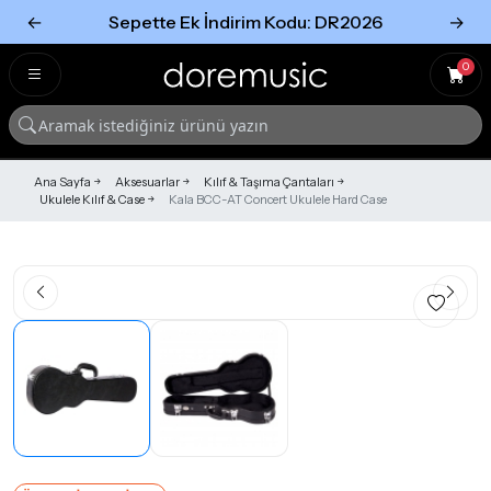
←
Sepette Ek İndirim Kodu: DR2026
→
Tümünü Gör
Tümünü gör
0
Ana Sayfa
Aksesuarlar
Kılıf & Taşıma Çantaları
Ukulele Kılıf & Case
Kala BCC-AT Concert Ukulele Hard Case