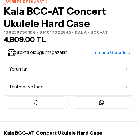
ÜCRETSİZ TESLİMAT
Kala BCC-AT Concert
Ukulele Hard Case
106250790106 • 814017022845 •
KALA
• BCC-AT
4,809.00 TL
Stokta olduğu mağazalar
Tümünü Görüntüle
Yorumlar
Teslimat ve İade
İlk Yorumu Siz Yazın
Teslimat Koşulları
Tüm siparişleriniz
1-3 iş günü
içerisinde kargoya teslim edilir.
Yoğunluk nedeniyle yaşanabilecek gecikmelerde, kargo süreci
maksimum
5 iş günü
gibi bir süreyi aşmayacaktır. Bayram ve
tatil günlerinde teslimat yapılamamaktadır.
Kala BCC-AT Concert Ukulele Hard Case