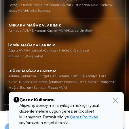
Beyoğlu (Tünel) Yaylı Enstrüman
•
Göktürk
•
İstMarina AVM
•
Kadıköy
•
Kozzy AVM
•
Mall of İstanbul
ANKARA MAĞAZALARIMIZ
Armada AVM
•
Eryaman Kaşmir AVM
•
Kızılay
•
Ümitköy
İZMIR MAĞAZALARIMIZ
Agora AVM
•
Alsancak
•
Çankaya (Nefesli)
•
Çankaya
•
Mavişehir (Karşıyaka)
DIĞER MAĞAZALARIMIZ
Adana, Çukurova - Turgut Özal
•
Adana, Kurtuluş
•
Antalya, Lara
•
Bursa, Nilüfer
•
Gaziantep, Şehitkamil
•
Kocaeli, İzmit
•
Mersin, Yenişehir
•
Muğla, Bodrum
•
Samsun, Piazza AVM
Çerez Kullanımı
Alışveriş deneyiminizi iyileştirmek için yasal
Gizlilik Politikası
düzenlemelere uygun çerezler (cookie)
Çerez Politikası
kullanıyoruz. Detaylı bilgiye
Çerez Politikası
Kişisel Verilerin Korunması
4,809.00 TL
sayfamızdan erişebilirsiniz.
Tasarım ve Teknoloji:
invenera
Tükendi