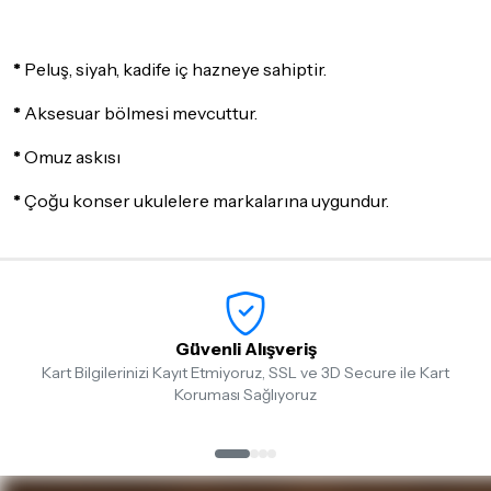
Seçtiğiniz ürünlerin tamamı
doremusic Sevkiyat Ekibi
ya da
Aras Kargo
garantisi ile adresinize teslim edilecektir.
*
Peluş, siyah, kadife iç hazneye sahiptir.
Detaylar için
tıklayınız
*
Aksesuar bölmesi mevcuttur.
İade Koşulları
Sitemiz üzerinden satın almış olduğunuz ürünleri, teslimat
*
Omuz askısı
tarihinden itibaren
14 Gün
içerisinde iade edebilir ya da
değiştirebilirsiniz.
*
Çoğu konser ukulelere markalarına uygundur.
İadesi ve değişimi mümkün olmayan ürünler için
tıklayınız
.
İade ve değişimi talep edilecek ürünün ticari vasfını yitirmemiş
olması, ambalajının korunmuş, aksesuar ve tüm ürün içeriğinin
eksiksiz olması gerekmektedir. Satın almış olduğunuz ürünü
göndermeden önce mutlaka
Destek
ekibimiz ile iletişime
Güvenli Alışveriş
geçerek bilgi veriniz.
Kart Bilgilerinizi Kayıt Etmiyoruz, SSL ve 3D Secure ile Kart
Koruması Sağlıyoruz
İade ve değişim koşulları, ürün kategorilerine göre farklılık
gösterebilir. Lütfen satın almadan önce ilgili ürünün
iade/değişim şartlarını kontrol ettiğinizden emin olun.
Detaylar için
tıklayınız