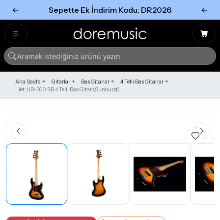
←
Sepette Ek İndirim Kodu: DR2026
←
Tümünü Gör
Tümünü gör
Ana Sayfa
Gitarlar
Bas Gitarlar
4 Telli Bas Gitarlar
Jet JJB-300 SB 4 Telli Bas Gitar (Sunburst)