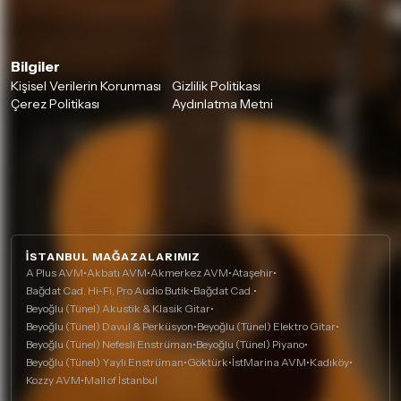
Bilgiler
Kişisel Verilerin Korunması
Gizlilik Politikası
Çerez Politikası
Aydınlatma Metni
İSTANBUL MAĞAZALARIMIZ
A Plus AVM
•
Akbatı AVM
•
Akmerkez AVM
•
Ataşehir
•
Bağdat Cad. Hi-Fi, Pro Audio Butik
•
Bağdat Cad.
•
Beyoğlu (Tünel) Akustik & Klasik Gitar
•
Beyoğlu (Tünel) Davul & Perküsyon
•
Beyoğlu (Tünel) Elektro Gitar
•
Beyoğlu (Tünel) Nefesli Enstrüman
•
Beyoğlu (Tünel) Piyano
•
Beyoğlu (Tünel) Yaylı Enstrüman
•
Göktürk
•
İstMarina AVM
•
Kadıköy
•
Kozzy AVM
•
Mall of İstanbul