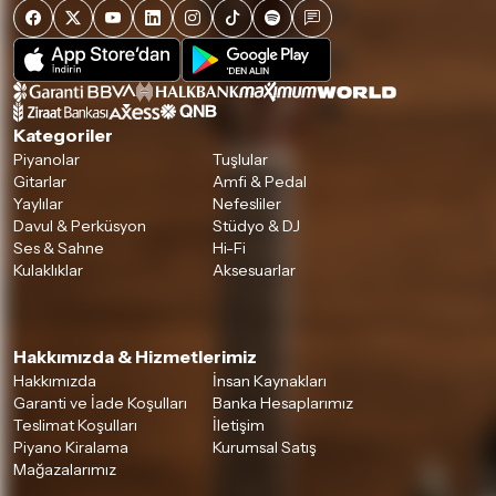
Kategoriler
Piyanolar
Tuşlular
Gitarlar
Amfi & Pedal
Yaylılar
Nefesliler
Davul & Perküsyon
Stüdyo & DJ
Ses & Sahne
Hi-Fi
Kulaklıklar
Aksesuarlar
Hakkımızda & Hizmetlerimiz
Hakkımızda
İnsan Kaynakları
Garanti ve İade Koşulları
Banka Hesaplarımız
Teslimat Koşulları
İletişim
Piyano Kiralama
Kurumsal Satış
Mağazalarımız