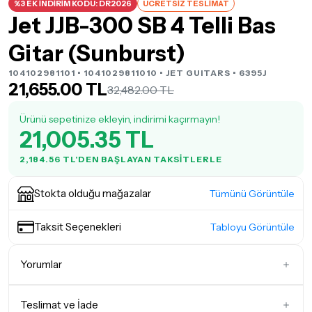
%3 EK İNDİRİM KODU: DR2026
ÜCRETSİZ TESLİMAT
Jet JJB-300 SB 4 Telli Bas
Gitar (Sunburst)
104102981101 • 1041029811010 •
JET GUITARS
• 6395J
21,655.00 TL
32,482.00 TL
Ürünü sepetinize ekleyin, indirimi kaçırmayın!
21,005.35 TL
2,184.56 TL'DEN BAŞLAYAN TAKSITLERLE
Stokta olduğu mağazalar
Tümünü Görüntüle
Taksit Seçenekleri
Tabloyu Görüntüle
Yorumlar
Teslimat ve İade
İlk Yorumu Siz Yazın