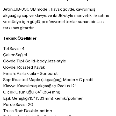
göndermeden önce mutlaka
Destek
ekibimiz ile iletişime
Jet’in JJB‑300 SB modeli, kavak gövde, kavrulmuş
geçerek bilgi veriniz.
akçaağaç sap ve klavye, ve iki JB‑style manyetik ile sahne
İade ve değişim koşulları, ürün kategorilerine göre farklılık
ve stüdyo için güçlü, profesyonel tonlar sunan bir Jazz
gösterebilir. Lütfen satın almadan önce ilgili ürünün
tarzı bas gitardır.
iade/değişim şartlarını kontrol ettiğinizden emin olun.
Teknik Özellikler
Detaylar için
tıklayınız
Tel Sayısı: 4
Çalım: Sağ el
Gövde Tipi: Solid-body Jazz-style
Gövde: Roasted Kavak
Finish: Parlak cila – Sunburst
Sap: Roasted Maple (akçaağaç), Modern C profil
Klavye: Kavrulmuş akçaağaç, Radius 12″
Ölçek Uzunluğu: 34″ (864 mm)
Eşik Genişliği:1.5″ (38.1 mm), kemik/polimer
Perde Sayısı: 20
Truss Rod: Double-action