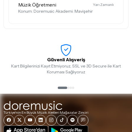
Müzik Öğretmeni
Yarı Zamanlı
Konum: Doremusic Akademi: Mavişehir
Güvenli Alışveriş
Kart Bilgilerinizi Kayıt Etmiyoruz, SSL ve 3D Secure ile Kart
Koruması Sağlıyoruz
Türkiye'nin En Büyük Müzik Aletleri Mağazalar Zinciri