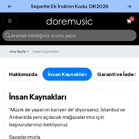
←
Sepette Ek İndirim Kodu: DR2026
→
Tümünü Gör
Tümünü gör
0
Ana Sayfa
İnsan Kaynakları
Hakkımızda
İnsan Kaynakları
Garanti ve İade K
İnsan Kaynakları
'Müzik de yaparım kariyer de' diyorsanız; İstanbul ve
Ankara'da yeni açılacak mağazalarımız için
başvurularınızı bekliyoruz.
Saygılarımızla,