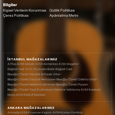
Bilgiler
Kişisel Verilerin Korunması
Gizlilik Politikası
Çerez Politikası
Aydınlatma Metni
İSTANBUL MAĞAZALARIMIZ
A Plus AVM
•
Akbatı AVM
•
Akmerkez AVM
•
Ataşehir
•
Bağdat Cad. Hi-Fi, Pro Audio Butik
•
Bağdat Cad.
•
Beyoğlu (Tünel) Akustik & Klasik Gitar
•
Beyoğlu (Tünel) Davul & Perküsyon
•
Beyoğlu (Tünel) Elektro Gitar
•
Beyoğlu (Tünel) Nefesli Enstrüman
•
Beyoğlu (Tünel) Piyano
•
Beyoğlu (Tünel) Yaylı Enstrüman
•
Göktürk
•
İstMarina AVM
•
Kadıköy
•
Kozzy AVM
•
Mall of İstanbul
ANKARA MAĞAZALARIMIZ
Armada AVM
•
Eryaman Kaşmir AVM
•
Kızılay
•
Ümitköy