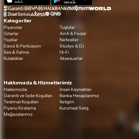
Kategoriler
Piyanolar
Tuşlular
Gitarlar
Amfi & Pedal
Yaylılar
Nefesliler
Davul & Perküsyon
Stüdyo & DJ
Ses & Sahne
Hi-Fi
Kulaklıklar
Aksesuarlar
Hakkımızda & Hizmetlerimiz
Hakkımızda
İnsan Kaynakları
Garanti ve İade Koşulları
Banka Hesaplarımız
Teslimat Koşulları
İletişim
Piyano Kiralama
Kurumsal Satış
Mağazalarımız