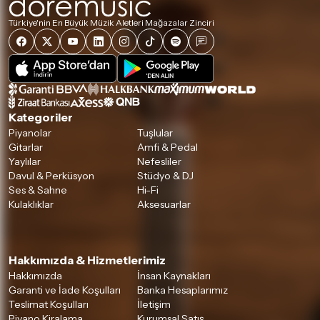
Türkiye'nin En Büyük Müzik Aletleri Mağazalar Zinciri
Kategoriler
Piyanolar
Tuşlular
Gitarlar
Amfi & Pedal
Yaylılar
Nefesliler
Davul & Perküsyon
Stüdyo & DJ
Ses & Sahne
Hi-Fi
Kulaklıklar
Aksesuarlar
Hakkımızda & Hizmetlerimiz
Hakkımızda
İnsan Kaynakları
Garanti ve İade Koşulları
Banka Hesaplarımız
Teslimat Koşulları
İletişim
Piyano Kiralama
Kurumsal Satış