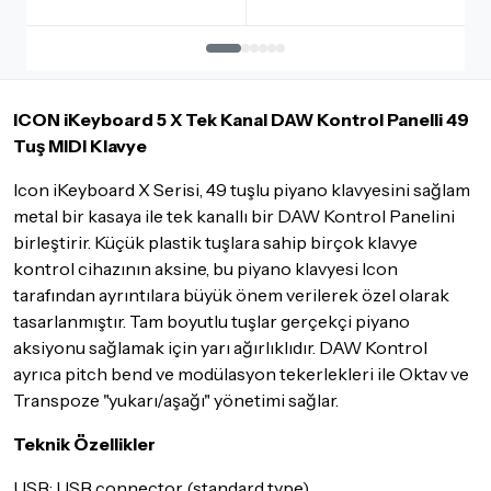
İadesi ve değişimi mümkün olmayan ürünler için
tıklayınız
.
İade ve değişimi talep edilecek ürünün ticari vasfını yitirmemiş
olması, ambalajının korunmuş, aksesuar ve tüm ürün içeriğinin
ICON iKeyboard 5 X Tek Kanal DAW Kontrol Panelli 49
eksiksiz olması gerekmektedir. Satın almış olduğunuz ürünü
göndermeden önce mutlaka
Destek
ekibimiz ile iletişime
Tuş MIDI Klavye
geçerek bilgi veriniz.
Icon iKeyboard X Serisi, 49 tuşlu piyano klavyesini sağlam
İade ve değişim koşulları, ürün kategorilerine göre farklılık
metal bir kasaya ile tek kanallı bir DAW Kontrol Panelini
gösterebilir. Lütfen satın almadan önce ilgili ürünün
birleştirir. Küçük plastik tuşlara sahip birçok klavye
iade/değişim şartlarını kontrol ettiğinizden emin olun.
kontrol cihazının aksine, bu piyano klavyesi Icon
Detaylar için
tıklayınız
tarafından ayrıntılara büyük önem verilerek özel olarak
tasarlanmıştır. Tam boyutlu tuşlar gerçekçi piyano
aksiyonu sağlamak için yarı ağırlıklıdır. DAW Kontrol
ayrıca pitch bend ve modülasyon tekerlekleri ile Oktav ve
Transpoze "yukarı/aşağı" yönetimi sağlar.
Teknik Özellikler
USB: USB connector (standard type)