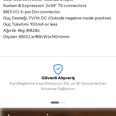
Sustain & Expression: 2x1/4” TS connectors
MIDI I/O: 5-pin Din connector
Güç Desteği: 7V/1A DC (Outside negative inside positive)
Güç Tüketimi: 100mA or less
Ağırlık: 4kg (8.82lb)
Ölçüler: 860(L)x189(W)x74(H)mm
Güvenli Alışveriş
Kart Bilgilerinizi Kayıt Etmiyoruz, SSL ve 3D Secure ile Kart
Koruması Sağlıyoruz