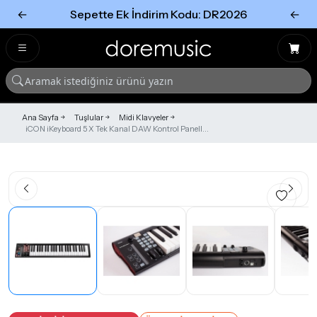
←
Sepette Ek İndirim Kodu: DR2026
←
Tümünü Gör
Tümünü gör
Ana Sayfa
Tuşlular
Midi Klavyeler
iCON iKeyboard 5 X Tek Kanal DAW Kontrol Panell...