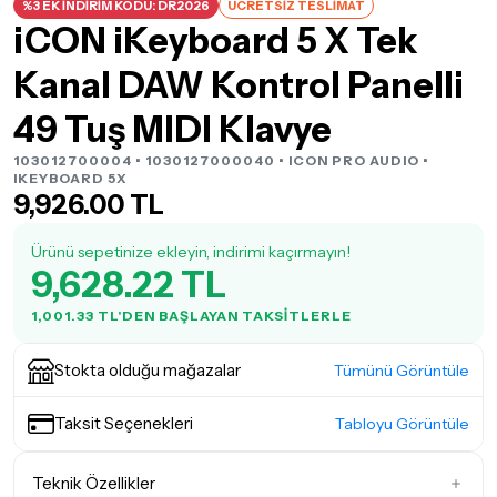
%3 EK İNDİRİM KODU: DR2026
ÜCRETSİZ TESLİMAT
iCON iKeyboard 5 X Tek
Kanal DAW Kontrol Panelli
49 Tuş MIDI Klavye
103012700004 • 1030127000040 •
ICON PRO AUDIO
•
IKEYBOARD 5X
9,926.00 TL
Ürünü sepetinize ekleyin, indirimi kaçırmayın!
9,628.22 TL
1,001.33 TL'DEN BAŞLAYAN TAKSITLERLE
Stokta olduğu mağazalar
Tümünü Görüntüle
Taksit Seçenekleri
Tabloyu Görüntüle
Teknik Özellikler