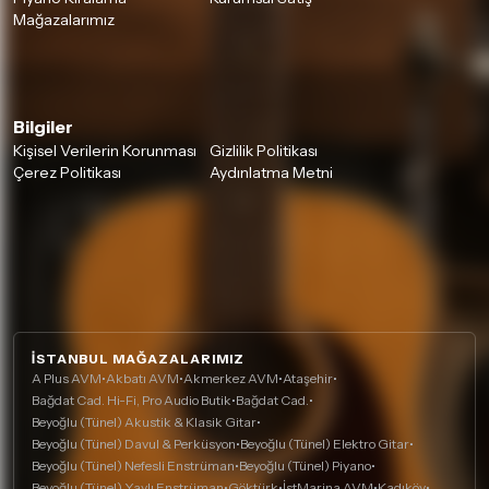
Mağazalarımız
Bilgiler
Kişisel Verilerin Korunması
Gizlilik Politikası
Çerez Politikası
Aydınlatma Metni
İSTANBUL MAĞAZALARIMIZ
A Plus AVM
•
Akbatı AVM
•
Akmerkez AVM
•
Ataşehir
•
Bağdat Cad. Hi-Fi, Pro Audio Butik
•
Bağdat Cad.
•
Beyoğlu (Tünel) Akustik & Klasik Gitar
•
Beyoğlu (Tünel) Davul & Perküsyon
•
Beyoğlu (Tünel) Elektro Gitar
•
Beyoğlu (Tünel) Nefesli Enstrüman
•
Beyoğlu (Tünel) Piyano
•
Beyoğlu (Tünel) Yaylı Enstrüman
•
Göktürk
•
İstMarina AVM
•
Kadıköy
•