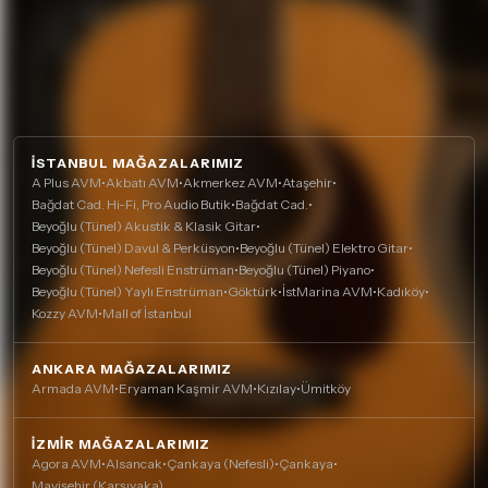
İSTANBUL MAĞAZALARIMIZ
A Plus AVM
•
Akbatı AVM
•
Akmerkez AVM
•
Ataşehir
•
Bağdat Cad. Hi-Fi, Pro Audio Butik
•
Bağdat Cad.
•
Beyoğlu (Tünel) Akustik & Klasik Gitar
•
Beyoğlu (Tünel) Davul & Perküsyon
•
Beyoğlu (Tünel) Elektro Gitar
•
Beyoğlu (Tünel) Nefesli Enstrüman
•
Beyoğlu (Tünel) Piyano
•
Beyoğlu (Tünel) Yaylı Enstrüman
•
Göktürk
•
İstMarina AVM
•
Kadıköy
•
Kozzy AVM
•
Mall of İstanbul
ANKARA MAĞAZALARIMIZ
Armada AVM
•
Eryaman Kaşmir AVM
•
Kızılay
•
Ümitköy
İZMIR MAĞAZALARIMIZ
Agora AVM
•
Alsancak
•
Çankaya (Nefesli)
•
Çankaya
•
Mavişehir (Karşıyaka)