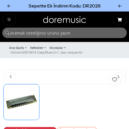
←
Sepette Ek İndirim Kodu: DR2026
←
Tümünü Gör
Tümünü gör
Ana Sayfa
Nefesliler
Mızıkalar
Hohner M501301X Deep Blues in C, Jean Jacques M...