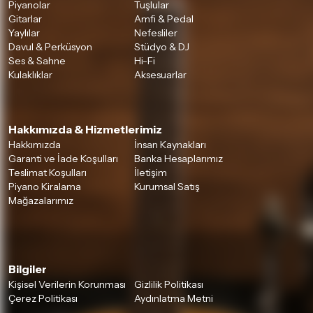
Piyanolar
Tuşlular
Gitarlar
Amfi & Pedal
Yaylılar
Nefesliler
Davul & Perküsyon
Stüdyo & DJ
Ses & Sahne
Hi-Fi
Kulaklıklar
Aksesuarlar
Hakkımızda & Hizmetlerimiz
Hakkımızda
İnsan Kaynakları
Garanti ve İade Koşulları
Banka Hesaplarımız
Teslimat Koşulları
İletişim
Piyano Kiralama
Kurumsal Satış
Mağazalarımız
Bilgiler
Kişisel Verilerin Korunması
Gizlilik Politikası
Çerez Politikası
Aydınlatma Metni