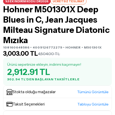
%3 EK İNDİRİM KODU: DR2026
ÜCRETSİZ TESLİMAT
Hohner M501301X Deep
Blues in C, Jean Jacques
Milteau Signature Diatonic
Mızıka
108160648586 • 4009126772279 •
HOHNER
• M501301X
3,003.00 TL
4,504.00 TL
Ürünü sepetinize ekleyin, indirimi kaçırmayın!
2,912.91 TL
302.94 TL'DEN BAŞLAYAN TAKSITLERLE
Stokta olduğu mağazalar
Tümünü Görüntüle
Taksit Seçenekleri
Tabloyu Görüntüle