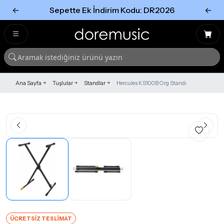
←
Sepette Ek İndirim Kodu: DR2026
←
Tümünü Gör
Tümünü gör
Ana Sayfa
Tuşlular
Standlar
Hercules KS100B Org Standı
ÜCRETSİZ TESLİMAT