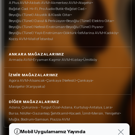
A Plus AVM
•
Akbatı AVM
•
Akmerkez AVM
•
Ataşehir
•
Bağdat Cad. Hi-Fi, Pro Audio Butik
•
Bağdat Cad.
•
Beyoğlu (Tünel) Akustik & Klasik Gitar
•
Beyoğlu (Tünel) Davul & Perküsyon
•
Beyoğlu (Tünel) Elektro Gitar
•
Beyoğlu (Tünel) Nefesli Enstrüman
•
Beyoğlu (Tünel) Piyano
•
Beyoğlu (Tünel) Yaylı Enstrüman
•
Göktürk
•
İstMarina AVM
•
Kadıköy
•
Kozzy AVM
•
Mall of İstanbul
ANKARA MAĞAZALARIMIZ
Armada AVM
•
Eryaman Kaşmir AVM
•
Kızılay
•
Ümitköy
İZMIR MAĞAZALARIMIZ
Agora AVM
•
Alsancak
•
Çankaya (Nefesli)
•
Çankaya
•
Mavişehir (Karşıyaka)
DIĞER MAĞAZALARIMIZ
Adana, Çukurova - Turgut Özal
•
Adana, Kurtuluş
•
Antalya, Lara
•
Bursa, Nilüfer
•
Gaziantep, Şehitkamil
•
Kocaeli, İzmit
•
Mersin, Yenişehir
•
Muğla, Bodrum
•
Samsun, Piazza AVM
Mobil Uygulamamız Yayında
Çerez Kullanımı