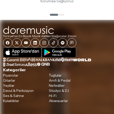
Koruması Sağlıyoruz
Türkiye'nin En Büyük Müzik Aletleri Mağazalar Zinciri
Kategoriler
Piyanolar
Tuşlular
Gitarlar
Amfi & Pedal
Yaylılar
Nefesliler
Davul & Perküsyon
Stüdyo & DJ
Ses & Sahne
Hi-Fi
Kulaklıklar
Aksesuarlar