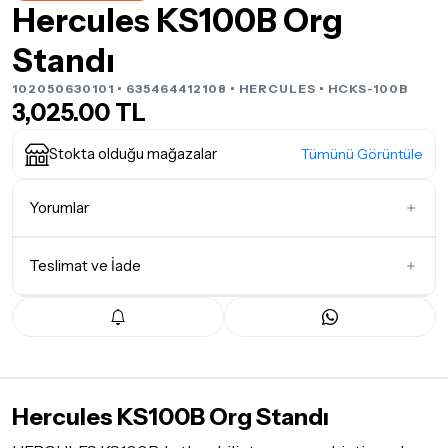
Hercules KS100B Org
Standı
102050630101 • 635464412108 •
HERCULES
• HCKS-100B
3,025.00 TL
Stokta olduğu mağazalar
Tümünü Görüntüle
Yorumlar
Teslimat ve İade
İlk Yorumu Siz Yazın
Teslimat Koşulları
Tüm siparişleriniz
1-3 iş günü
içerisinde kargoya teslim edilir.
Yoğunluk nedeniyle yaşanabilecek gecikmelerde, kargo süreci
maksimum
5 iş günü
gibi bir süreyi aşmayacaktır. Bayram ve
Hercules KS100B Org Standı
tatil günlerinde teslimat yapılamamaktadır.