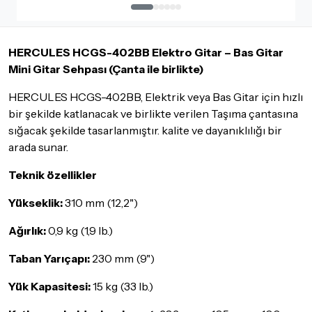
İade ve değişimi talep edilecek ürünün ticari vasfını yitirmemiş
olması, ambalajının korunmuş, aksesuar ve tüm ürün içeriğinin
HERCULES HCGS-402BB Elektro Gitar – Bas Gitar
eksiksiz olması gerekmektedir. Satın almış olduğunuz ürünü
göndermeden önce mutlaka
Destek
ekibimiz ile iletişime
Mini Gitar Sehpası (Çanta ile birlikte)
geçerek bilgi veriniz.
HERCULES HCGS-402BB, Elektrik veya Bas Gitar için hızlı
İade ve değişim koşulları, ürün kategorilerine göre farklılık
bir şekilde katlanacak ve birlikte verilen Taşıma çantasına
gösterebilir. Lütfen satın almadan önce ilgili ürünün
sığacak şekilde tasarlanmıştır. kalite ve dayanıklılığı bir
iade/değişim şartlarını kontrol ettiğinizden emin olun.
arada sunar.
Detaylar için
tıklayınız
Teknik özellikler
Yükseklik:
310 mm (12,2")
Ağırlık:
0,9 kg (1,9 lb.)
Taban Yarıçapı:
230 mm (9")
Yük Kapasitesi:
15 kg (33 lb.)