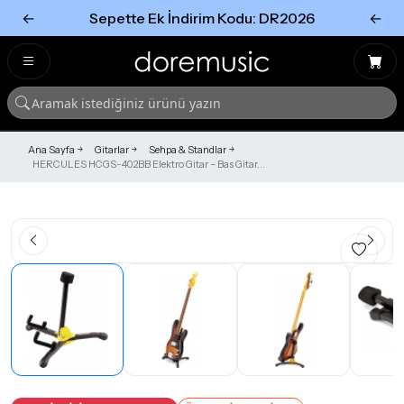
←
Sepette Ek İndirim Kodu: DR2026
←
Tümünü Gör
Tümünü gör
Ana Sayfa
Gitarlar
Sehpa & Standlar
HERCULES HCGS-402BB Elektro Gitar – Bas Gitar...