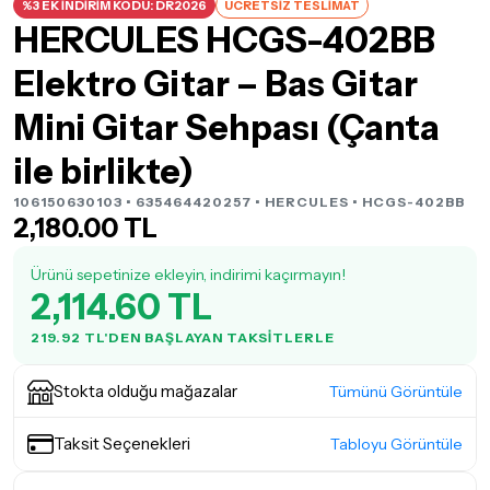
%3 EK İNDİRİM KODU: DR2026
ÜCRETSİZ TESLİMAT
HERCULES HCGS-402BB
Elektro Gitar – Bas Gitar
Mini Gitar Sehpası (Çanta
ile birlikte)
106150630103 • 635464420257 •
HERCULES
• HCGS-402BB
2,180.00 TL
Ürünü sepetinize ekleyin, indirimi kaçırmayın!
2,114.60 TL
219.92 TL'DEN BAŞLAYAN TAKSITLERLE
Stokta olduğu mağazalar
Tümünü Görüntüle
Taksit Seçenekleri
Tabloyu Görüntüle