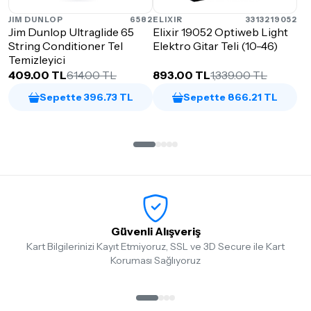
JIM DUNLOP
6582
ELIXIR
3313219052
Jim Dunlop Ultraglide 65
Elixir 19052 Optiweb Light
String Conditioner Tel
Elektro Gitar Teli (10-46)
Temizleyici
409.00 TL
614.00 TL
893.00 TL
1,339.00 TL
Sepette 396.73 TL
Sepette 866.21 TL
Güvenli Alışveriş
Kart Bilgilerinizi Kayıt Etmiyoruz, SSL ve 3D Secure ile Kart
Koruması Sağlıyoruz