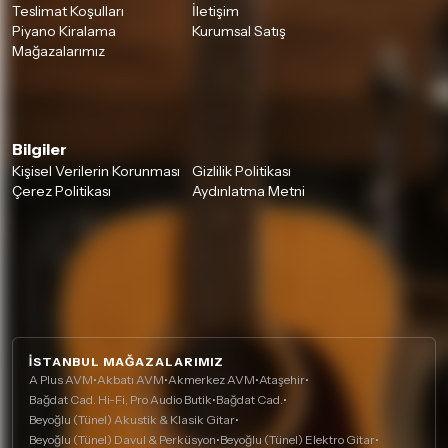
Teslimat Koşulları
İletişim
Piyano Kiralama
Kurumsal Satış
Mağazalarımız
Bilgiler
Kişisel Verilerin Korunması
Gizlilik Politikası
Çerez Politikası
Aydınlatma Metni
İSTANBUL MAĞAZALARIMIZ
A Plus AVM
•
Akbatı AVM
•
Akmerkez AVM
•
Ataşehir
•
Bağdat Cad. Hi-Fi, Pro Audio Butik
•
Bağdat Cad.
•
Beyoğlu (Tünel) Akustik & Klasik Gitar
•
Beyoğlu (Tünel) Davul & Perküsyon
•
Beyoğlu (Tünel) Elektro Gitar
•