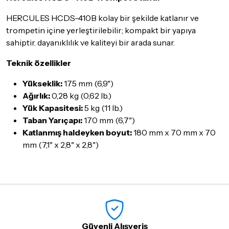
göndermeden önce mutlaka
Destek
ekibimiz ile iletişime
HERCULES HCDS-410B kolay bir şekilde katlanır ve
geçerek bilgi veriniz.
trompetin içine yerleştirilebilir; kompakt bir yapıya
İade ve değişim koşulları, ürün kategorilerine göre farklılık
sahiptir. dayanıklılık ve kaliteyi bir arada sunar.
gösterebilir. Lütfen satın almadan önce ilgili ürünün
iade/değişim şartlarını kontrol ettiğinizden emin olun.
Teknik özellikler
Detaylar için
tıklayınız
Yükseklik:
175 mm (6,9")
Ağırlık:
0,28 kg (0,62 lb.)
Yük Kapasitesi:
5 kg (11 lb.)
Taban Yarıçapı:
170 mm (6,7")
Katlanmış haldeyken boyut:
180 mm x 70 mm x 70
mm (7,1" x 2,8" x 2,8")
Güvenli Alışveriş