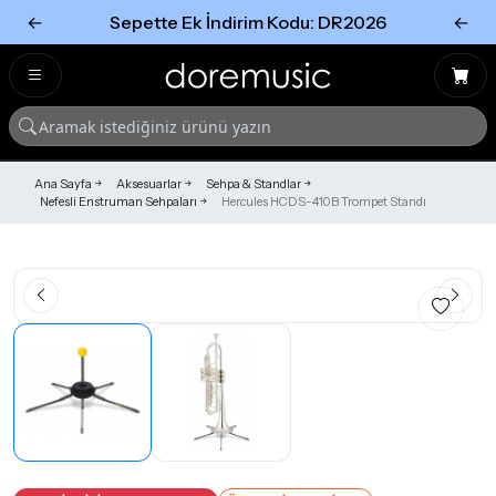
←
Sepette Ek İndirim Kodu: DR2026
←
Tümünü Gör
Tümünü gör
Ana Sayfa
Aksesuarlar
Sehpa & Standlar
Nefesli Enstruman Sehpaları
Hercules HCDS-410B Trompet Standı