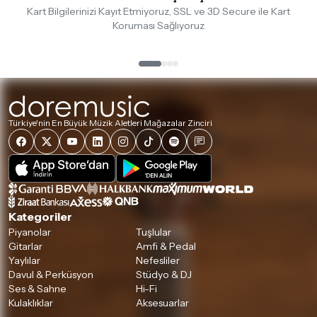
Kart Bilgilerinizi Kayıt Etmiyoruz, SSL ve 3D Secure ile Kart
Koruması Sağlıyoruz
Türkiye'nin En Büyük Müzik Aletleri Mağazalar Zinciri
Kategoriler
Piyanolar
Tuşlular
Gitarlar
Amfi & Pedal
Yaylılar
Nefesliler
Davul & Perküsyon
Stüdyo & DJ
Ses & Sahne
Hi-Fi
Kulaklıklar
Aksesuarlar