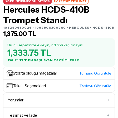
%3 EK İNDİRİM KODU: DR2026
ÜCRETSİZ TESLİMAT
Hercules HCDS-410B
Trompet Standı
108290630026 • 1082906300260 •
HERCULES
• HCDS-410B
1,375.00 TL
Ürünü sepetinize ekleyin, indirimi kaçırmayın!
1,333.75 TL
138.71 TL'DEN BAŞLAYAN TAKSITLERLE
Stokta olduğu mağazalar
Tümünü Görüntüle
Taksit Seçenekleri
Tabloyu Görüntüle
Yorumlar
Teslimat ve İade
İlk Yorumu Siz Yazın