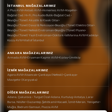
İSTANBUL MAĞAZALARIMIZ
A Plus AVM
•
Akbatı AVM
•
Akmerkez AVM
•
Ataşehir
•
Bağdat Cad. Hi-Fi, Pro Audio Butik
•
Bağdat Cad.
•
Beyoğlu (Tünel) Akustik & Klasik Gitar
•
Beyoğlu (Tünel) Davul & Perküsyon
•
Beyoğlu (Tünel) Elektro Gitar
•
Beyoğlu (Tünel) Nefesli Enstrüman
•
Beyoğlu (Tünel) Piyano
•
Beyoğlu (Tünel) Yaylı Enstrüman
•
Göktürk
•
İstMarina AVM
•
Kadıköy
•
Kozzy AVM
•
Mall of İstanbul
ANKARA MAĞAZALARIMIZ
Armada AVM
•
Eryaman Kaşmir AVM
•
Kızılay
•
Ümitköy
İZMIR MAĞAZALARIMIZ
Agora AVM
•
Alsancak
•
Çankaya (Nefesli)
•
Çankaya
•
Mavişehir (Karşıyaka)
DIĞER MAĞAZALARIMIZ
Adana, Çukurova - Turgut Özal
•
Adana, Kurtuluş
•
Antalya, Lara
•
Bursa, Nilüfer
•
Gaziantep, Şehitkamil
•
Kocaeli, İzmit
•
Mersin, Yenişehir
•
Muğla, Bodrum
•
Samsun, Piazza AVM