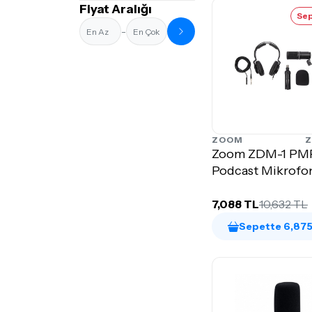
Fiyat Aralığı
Sep
-
ZOOM
Z
Zoom ZDM-1 PM
Podcast Mikrofon
7,088 TL
10,632 TL
Sepette 6,875