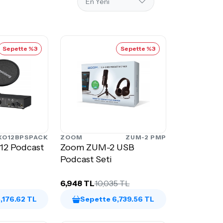
Sepette %3
Sepette %3
XO12BPSPACK
ZOOM
ZUM-2 PMP
12 Podcast
Zoom ZUM-2 USB
Podcast Seti
6,948 TL
10,035 TL
,176.62 TL
Sepette 6,739.56 TL