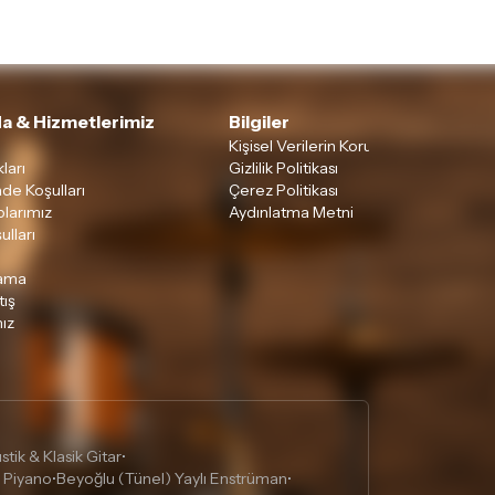
a & Hizmetlerimiz
Bilgiler
Kişisel Verilerin Korunması
ları
Gizlilik Politikası
ade Koşulları
Çerez Politikası
larımız
Aydınlatma Metni
ulları
lama
tış
ız
tik & Klasik Gitar
•
 Piyano
Beyoğlu (Tünel) Yaylı Enstrüman
•
•