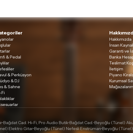
ategoriler
Hakkımızd
yanolar
Hakkımızda
şlular
İnsan Kaynak
tarlar
Garanti ve İ
mfi & Pedal
Banka Hesap
ylılar
Teslimat Koş
fesliler
İletişim
avul & Perküsyon
Piyano Kira
tüdyo & DJ
Kurumsal Sa
es & Sahne
Mağazalarım
-Fi
laklıklar
sesuarlar
ir
Bağdat Cad. Hi-Fi, Pro Audio Butik
Bağdat Cad.
Beyoğlu (Tünel) Akus
•
•
•
nel) Elektro Gitar
Beyoğlu (Tünel) Nefesli Enstrüman
Beyoğlu (Tünel)
•
•