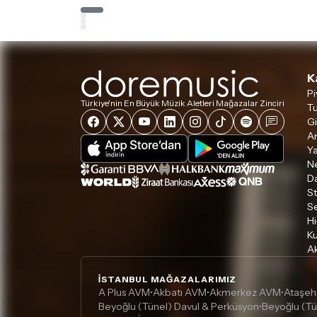
K
Pi
Türkiye'nin En Büyük Müzik Aletleri Mağazalar Zinciri
Tu
Gi
A
Ya
Ne
D
S
S
Hi
Ku
Ak
İSTANBUL MAĞAZALARIMIZ
A Plus AVM
Akbatı AVM
Akmerkez AVM
Ataşeh
•
•
•
Beyoğlu (Tünel) Davul & Perküsyon
Beyoğlu (Tü
•