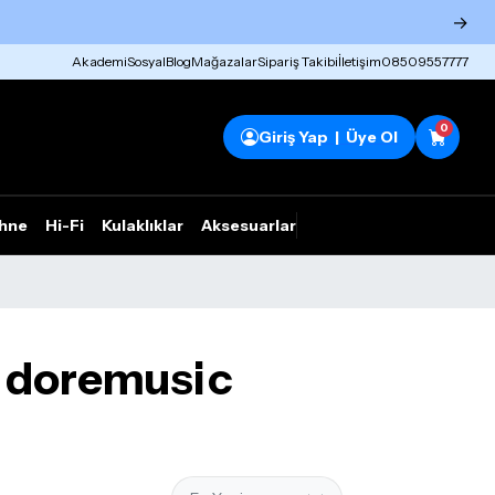
→
Akademi
Sosyal
Blog
Mağazalar
Sipariş Takibi
İletişim
08509557777
0
Giriş Yap | Üye Ol
hne
Hi-Fi
Kulaklıklar
Aksesuarlar
Rhym Outlet
 - doremusic