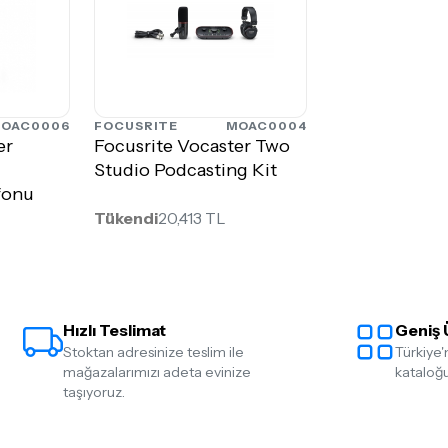
OAC0006
FOCUSRITE
MOAC0004
er
Focusrite Vocaster Two
Studio Podcasting Kit
fonu
Tükendi
20,413 TL
Hızlı Teslimat
Geniş 
Stoktan adresinize teslim ile
Türkiye'
mağazalarımızı adeta evinize
kataloğu
taşıyoruz.