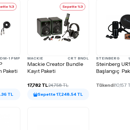
ette %3
Sepette %3
DM-1 PMP
MACKIE
CRT BNDL
STEINBERG
P
Mackie Creator Bundle
Steinberg UR
 Paketi
Kayıt Paketi
Başlangıç Pak
17,782 TL
24,758 TL
Tükendi
10,157 
.36 TL
Sepette 17,248.54 TL