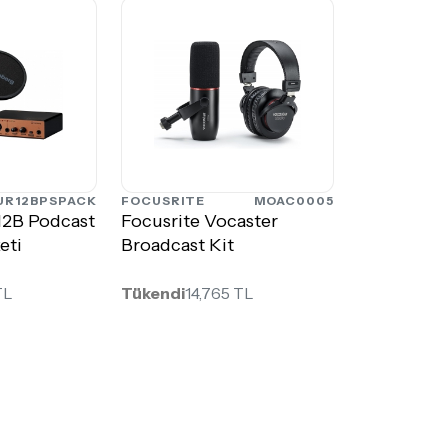
UR12BPSPACK
FOCUSRITE
MOAC0005
12B Podcast
Focusrite Vocaster
eti
Broadcast Kit
TL
Tükendi
14,765 TL