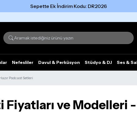
Sepette Ek İndirim Kodu: DR2026
Tümünü gör
ılar
Nefesliler
Davul & Perküsyon
Stüdyo & DJ
Ses & Sa
Hazır Podcast Setleri
i Fiyatları ve Modelleri