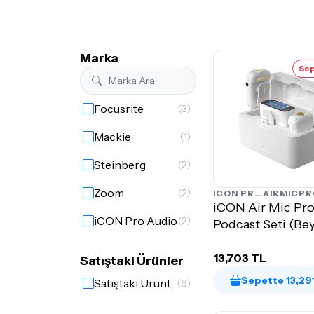
Marka
Sep
Focusrite
(3)
Mackie
(1)
Steinberg
(2)
Zoom
(2)
ICON PRO AUDIO
AIRMICPR
iCON Air Mic Pr
iCON Pro Audio
(2)
Podcast Seti (Be
13,703 TL
Satıştaki Ürünler
Sepette 13,29
Satıştaki Ürünler
(6)