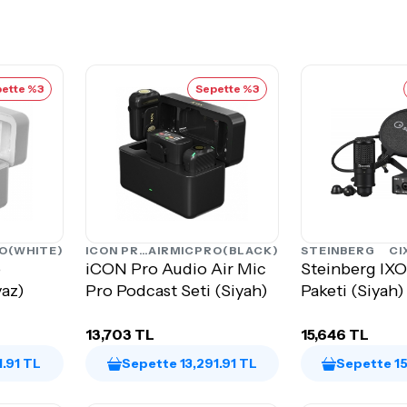
ette %3
Sepette %3
O(WHITE)
ICON PRO AUDIO
AIRMICPRO(BLACK)
STEINBERG
CI
o
iCON Pro Audio Air Mic
Steinberg IXO
yaz)
Pro Podcast Seti (Siyah)
Paketi (Siyah)
13,703 TL
15,646 TL
1.91 TL
Sepette 13,291.91 TL
Sepette 15