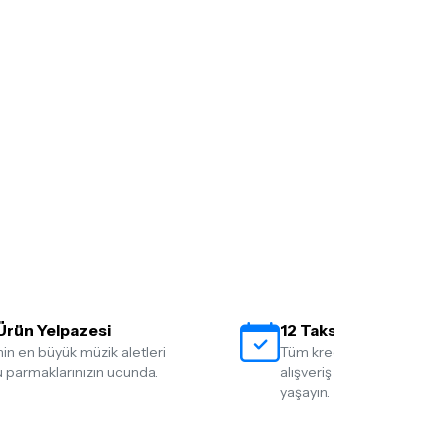
Ürün Yelpazesi
12 Taksit İmkanı
nin en büyük müzik aletleri
Tüm kredi kartlarına 12 tak
 parmaklarınızın ucunda.
alışveriş yapmanın rahatlığ
yaşayın.