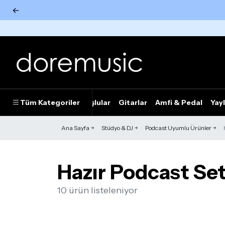
←
Tümünü Gör
Tüm Kategoriler
Piyanolar
Tuşlular
Gitarlar
Amfi & Pedal
Yayl
Ana Sayfa
Stüdyo & DJ
Podcast Uyumlu Ürünler
Hazır Podcast Set
10 ürün listeleniyor