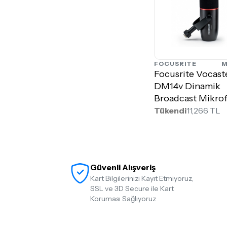
FOCUSRITE
M
Focusrite Vocast
DM14v Dinamik
Broadcast Mikro
Tükendi
11,266 TL
Güvenli Alışveriş
Kart Bilgilerinizi Kayıt Etmiyoruz,
SSL ve 3D Secure ile Kart
Koruması Sağlıyoruz