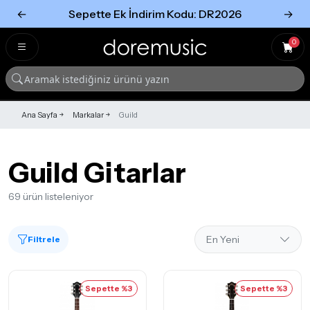
←
Sepette Ek İndirim Kodu: DR2026
→
Tümünü Gör
Tümünü gör
0
Ana Sayfa
Markalar
Guild
Guild Gitarlar
69 ürün listeleniyor
Filtrele
Sepette %3
Sepette %3