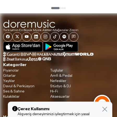
Türkiye'nin En Büyük Müzik Aletleri Mağazalar Zinciri
Kategoriler
Piyanolar
Tuşlular
Gitarlar
Amfi & Pedal
Yaylılar
Nefesliler
Davul & Perküsyon
Stüdyo & DJ
Ses & Sahne
Hi-Fi
Kulaklıklar
Aksesuarlar
Çerez Kullanımı
Alışveriş deneyiminizi iyileştirmek için yasal
Hakkımızda & Hizmetlerimiz