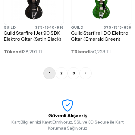
GUILD
379-1940-816
GUILD
379-1915-856
Guild Starfire I Jet 90 SBK
Guild Starfire I DC Elektro
Elektro Gitar (Satin Black)
Gitar (Emerald Green)
Tükendi
38,291 TL
Tükendi
50,223 TL
1
2
3
Güvenli Alışveriş
Kart Bilgilerinizi Kayıt Etmiyoruz, SSL ve 3D Secure ile Kart
Koruması Sağlıyoruz