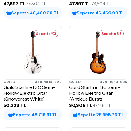
47,897 TL
74,504 TL
47,897 TL
74,504 TL
Sepette 46,460.09 TL
Sepette 46,460.09 TL
Sepette %3
Sepette %3
GUILD
379-1915-826
GUILD
379-1910-836
Guild Starfire I SC Semi-
Guild Starfire I SC Semi-
Hollow Elektro Gitar
Hollow Elektro Gitar
(Snowcrest White)
(Antique Burst)
50,223 TL
30,308 TL
47,145 TL
Sepette 48,716.31 TL
Sepette 29,398.76 TL