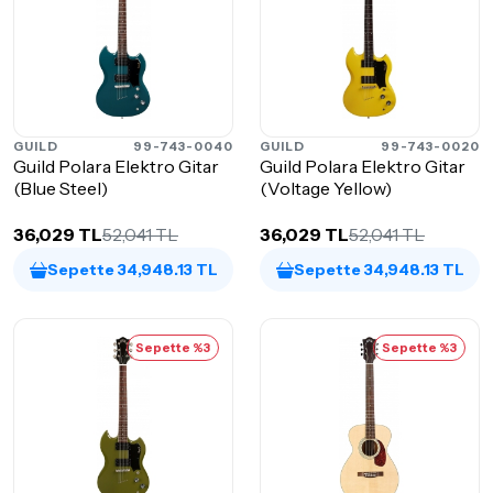
GUILD
99-743-0040
GUILD
99-743-0020
Guild Polara Elektro Gitar
Guild Polara Elektro Gitar
(Blue Steel)
(Voltage Yellow)
36,029 TL
52,041 TL
36,029 TL
52,041 TL
Sepette 34,948.13 TL
Sepette 34,948.13 TL
Sepette %3
Sepette %3