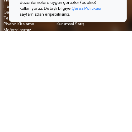
düzenlemelere uygun çerezler (cookie)
Hakkımızda
İnsan Kaynakları
kullanıyoruz. Detaylı bilgiye
Çerez Politikası
Garanti ve İade Koşulları
Banka Hesaplarımız
sayfamızdan erişebilirsiniz.
Teslimat Koşulları
İletişim
Piyano Kiralama
Kurumsal Satış
Mağazalarımız
Bilgiler
Kişisel Verilerin Korunması
Gizlilik Politikası
Çerez Politikası
Aydınlatma Metni
İSTANBUL MAĞAZALARIMIZ
A Plus AVM
•
Akbatı AVM
•
Akmerkez AVM
•
Ataşehir
•