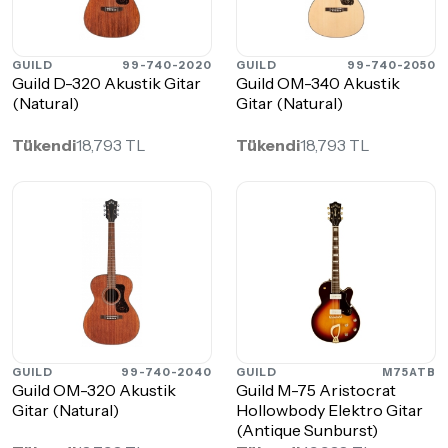
GUILD
99-740-2020
GUILD
99-740-2050
Guild D-320 Akustik Gitar
Guild OM-340 Akustik
(Natural)
Gitar (Natural)
Tükendi
18,793 TL
Tükendi
18,793 TL
GUILD
99-740-2040
GUILD
M75ATB
Guild OM-320 Akustik
Guild M-75 Aristocrat
Gitar (Natural)
Hollowbody Elektro Gitar
(Antique Sunburst)