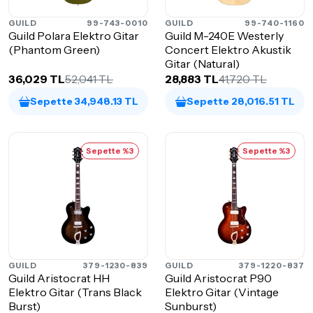
GUILD
99-743-0010
GUILD
99-740-1160
Guild Polara Elektro Gitar
Guild M-240E Westerly
(Phantom Green)
Concert Elektro Akustik
Gitar (Natural)
36,029 TL
52,041 TL
28,883 TL
41,720 TL
Sepette 34,948.13 TL
Sepette 28,016.51 TL
Sepette %3
Sepette %3
GUILD
379-1230-839
GUILD
379-1220-837
Guild Aristocrat HH
Guild Aristocrat P90
Elektro Gitar (Trans Black
Elektro Gitar (Vintage
Burst)
Sunburst)