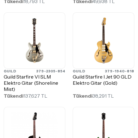
Tükendi
18,793 TL
Tükendi
49,938 TL
GUILD
379-2305-854
GUILD
379-1940-818
Guild Starfire VI SLM
Guild Starfire I Jet 90 GLD
Elektro Gitar (Shoreline
Elektro Gitar (Gold)
Mist)
Tükendi
137,627 TL
Tükendi
38,291 TL