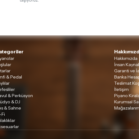
taşıyoruz.
İade ve değişim koşulları, ü
Lütfen satın almadan önce i
ettiğinizden emin olun.
Detaylar için
tıklayınız
ategoriler
Hakkımızd
yanolar
Hakkımızda
şlular
İnsan Kaynak
tarlar
Garanti ve İ
mfi & Pedal
Banka Hesap
ylılar
Teslimat Koş
fesliler
İletişim
avul & Perküsyon
Piyano Kira
tüdyo & DJ
Kurumsal Sa
es & Sahne
Mağazalarım
-Fi
laklıklar
sesuarlar