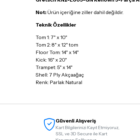
Not:
Ürün içeriğine ziller dahil değildir.
Teknik Özellikler
Tom 1: 7" x 10"
Tom 2: 8" x 12" tom
Floor Tom: 14" x 14"
Kick: 16" x 20"
Trampet: 5" x 14"
Shell: 7 Ply Akçaağaç
Renk: Parlak Natural
Güvenli Alışveriş
Kart Bilgilerinizi Kayıt Etmiyoruz,
SSL ve 3D Secure ile Kart