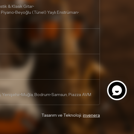
tik & Klasik Gitar
•
 Piyano
Beyoğlu (Tünel) Yaylı Enstrüman
•
•
, Yenişehir
Muğla, Bodrum
Samsun, Piazza AVM
•
•
Tasarım ve Teknoloji:
invenera