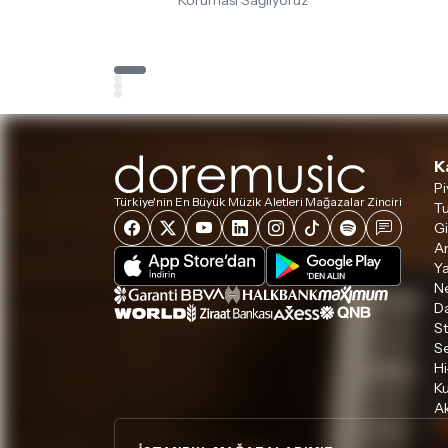
Koruması Sağlıyoruz
K
Pi
Türkiye'nin En Büyük Müzik Aletleri Mağazalar Zinciri
Tu
Gi
A
Ya
Ne
D
S
S
Hi
Ku
Ak