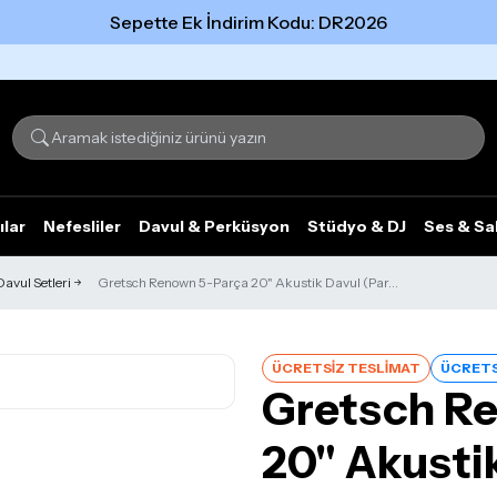
Sepette Ek İndirim Kodu: DR2026
Tümünü gör
ılar
Nefesliler
Davul & Perküsyon
Stüdyo & DJ
Ses & Sa
Davul Setleri
Gretsch Renown 5-Parça 20" Akustik Davul (Par...
ÜCRETSİZ TESLİMAT
ÜCRETS
Gretsch R
20" Akusti