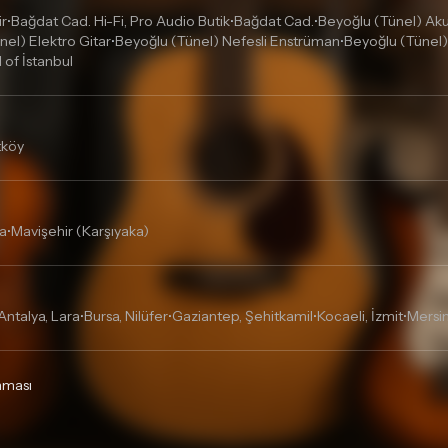
ir
Bağdat Cad. Hi-Fi, Pro Audio Butik
Bağdat Cad.
Beyoğlu (Tünel) Akus
•
•
•
nel) Elektro Gitar
Beyoğlu (Tünel) Nefesli Enstrüman
Beyoğlu (Tünel)
•
•
l of İstanbul
tköy
a
Mavişehir (Karşıyaka)
•
Antalya, Lara
Bursa, Nilüfer
Gaziantep, Şehitkamil
Kocaeli, İzmit
Mersin
•
•
•
•
unması