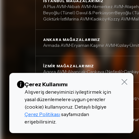
İSTANBUL MAĞAZALARIMIZ
A Plus AVM
Akbatı AVM
Akmerkez AVM
Ataşeh
•
•
•
Beyoğlu (Tünel) Davul & Perküsyon
Beyoğlu (Tü
•
Göktürk
İstMarina AVM
Kadıköy
Kozzy AVM
Mal
•
•
•
•
ANKARA MAĞAZALARIMIZ
Armada AVM
Eryaman Kaşmir AVM
Kızılay
Ümi
•
•
•
İZMIR MAĞAZALARIMIZ
Agora AVM
Alsancak
Çankaya (Nefesli)
Çankay
•
•
•
Çerez Kullanımı
Alışveriş deneyiminizi iyileştirmek için
DIĞER MAĞAZALARIMIZ
Adana, Çukurova - Turgut Özal
Adana, Kurtuluş
•
•
yasal düzenlemelere uygun çerezler
(cookie) kullanıyoruz. Detaylı bilgiye
Çerez Politikası
sayfamızdan
Gizlilik Politikası
Çerez Politikası
Kişisel Verilerin Kor
erişebilirsiniz.