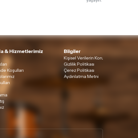
yaşayın.
rün kategorilerine göre farklılık gösterebilir.
lgili ürünün iade/değişim şartlarını kontrol
a & Hizmetlerimiz
Bilgiler
Kişisel Verilerin Korunması
ları
Gizlilik Politikası
ade Koşulları
Çerez Politikası
larımız
Aydınlatma Metni
ulları
lama
tış
ız