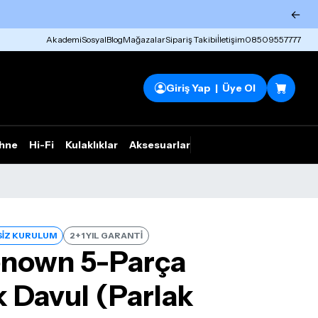
←
Akademi
Sosyal
Blog
Mağazalar
Sipariş Takibi
İletişim
08509557777
Giriş Yap | Üye Ol
hne
Hi-Fi
Kulaklıklar
Aksesuarlar
Rhym Outlet
İZ KURULUM
2+1 YIL GARANTİ
enown 5-Parça
k Davul (Parlak