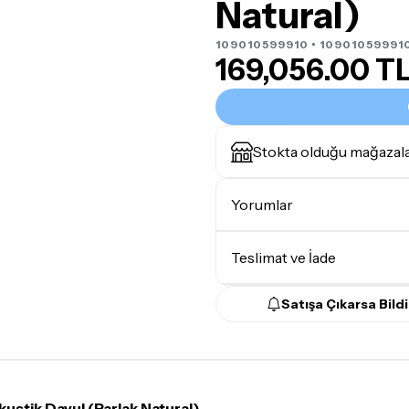
Natural)
109010599910 • 10901059991
169,056.00 T
Stokta olduğu mağazal
Yorumlar
Teslimat ve İade
Satışa Çıkarsa Bildi
Teslimat Koşulları
Tüm siparişleriniz
1-3 iş g
Yoğunluk nedeniyle yaşana
maksimum
5 iş günü
gibi b
tik Davul (Parlak Natural)