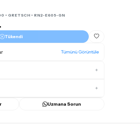
00 •
GRETSCH
• RN2-E605-GN
L
Tükendi
ar
Tümünü Görüntüle
İlk Yorumu Siz Yazın
r
Uzmana Sorun
ünü
içerisinde kargoya teslim edilir.
bilecek gecikmelerde, kargo süreci
ir süreyi aşmayacaktır. Bayram ve tatil