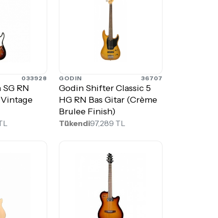
033928
GODIN
36707
n SG RN
Godin Shifter Classic 5
 (Vintage
HG RN Bas Gitar (Crème
Brulee Finish)
 TL
Tükendi
97,289 TL