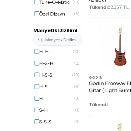
Tune-O-Matic
(14)
Tükendi
88,357 TL
Özel Dizayn
(8)
Manyetik Dizilimi
H-H
(13)
H-S-H
(2)
H-S-S
(23)
GODIN
Godin Freeway E
H-S
(4)
Gitar (Light Burs
H
(3)
Tükendi
S-H
(1)
S-S-S
(5)