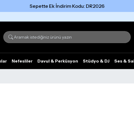
Sepette Ek İndirim Kodu: DR2026
Tümünü gör
ılar
Nefesliler
Davul & Perküsyon
Stüdyo & DJ
Ses & Sa