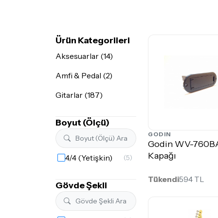
Ürün Kategorileri
Aksesuarlar (14)
Amfi & Pedal (2)
Gitarlar (187)
Boyut (Ölçü)
GODIN
Godin WV-760BA
Kapağı
4/4 (Yetişkin)
(5)
Tükendi
594 TL
Gövde Şekli