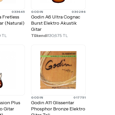
033645
GODIN
030286
 Fretless
Godin A6 Ultra Cognac
ar (Natural)
Burst Elektro Akustik
Gitar
9 TL
Tükendi
130,675 TL
GODIN
017751
sion Plus
Godin A11 Glissentar
o Gitar
Phosphor Bronze Elektro
t)
Gitar Teli