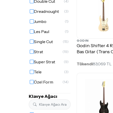
Double Cut
(4)
Dreadnought
(3)
Jumbo
(1)
Les Paul
(1)
GODIN
Single Cut
(15)
Godin Shifter 4
Bas Gitar (Trans
Strat
(19)
Super Strat
(9)
Tükendi
83,069 TL
Tele
(3)
Özel Form
(14)
Klavye Ağacı