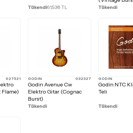
Tükendi
61,538 TL
Tükendi
027521
GODIN
032327
GODIN
lektro
Godin Avenue Cw
Godin NTC Kla
t Flame)
Elektro Gitar (Cognac
Teli
Burst)
Tükendi
Tükendi