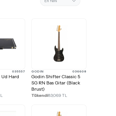
035557
GODIN
036608
 Ud Hard
Godin Shifter Classic 5
SG RN Bas Gitar (Black
Brust)
TL
Tükendi
83,069 TL