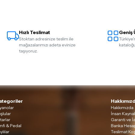
Hızlı Teslimat
Geniş 
Stoktan adresinize teslim ile
Türkiye'
mağazalarımızı adeta evinize
kataloğu
taşıyoruz.
ategoriler
Hakkımızd
yanolar
Hakkımızda
şlular
İnsan Kaynak
tarlar
Garanti ve İ
mfi & Pedal
Banka Hesap
ylılar
Teslimat Koş