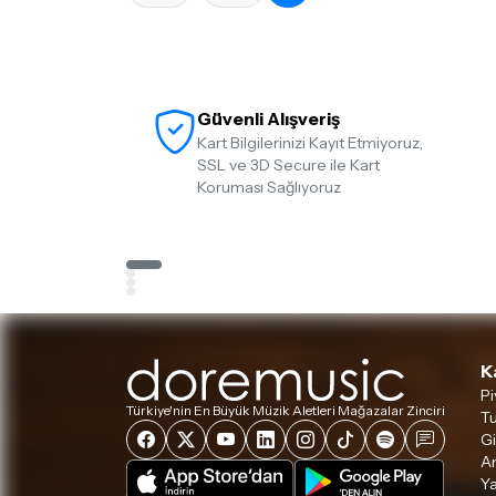
Güvenli Alışveriş
Kart Bilgilerinizi Kayıt Etmiyoruz,
SSL ve 3D Secure ile Kart
Koruması Sağlıyoruz
K
Pi
Türkiye'nin En Büyük Müzik Aletleri Mağazalar Zinciri
Tu
Gi
A
Ya