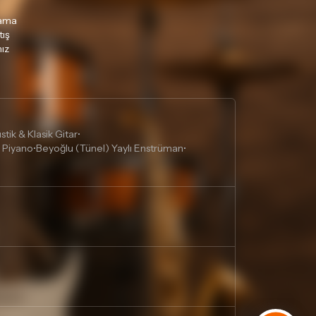
lama
tış
ız
tik & Klasik Gitar
•
 Piyano
Beyoğlu (Tünel) Yaylı Enstrüman
•
•