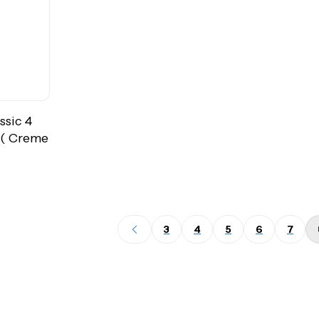
ssic 4
 ( Creme
3
4
5
6
7