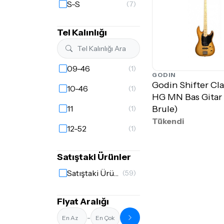
S-S
(7)
Tel Kalınlığı
09-46
(1)
GODIN
Godin Shifter Cla
10-46
(1)
HG MN Bas Gitar
Brule)
11
(1)
Tükendi
12-52
(1)
Satıştaki Ürünler
Satıştaki Ürünler
(59)
Fiyat Aralığı
-