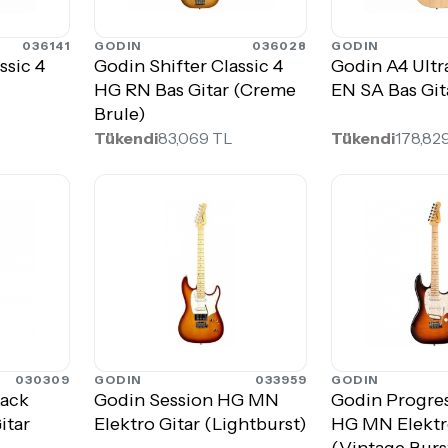
036141
GODIN
036028
GODIN
ssic 4
Godin Shifter Classic 4
Godin A4 Ultra
HG RN Bas Gitar (Creme
EN SA Bas Git
Brule)
Tükendi
83,069 TL
Tükendi
178,82
030309
GODIN
033959
GODIN
lack
Godin Session HG MN
Godin Progres
itar
Elektro Gitar (Lightburst)
HG MN Elektr
(Vintage Burs