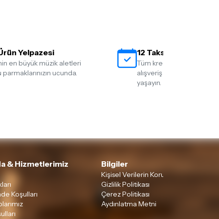
Ürün Yelpazesi
12 Taksit İmkanı
nin en büyük müzik aletleri
Tüm kredi kartlarına 12 tak
 parmaklarınızın ucunda.
alışveriş yapmanın rahatlığ
yaşayın.
a & Hizmetlerimiz
Bilgiler
Kişisel Verilerin Korunması
ları
Gizlilik Politikası
ade Koşulları
Çerez Politikası
larımız
Aydınlatma Metni
ulları