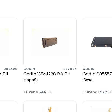
309429
GODIN
337095
GODIN
 Pil
Godin WV-1220 BA Pil
Godin 035557
Kapağı
Case
Tükendi
244 TL
Tükendi
8,629 