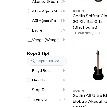
Abanoz (Ebony)
(3)
Akça Ağaç (Maple)
(21)
GODIN
Godin Shifter Cla
Gül Ağacı (Rosewood)
(31)
SG RN Bas Gitar
(Blackburst)
Laurel
(2)
Tükendi
83,069 TL
Venge (Wenge)
(1)
Köprü Tipi
Floyd Rose
(1)
Hard Tail
(9)
Stop Tail
(1)
GODIN
Godin A6 Ultra B
Tremolo
(24)
Elektro Akustik G
(Black)