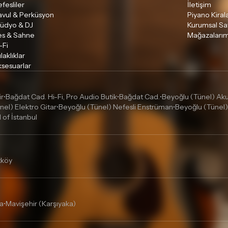
fesliler
İletişim
avul & Perküsyon
Piyano Kira
tüdyo & DJ
Kurumsal Sa
es & Sahne
Mağazalarım
-Fi
laklıklar
sesuarlar
ir
Bağdat Cad. Hi-Fi, Pro Audio Butik
Bağdat Cad.
Beyoğlu (Tünel) Akus
•
•
•
nel) Elektro Gitar
Beyoğlu (Tünel) Nefesli Enstrüman
Beyoğlu (Tünel)
•
•
l of İstanbul
tköy
a
Mavişehir (Karşıyaka)
•