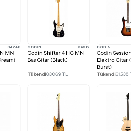
34246
GODIN
34512
GODIN
 RN MN
Godin Shifter 4 HG MN
Godin Sessio
 Cream)
Bas Gitar (Black)
Elektro Gitar
Burst)
Tükendi
83,069 TL
Tükendi
61,538