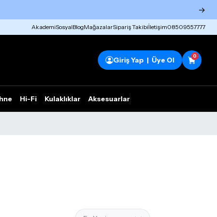
→
Akademi
Sosyal
Blog
Mağazalar
Sipariş Takibi
İletişim
08509557777
0
Giriş Yap | Üye Ol
hne
Hi-Fi
Kulaklıklar
Aksesuarlar
Rhym Outlet