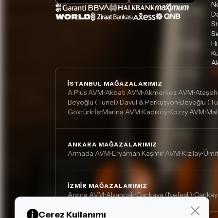
Ne
D
S
S
Hi
Ku
Ak
İSTANBUL MAĞAZALARIMIZ
A Plus AVM
Akbatı AVM
Akmerkez AVM
Ataşeh
•
•
•
Beyoğlu (Tünel) Davul & Perküsyon
Beyoğlu (Tü
•
Göktürk
İstMarina AVM
Kadıköy
Kozzy AVM
Mal
•
•
•
•
ANKARA MAĞAZALARIMIZ
Armada AVM
Eryaman Kaşmir AVM
Kızılay
Ümi
•
•
•
İZMIR MAĞAZALARIMIZ
Agora AVM
Alsancak
Çankaya (Nefesli)
Çankay
•
•
•
Çerez Kullanımı