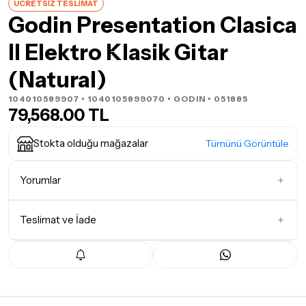
ÜCRETSİZ TESLİMAT
Godin Presentation Clasica
II Elektro Klasik Gitar
(Natural)
104010589907 • 1040105899070 •
GODIN
• 051885
79,568.00 TL
Stokta olduğu mağazalar
Tümünü Görüntüle
Yorumlar
Teslimat ve İade
İlk Yorumu Siz Yazın
Teslimat Koşulları
Tüm siparişleriniz
1-3 iş günü
içerisinde kargoya teslim edilir.
Yoğunluk nedeniyle yaşanabilecek gecikmelerde, kargo süreci