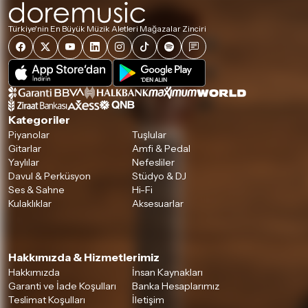
Türkiye'nin En Büyük Müzik Aletleri Mağazalar Zinciri
Kategoriler
Piyanolar
Tuşlular
Gitarlar
Amfi & Pedal
Yaylılar
Nefesliler
Davul & Perküsyon
Stüdyo & DJ
Ses & Sahne
Hi-Fi
Kulaklıklar
Aksesuarlar
Hakkımızda & Hizmetlerimiz
Hakkımızda
İnsan Kaynakları
Garanti ve İade Koşulları
Banka Hesaplarımız
Teslimat Koşulları
İletişim