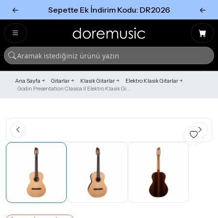
←
Sepette Ek İndirim Kodu: DR2026
←
Tümünü Gör
Tümünü gör
Ana Sayfa
Gitarlar
Klasik Gitarlar
Elektro Klasik Gitarlar
Godin Presentation Clasica II Elektro Klasik Gi...