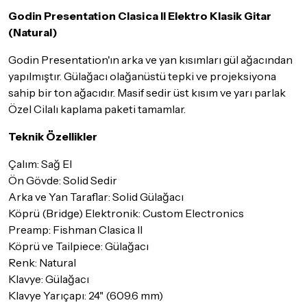
maksimum
5 iş günü
gibi bir süreyi aşmayacaktır. Bayram ve
tatil günlerinde teslimat yapılamamaktadır.
Godin Presentation Clasica II Elektro Klasik Gitar
(Natural)
Seçtiğiniz ürünlerin tamamı
doremusic Sevkiyat Ekibi
ya da
Aras Kargo
garantisi ile adresinize teslim edilecektir.
Godin Presentation'ın arka ve yan kısımları gül ağacından
yapılmıştır. Gülağacı olağanüstü tepki ve projeksiyona
Detaylar için
tıklayınız
sahip bir ton ağacıdır. Masif sedir üst kısım ve yarı parlak
İade Koşulları
Özel Cilalı kaplama paketi tamamlar.
Sitemiz üzerinden satın almış olduğunuz ürünleri, teslimat
tarihinden itibaren
14 Gün
içerisinde iade edebilir ya da
Teknik Özellikler
değiştirebilirsiniz.
Çalım: Sağ El
İadesi ve değişimi mümkün olmayan ürünler için
tıklayınız
.
Ön Gövde: Solid Sedir
Arka ve Yan Taraflar: Solid Gülağacı
İade ve değişimi talep edilecek ürünün ticari vasfını yitirmemiş
olması, ambalajının korunmuş, aksesuar ve tüm ürün içeriğinin
Köprü (Bridge) Elektronik: Custom Electronics
eksiksiz olması gerekmektedir. Satın almış olduğunuz ürünü
Preamp: Fishman Clasica II
göndermeden önce mutlaka
Destek
ekibimiz ile iletişime
Köprü ve Tailpiece: Gülağacı
geçerek bilgi veriniz.
Renk: Natural
İade ve değişim koşulları, ürün kategorilerine göre farklılık
Klavye: Gülağacı
gösterebilir. Lütfen satın almadan önce ilgili ürünün
Klavye Yarıçapı: 24" (609.6 mm)
iade/değişim şartlarını kontrol ettiğinizden emin olun.