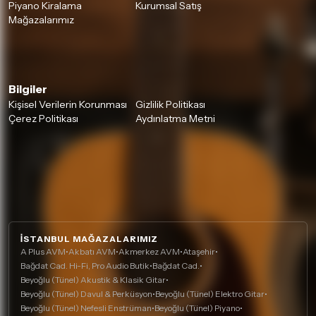
Piyano Kiralama
Kurumsal Satış
Mağazalarımız
Bilgiler
Kişisel Verilerin Korunması
Gizlilik Politikası
Çerez Politikası
Aydınlatma Metni
İSTANBUL MAĞAZALARIMIZ
A Plus AVM
•
Akbatı AVM
•
Akmerkez AVM
•
Ataşehir
•
Bağdat Cad. Hi-Fi, Pro Audio Butik
•
Bağdat Cad.
•
Beyoğlu (Tünel) Akustik & Klasik Gitar
•
Beyoğlu (Tünel) Davul & Perküsyon
•
Beyoğlu (Tünel) Elektro Gitar
•
Beyoğlu (Tünel) Nefesli Enstrüman
•
Beyoğlu (Tünel) Piyano
•