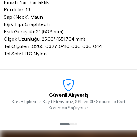
Finish: Yarı Parlaklık
Perdeler: 19
Detaylar için
tıklayınız
Sap (Neck): Maun
Eşik Tipi: Graphtech
Eşik Genişliği: 2" (50.8 mm)
Ölçek Uzunluğu: 25.66" (651.764 mm)
Tel Ölçüleri: .0285 .0327 .0410 .030 .036 .044
Tel Seti: HTC Nylon
Güvenli Alışveriş
Kart Bilgilerinizi Kayıt Etmiyoruz, SSL ve 3D Secure ile Kart
Koruması Sağlıyoruz