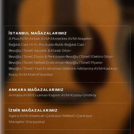
İSTANBUL MAĞAZALARIMIZ
A Plus AVM
•
Akbatı AVM
•
Akmerkez AVM
•
Ataşehir
•
Bağdat Cad. Hi-Fi, Pro Audio Butik
•
Bağdat Cad.
•
Beyoğlu (Tünel) Akustik & Klasik Gitar
•
Beyoğlu (Tünel) Davul & Perküsyon
•
Beyoğlu (Tünel) Elektro Gitar
•
Beyoğlu (Tünel) Nefesli Enstrüman
•
Beyoğlu (Tünel) Piyano
•
Beyoğlu (Tünel) Yaylı Enstrüman
•
Göktürk
•
İstMarina AVM
•
Kadıköy
•
Kozzy AVM
•
Mall of İstanbul
ANKARA MAĞAZALARIMIZ
Armada AVM
•
Eryaman Kaşmir AVM
•
Kızılay
•
Ümitköy
İZMIR MAĞAZALARIMIZ
Agora AVM
•
Alsancak
•
Çankaya (Nefesli)
•
Çankaya
•
Mavişehir (Karşıyaka)