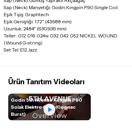
Sap (Neck): Gümüş Yapraklı Akçaağaç
İade ve değişim koşulları, ürün kategorilerine göre farklılık
Sap (Neck) Manyetiği: Godin Kingpin P90 Single Coil
gösterebilir. Lütfen satın almadan önce ilgili ürünün
Eşik Tipş: Graphtech
iade/değişim şartlarını kontrol ettiğinizden emin olun.
Eşik Genişliği: 1.72" (43.688 mm)
Detaylar için
tıklayınız
Uzunluk: 24.84" (630.936 mm)
Teller: .012 .016 .024w .032 .042 .052 NICKEL WOUND
(Wound G-string)
Set Tel: E12 Jazz
Ürün Tanıtım Videoları
Godin 5th Avenue Kingpin P90
Solak Elektro Gitar (Cognac
Burst)