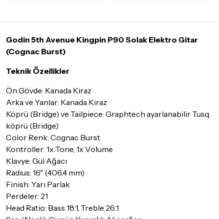
Tüm siparişleriniz
1-3 iş günü
içerisinde kargoya teslim edilir.
Yoğunluk nedeniyle yaşanabilecek gecikmelerde, kargo süreci
maksimum
5 iş günü
gibi bir süreyi aşmayacaktır. Bayram ve
tatil günlerinde teslimat yapılamamaktadır.
Godin 5th Avenue Kingpin P90 Solak Elektro Gitar
(Cognac Burst)
Seçtiğiniz ürünlerin tamamı
doremusic Sevkiyat Ekibi
ya da
Aras Kargo
garantisi ile adresinize teslim edilecektir.
Teknik Özellikler
Detaylar için
tıklayınız
Ön Gövde: Kanada Kiraz
Arka ve Yanlar: Kanada Kiraz
İade Koşulları
Köprü (Bridge) ve Tailpiece: Graphtech ayarlanabilir Tusq
Sitemiz üzerinden satın almış olduğunuz ürünleri, teslimat
tarihinden itibaren
14 Gün
içerisinde iade edebilir ya da
köprü (Bridge)
değiştirebilirsiniz.
Color Renk: Cognac Burst
Kontroller: 1x Tone, 1x Volume
İadesi ve değişimi mümkün olmayan ürünler için
tıklayınız
.
Klavye: Gül Ağacı
İade ve değişimi talep edilecek ürünün ticari vasfını yitirmemiş
Radius: 16" (406.4 mm)
olması, ambalajının korunmuş, aksesuar ve tüm ürün içeriğinin
Finish: Yarı Parlak
eksiksiz olması gerekmektedir. Satın almış olduğunuz ürünü
Perdeler: 21
göndermeden önce mutlaka
Destek
ekibimiz ile iletişime
Head Ratio: Bass 18:1, Treble 26:1
geçerek bilgi veriniz.