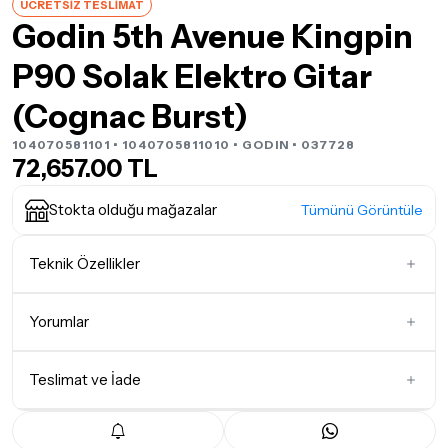
ÜCRETSİZ TESLİMAT
Godin 5th Avenue Kingpin
P90 Solak Elektro Gitar
(Cognac Burst)
104070581101 • 1040705811010 •
GODIN
• 037728
72,657.00 TL
Stokta olduğu mağazalar
Tümünü Görüntüle
Teknik Özellikler
Gövde Şekli
Özel Form
Yorumlar
Manyetik Dizilimi
H
Klavye Ağacı
Gül Ağacı (Rosewood)
Teslimat ve İade
İlk Yorumu Siz Yazın
Köprü Tipi
Özel Dizayn
Teslimat Koşulları