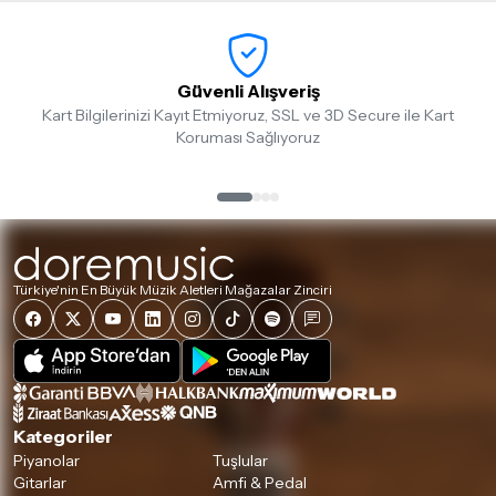
Güvenli Alışveriş
Kart Bilgilerinizi Kayıt Etmiyoruz, SSL ve 3D Secure ile Kart
Koruması Sağlıyoruz
Türkiye'nin En Büyük Müzik Aletleri Mağazalar Zinciri
Kategoriler
Piyanolar
Tuşlular
Gitarlar
Amfi & Pedal