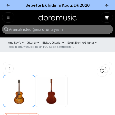
←
Sepette Ek İndirim Kodu: DR2026
←
Tümünü Gör
Tümünü gör
Ana Sayfa
Gitarlar
Elektro Gitarlar
Solak Elektro Gitarlar
Godin 5th Avenue Kingpin P90 Solak Elektro Gita...