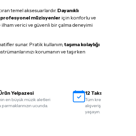
tıran temel aksesuarlardır.
Dayanıklı
e
profesyonel müzisyenler
için konforlu ve
e ilham verici ve güvenli bir çalma deneyimi
atifler sunar. Pratik kullanım,
taşıma kolaylığı
 enstrümanlarınızı korumanın ve taşırken
Ürün Yelpazesi
12 Taksit İmkanı
nin en büyük müzik aletleri
Tüm kredi kartlarına 12 tak
 parmaklarınızın ucunda.
alışveriş yapmanın rahatlığ
yaşayın.