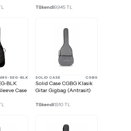
TL
Tükendi
9,945 TL
M80-SEG-BLK
SOLID CASE
CGBG
EG-BLK
Solid Case CGBG Klasik
 Sleeve Case
Gitar Gigbag (Antrasit)
TL
Tükendi
1,510 TL