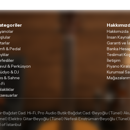
ategoriler
Hakkımızd
yanolar
Hakkımızda
şlular
İnsan Kaynak
tarlar
Garanti ve İ
mfi & Pedal
Banka Hesap
ylılar
Teslimat Koş
fesliler
İletişim
avul & Perküsyon
Piyano Kira
tüdyo & DJ
Kurumsal Sa
es & Sahne
Mağazalarım
-Fi
laklıklar
sesuarlar
ir
Bağdat Cad. Hi-Fi, Pro Audio Butik
Bağdat Cad.
Beyoğlu (Tünel) Akus
•
•
•
nel) Elektro Gitar
Beyoğlu (Tünel) Nefesli Enstrüman
Beyoğlu (Tünel)
•
•
l of İstanbul