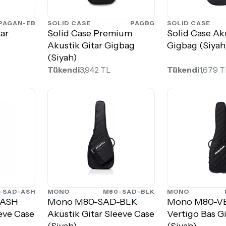
PAGAN-EB
SOLID CASE
PAGBG
SOLID CASE
tar
Solid Case Premium
Solid Case Aku
Akustik Gitar Gigbag
Gigbag (Siyah
(Siyah)
Tükendi
3,942 TL
Tükendi
1,679 
-SAD-ASH
MONO
M80-SAD-BLK
MONO
-ASH
Mono M80-SAD-BLK
Mono M80-V
eeve Case
Akustik Gitar Sleeve Case
Vertigo Bas G
(Siyah)
(Siyah)