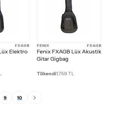
FXAGB
FENIX
FXAGB
Lüx Elektro
Fenix FXAGB Lüx Akustik
Gitar Gigbag
L
Tükendi
1,759 TL
9
10