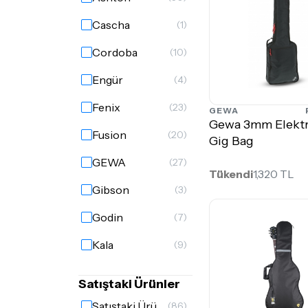
Cascha
(1)
Cordoba
(10)
Engür
(4)
Fenix
(23)
GEWA
Gewa 3mm Elektr
Fusion
(20)
Gig Bag
GEWA
(27)
Tükendi
1,320 TL
Gibson
(3)
Godin
(7)
Kala
(9)
Levy's Leather
(2)
Satıştaki Ürünler
Mono
(44)
Satıştaki Ürünler
(86)