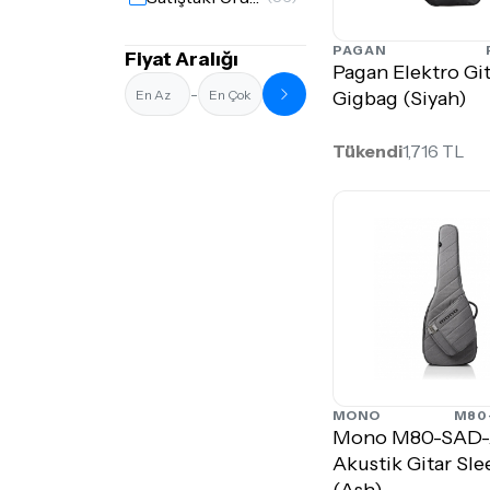
Pagan
(5)
PAGAN
Fiyat Aralığı
Pagan Elektro Gi
Perris Leathers
(14)
-
Gigbag (Siyah)
Real Misson
(2)
Tükendi
1,716 TL
Reunion Blues
(11)
Schecter
(6)
Solid Case
(14)
Stentor
(1)
Taylor
(3)
doremusic
(7)
MONO
M80
Mono M80-SAD
Akustik Gitar Sl
(Ash)