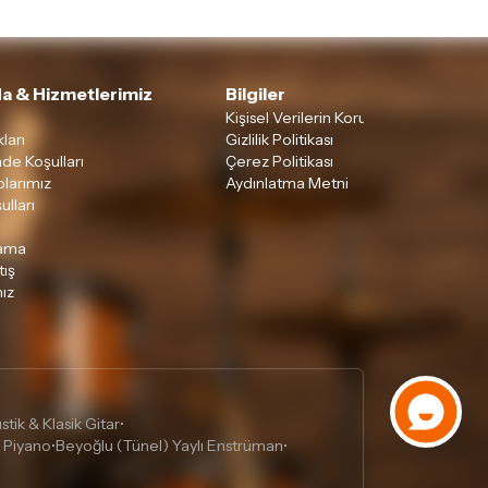
a & Hizmetlerimiz
Bilgiler
Kişisel Verilerin Korunması
ları
Gizlilik Politikası
ade Koşulları
Çerez Politikası
larımız
Aydınlatma Metni
ulları
lama
tış
ız
tik & Klasik Gitar
•
 Piyano
Beyoğlu (Tünel) Yaylı Enstrüman
•
•