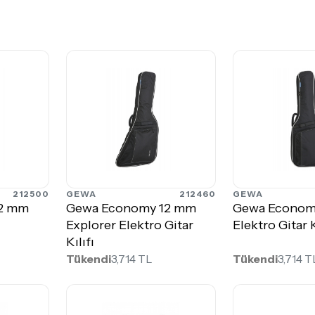
212500
GEWA
212460
GEWA
2 mm
Gewa Economy 12 mm
Gewa Econom
Explorer Elektro Gitar
Elektro Gitar K
Kılıfı
Tükendi
3,714 TL
Tükendi
3,714 T