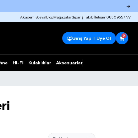
→
Akademi
Sosyal
Blog
Mağazalar
Sipariş Takibi
İletişim
08509557777
0
Giriş Yap | Üye Ol
hne
Hi-Fi
Kulaklıklar
Aksesuarlar
Rhym Outlet
ri