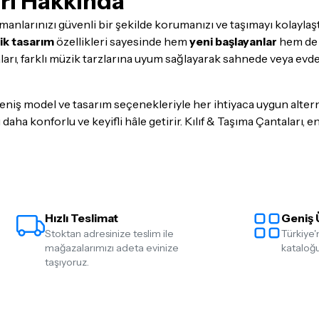
arı Hakkında
ümanlarınızı güvenli bir şekilde korumanızı ve taşımayı kolaylaş
k tasarım
özellikleri sayesinde hem
yeni başlayanlar
hem d
aları, farklı müzik tarzlarına uyum sağlayarak sahnede veya evd
geniş model ve tasarım seçenekleriyle her ihtiyaca uygun altern
aha konforlu ve keyifli hâle getirir. Kılıf & Taşıma Çantaları,
Hızlı Teslimat
Geniş 
Stoktan adresinize teslim ile
Türkiye'
mağazalarımızı adeta evinize
kataloğu
taşıyoruz.