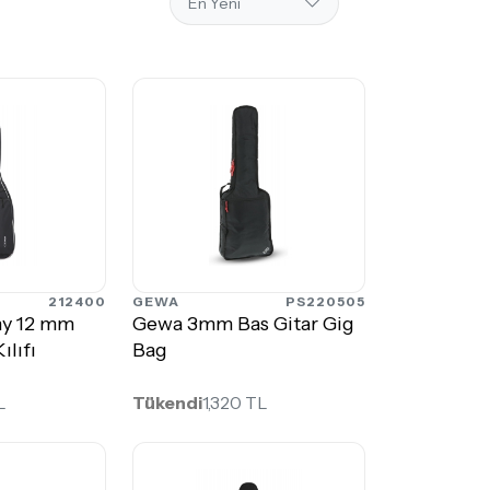
212400
GEWA
PS220505
y 12 mm
Gewa 3mm Bas Gitar Gig
ılıfı
Bag
L
Tükendi
1,320 TL