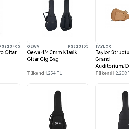
PS220405
GEWA
PS220105
TAYLOR
o Gitar
Gewa 4/4 3mm Klasik
Taylor Structu
Gitar Gig Bag
Grand
Auditorium/
Gig Bag
Tükendi
1,254 TL
Tükendi
12,298