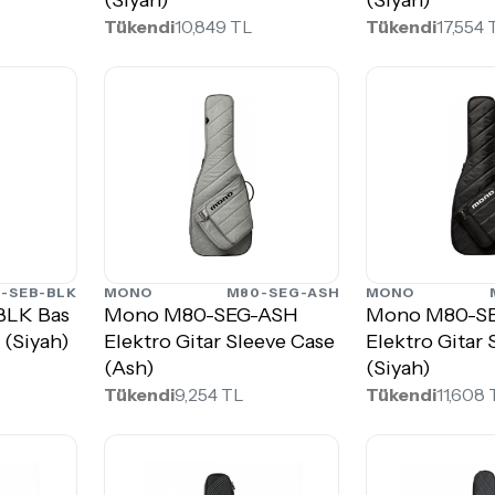
Tükendi
10,849 TL
Tükendi
17,554 
-SEB-BLK
MONO
M80-SEG-ASH
MONO
BLK Bas
Mono M80-SEG-ASH
Mono M80-S
 (Siyah)
Elektro Gitar Sleeve Case
Elektro Gitar
(Ash)
(Siyah)
Tükendi
9,254 TL
Tükendi
11,608 