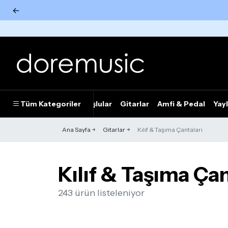
←
Tümünü Gör
Tüm Kategoriler
Piyanolar
Tuşlular
Gitarlar
Amfi & Pedal
Yayl
Ana Sayfa
Gitarlar
Kılıf & Taşıma Çantaları
Kılıf & Taşıma Çan
243 ürün listeleniyor