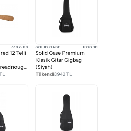
5102-60
SOLID CASE
PCGBB
red 12 Telli
Solid Case Premium
Klasik Gitar Gigbag
Dreadnought
(Siyah)
 TL
Tükendi
3,942 TL