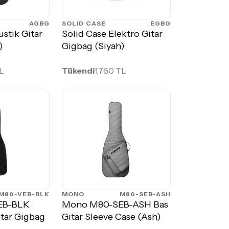
AGBG
SOLID CASE
EGBG
stik Gitar
Solid Case Elektro Gitar
)
Gigbag (Siyah)
TL
Tükendi
1,760 TL
M80-VEB-BLK
MONO
M80-SEB-ASH
EB-BLK
Mono M80-SEB-ASH Bas
itar Gigbag
Gitar Sleeve Case (Ash)