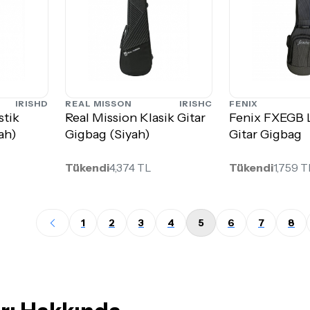
IRISHD
REAL MISSON
IRISHC
FENIX
stik
Real Mission Klasik Gitar
Fenix FXEGB 
ah)
Gigbag (Siyah)
Gitar Gigbag
Tükendi
4,374 TL
Tükendi
1,759 T
1
2
3
4
5
6
7
8