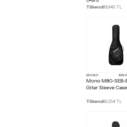
Tükendi
9,945 TL
MONO
M80
Mono M80-SEB-
Gitar Sleeve Case
Tükendi
9,254 TL