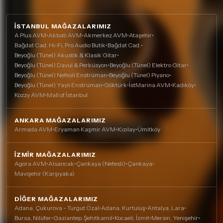
İSTANBUL MAĞAZALARIMIZ
A Plus AVM
•
Akbatı AVM
•
Akmerkez AVM
•
Ataşehir
•
Bağdat Cad. Hi-Fi, Pro Audio Butik
•
Bağdat Cad.
•
Beyoğlu (Tünel) Akustik & Klasik Gitar
•
Beyoğlu (Tünel) Davul & Perküsyon
•
Beyoğlu (Tünel) Elektro Gitar
•
Beyoğlu (Tünel) Nefesli Enstrüman
•
Beyoğlu (Tünel) Piyano
•
Beyoğlu (Tünel) Yaylı Enstrüman
•
Göktürk
•
İstMarina AVM
•
Kadıköy
•
Kozzy AVM
•
Mall of İstanbul
ANKARA MAĞAZALARIMIZ
Armada AVM
•
Eryaman Kaşmir AVM
•
Kızılay
•
Ümitköy
İZMIR MAĞAZALARIMIZ
Agora AVM
•
Alsancak
•
Çankaya (Nefesli)
•
Çankaya
•
Mavişehir (Karşıyaka)
DIĞER MAĞAZALARIMIZ
Adana, Çukurova - Turgut Özal
•
Adana, Kurtuluş
•
Antalya, Lara
•
Bursa, Nilüfer
•
Gaziantep, Şehitkamil
•
Kocaeli, İzmit
•
Mersin, Yenişehir
•