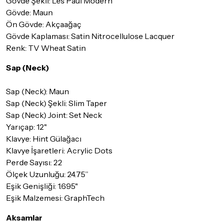
Gövde Şekli: Les Paul Modern
Gövde: Maun
Ön Gövde: Akçaağaç
Gövde Kaplaması: Satin Nitrocellulose Lacquer
Renk: TV Wheat Satin
Sap (Neck)
Sap (Neck): Maun
Sap (Neck) Şekli: Slim Taper
Sap (Neck) Joint: Set Neck
Yarıçap: 12"
Klavye: Hint Gülağacı
Klavye İşaretleri: Acrylic Dots
Perde Sayısı: 22
Ölçek Uzunluğu: 24.75”
Eşik Genişliği: 1.695"
Eşik Malzemesi: GraphTech
Aksamlar