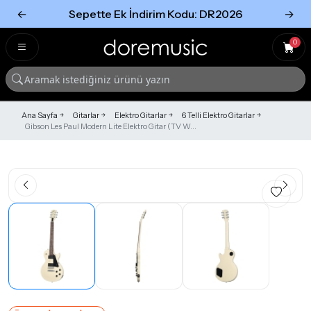
←
Sepette Ek İndirim Kodu: DR2026
→
Tümünü Gör
Tümünü gör
0
Ana Sayfa
Gitarlar
Elektro Gitarlar
6 Telli Elektro Gitarlar
Gibson Les Paul Modern Lite Elektro Gitar (TV W...