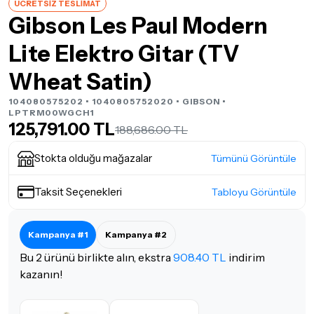
ÜCRETSİZ TESLİMAT
Gibson Les Paul Modern
Lite Elektro Gitar (TV
Wheat Satin)
104080575202 • 1040805752020 •
GIBSON
•
LPTRM00WGCH1
125,791.00 TL
188,686.00 TL
Stokta olduğu mağazalar
Tümünü Görüntüle
Taksit Seçenekleri
Tabloyu Görüntüle
Kampanya #1
Kampanya #2
Bu 2 ürünü birlikte alın, ekstra
908.40 TL
indirim
kazanın!