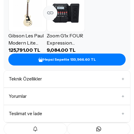
Gibson Les Paul
Zoom G1x FOUR
Modern Lite
Expression
Elektro Gitar (TV
125,791.00 TL
Pedallı Multi-
9,084.00 TL
Wheat Satin)
Efekt Prosesörü
Hepsi Sepette 133,966.60 TL
Teknik Özellikler
Gövde Şekli
Les Paul
Yorumlar
Manyetik Dizilimi
H-H
Klavye Ağacı
Gül Ağacı (Rosewood)
Teslimat ve İade
İlk Yorumu Siz Yazın
Köprü Tipi
Tune-O-Matic
Teslimat Koşulları