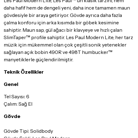
Les Paul Modern Lite, Les Paul™'ün klasik tarzını, hem
İade ve değişim koşulları, ürün kategorilerine göre farklılık
daha hafif hem de dengeli yeni, daha ince tamamen maun
gösterebilir. Lütfen satın almadan önce ilgili ürünün
gövdesiyle bir araya getiriyor. Gövde ayrıca daha fazla
iade/değişim şartlarını kontrol ettiğinizden emin olun.
çalma konforu için arka kısımda bir göbek kesimine
Detaylar için
tıklayınız
sahiptir. Maun sap, gül ağacı bir klavyeye ve hızlı çalan
SlimTaper™ profile sahiptir. Les Paul Modern Lite, her tarz
müzik için mükemmel olan çok çeşitli sonik yetenekler
sağlayan açık bobin 490R ve 498T humbucker™
manyetiklerle güçlendirilmiştir.
Teknik Özellikler
Genel
Tel Sayısı: 6
Çalım: Sağ El
Gövde
Gövde Tipi: Solidbody