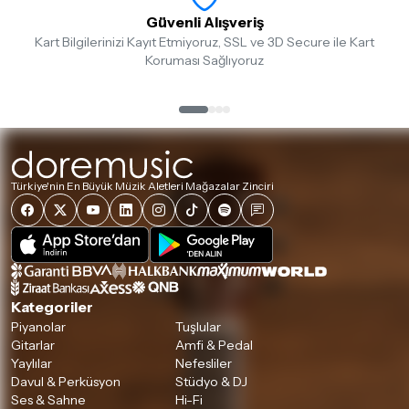
Güvenli Alışveriş
Kart Bilgilerinizi Kayıt Etmiyoruz, SSL ve 3D Secure ile Kart
Koruması Sağlıyoruz
Türkiye'nin En Büyük Müzik Aletleri Mağazalar Zinciri
Kategoriler
Piyanolar
Tuşlular
Gitarlar
Amfi & Pedal
Yaylılar
Nefesliler
Davul & Perküsyon
Stüdyo & DJ
Ses & Sahne
Hi-Fi