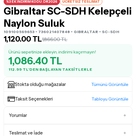
%3 EK İNDİRİM KODU: DR2026
ÜCRETSİZ TESLİMAT
Gibraltar SC-SDH Kelepçeli
Naylon Suluk
109100569653 • 736021407848 •
GIBRALTAR
• SC-SDH
1,120.00 TL
1,866.00 TL
Ürünü sepetinize ekleyin, indirimi kaçırmayın!
1,086.40 TL
112.99 TL'DEN BAŞLAYAN TAKSITLERLE
Stokta olduğu mağazalar
Tümünü Görüntüle
Taksit Seçenekleri
Tabloyu Görüntüle
Yorumlar
Teslimat ve İade
İlk Yorumu Siz Yazın