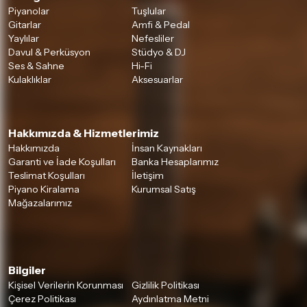
Piyanolar
Tuşlular
Gitarlar
Amfi & Pedal
Yaylılar
Nefesliler
Davul & Perküsyon
Stüdyo & DJ
Ses & Sahne
Hi-Fi
Kulaklıklar
Aksesuarlar
Hakkımızda & Hizmetlerimiz
Hakkımızda
İnsan Kaynakları
Garanti ve İade Koşulları
Banka Hesaplarımız
Teslimat Koşulları
İletişim
Piyano Kiralama
Kurumsal Satış
Mağazalarımız
Bilgiler
Kişisel Verilerin Korunması
Gizlilik Politikası
Çerez Politikası
Aydınlatma Metni