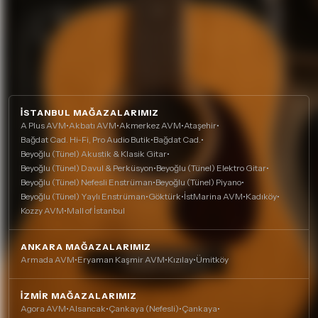
İSTANBUL MAĞAZALARIMIZ
A Plus AVM
•
Akbatı AVM
•
Akmerkez AVM
•
Ataşehir
•
Bağdat Cad. Hi-Fi, Pro Audio Butik
•
Bağdat Cad.
•
Beyoğlu (Tünel) Akustik & Klasik Gitar
•
Beyoğlu (Tünel) Davul & Perküsyon
•
Beyoğlu (Tünel) Elektro Gitar
•
Beyoğlu (Tünel) Nefesli Enstrüman
•
Beyoğlu (Tünel) Piyano
•
Beyoğlu (Tünel) Yaylı Enstrüman
•
Göktürk
•
İstMarina AVM
•
Kadıköy
•
Kozzy AVM
•
Mall of İstanbul
ANKARA MAĞAZALARIMIZ
Armada AVM
•
Eryaman Kaşmir AVM
•
Kızılay
•
Ümitköy
İZMIR MAĞAZALARIMIZ
Agora AVM
•
Alsancak
•
Çankaya (Nefesli)
•
Çankaya
•