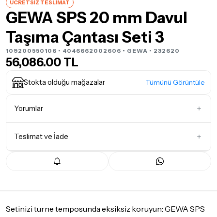
ÜCRETSİZ TESLİMAT
GEWA SPS 20 mm Davul
Taşıma Çantası Seti 3
109200550106 • 4046662002606 •
GEWA
• 232620
56,086.00 TL
Stokta olduğu mağazalar
Tümünü Görüntüle
Yorumlar
Teslimat ve İade
İlk Yorumu Siz Yazın
Teslimat Koşulları
Tüm siparişleriniz
1-3 iş günü
içerisinde kargoya teslim edilir.
Yoğunluk nedeniyle yaşanabilecek gecikmelerde, kargo süreci
maksimum
5 iş günü
gibi bir süreyi aşmayacaktır. Bayram ve
tatil günlerinde teslimat yapılamamaktadır.
Setinizi turne temposunda eksiksiz koruyun: GEWA SPS