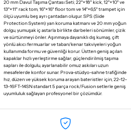
20 mm Davul Taşıma Çantası Seti; 22"×18" kick, 12"×10" ve
Seçtiğiniz ürünlerin tamamı
doremusic Sevkiyat Ekibi
ya da
13"×11" rack tom, 16"×16" floor tom ve 14"×6,5" trampet için
Aras Kargo
garantisi ile adresinize teslim edilecektir.
ölçü uyumlu beş ayrı çantadan oluşur. SPS (Side
Detaylar için
tıklayınız
Protection System) yan koruma katmanı ve 20 mm yoğun
dolgu, yumuşak iç astarla birlikte darbeleri sönümler, çizik
İade Koşulları
ve sürtünmeyi önler. Aşınmaya dayanıklı dış kumaş, çift
Sitemiz üzerinden satın almış olduğunuz ürünleri, teslimat
yönlü akıcı fermuarlar ve taban/kenar takviyeleri yoğun
tarihinden itibaren
14 Gün
içerisinde iade edebilir ya da
kullanımda formu ve güvenliği korur. Üstten geniş açılan
değiştirebilirsiniz.
kapaklar hızlı yerleştirme sağlar; güçlendirilmiş taşıma
İadesi ve değişimi mümkün olmayan ürünler için
tıklayınız
.
sapları ile dolgulu, ayarlanabilir omuz askıları uzun
mesafelerde konfor sunar. Prova-stüdyo-sahne trafiğinde
İade ve değişimi talep edilecek ürünün ticari vasfını yitirmemiş
olması, ambalajının korunmuş, aksesuar ve tüm ürün içeriğinin
hız, düzen ve yüksek koruma arayan bateristler için, 22–12–
eksiksiz olması gerekmektedir. Satın almış olduğunuz ürünü
13–16FT–14SN standart 5 parça rock/Fusion setlerle geniş
göndermeden önce mutlaka
Destek
ekibimiz ile iletişime
uyumluluk sağlayan profesyonel bir çözümdür.
geçerek bilgi veriniz.
İade ve değişim koşulları, ürün kategorilerine göre farklılık
gösterebilir. Lütfen satın almadan önce ilgili ürünün
iade/değişim şartlarını kontrol ettiğinizden emin olun.
Detaylar için
tıklayınız