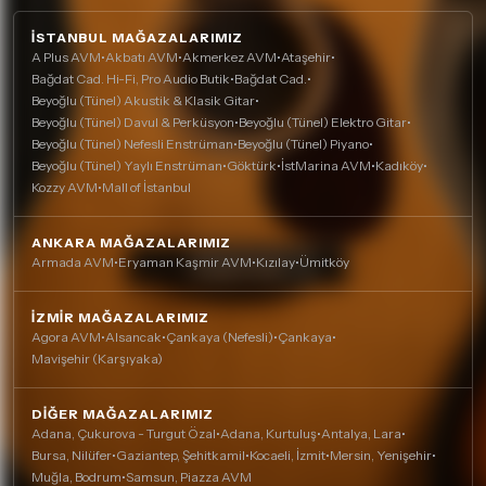
İSTANBUL MAĞAZALARIMIZ
A Plus AVM
•
Akbatı AVM
•
Akmerkez AVM
•
Ataşehir
•
Bağdat Cad. Hi-Fi, Pro Audio Butik
•
Bağdat Cad.
•
Beyoğlu (Tünel) Akustik & Klasik Gitar
•
Beyoğlu (Tünel) Davul & Perküsyon
•
Beyoğlu (Tünel) Elektro Gitar
•
Beyoğlu (Tünel) Nefesli Enstrüman
•
Beyoğlu (Tünel) Piyano
•
Beyoğlu (Tünel) Yaylı Enstrüman
•
Göktürk
•
İstMarina AVM
•
Kadıköy
•
Kozzy AVM
•
Mall of İstanbul
ANKARA MAĞAZALARIMIZ
Armada AVM
•
Eryaman Kaşmir AVM
•
Kızılay
•
Ümitköy
İZMIR MAĞAZALARIMIZ
Agora AVM
•
Alsancak
•
Çankaya (Nefesli)
•
Çankaya
•
Mavişehir (Karşıyaka)
DIĞER MAĞAZALARIMIZ
Adana, Çukurova - Turgut Özal
•
Adana, Kurtuluş
•
Antalya, Lara
•
Bursa, Nilüfer
•
Gaziantep, Şehitkamil
•
Kocaeli, İzmit
•
Mersin, Yenişehir
•
Muğla, Bodrum
•
Samsun, Piazza AVM