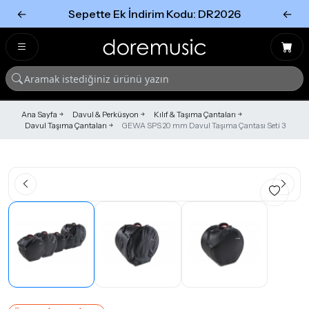
←
Sepette Ek İndirim Kodu: DR2026
←
Tümünü Gör
Tümünü gör
Ana Sayfa
Davul & Perküsyon
Kılıf & Taşıma Çantaları
Davul Taşıma Çantaları
GEWA SPS 20 mm Davul Taşıma Çantası Seti 3