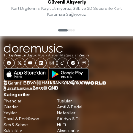
Güvenli Alışveriş
Kart Bilgilerinizi Kayıt Etmiyoruz, SSL ve 3D Secure ile Kart
Koruması Sağlıyoruz
Türkiye'nin En Büyük Müzik Aletleri Mağazalar Zinciri
Kategoriler
Piyanolar
Tuşlular
Gitarlar
Amfi & Pedal
Yaylılar
Nefesliler
Davul & Perküsyon
Stüdyo & DJ
Ses & Sahne
Hi-Fi
Kulaklıklar
Aksesuarlar