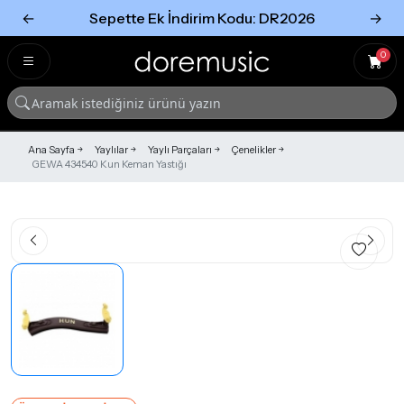
←
Sepette Ek İndirim Kodu: DR2026
→
Tümünü Gör
Tümünü gör
0
Ana Sayfa
Yaylılar
Yaylı Parçaları
Çenelikler
GEWA 434540 Kun Keman Yastığı