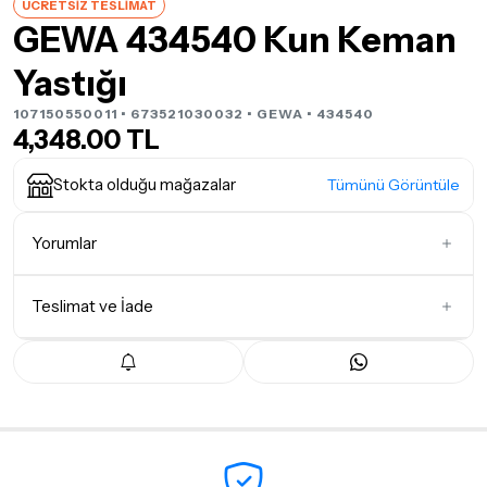
ÜCRETSİZ TESLİMAT
GEWA 434540 Kun Keman
Yastığı
107150550011 • 673521030032 •
GEWA
• 434540
4,348.00 TL
Stokta olduğu mağazalar
Tümünü Görüntüle
Yorumlar
Teslimat ve İade
İlk Yorumu Siz Yazın
Teslimat Koşulları
Tüm siparişleriniz
1-3 iş günü
içerisinde kargoya teslim edilir.
Yoğunluk nedeniyle yaşanabilecek gecikmelerde, kargo süreci
maksimum
5 iş günü
gibi bir süreyi aşmayacaktır. Bayram ve
tatil günlerinde teslimat yapılamamaktadır.