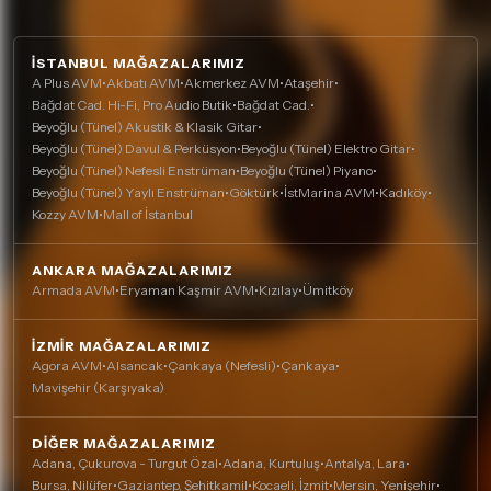
İSTANBUL MAĞAZALARIMIZ
A Plus AVM
•
Akbatı AVM
•
Akmerkez AVM
•
Ataşehir
•
Bağdat Cad. Hi-Fi, Pro Audio Butik
•
Bağdat Cad.
•
Beyoğlu (Tünel) Akustik & Klasik Gitar
•
Beyoğlu (Tünel) Davul & Perküsyon
•
Beyoğlu (Tünel) Elektro Gitar
•
Beyoğlu (Tünel) Nefesli Enstrüman
•
Beyoğlu (Tünel) Piyano
•
Beyoğlu (Tünel) Yaylı Enstrüman
•
Göktürk
•
İstMarina AVM
•
Kadıköy
•
Kozzy AVM
•
Mall of İstanbul
ANKARA MAĞAZALARIMIZ
Armada AVM
•
Eryaman Kaşmir AVM
•
Kızılay
•
Ümitköy
İZMIR MAĞAZALARIMIZ
Agora AVM
•
Alsancak
•
Çankaya (Nefesli)
•
Çankaya
•
Mavişehir (Karşıyaka)
DIĞER MAĞAZALARIMIZ
Adana, Çukurova - Turgut Özal
•
Adana, Kurtuluş
•
Antalya, Lara
•
Bursa, Nilüfer
•
Gaziantep, Şehitkamil
•
Kocaeli, İzmit
•
Mersin, Yenişehir
•