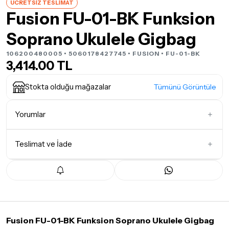
ÜCRETSİZ TESLİMAT
Fusion FU-01-BK Funksion
Soprano Ukulele Gigbag
106200480005 • 5060178427745 •
FUSION
• FU-01-BK
3,414.00 TL
Stokta olduğu mağazalar
Tümünü Görüntüle
Yorumlar
Teslimat ve İade
İlk Yorumu Siz Yazın
Teslimat Koşulları
Tüm siparişleriniz
1-3 iş günü
içerisinde kargoya teslim edilir.
Yoğunluk nedeniyle yaşanabilecek gecikmelerde, kargo süreci
maksimum
5 iş günü
gibi bir süreyi aşmayacaktır. Bayram ve
tatil günlerinde teslimat yapılamamaktadır.
Fusion FU-01-BK Funksion Soprano Ukulele Gigbag