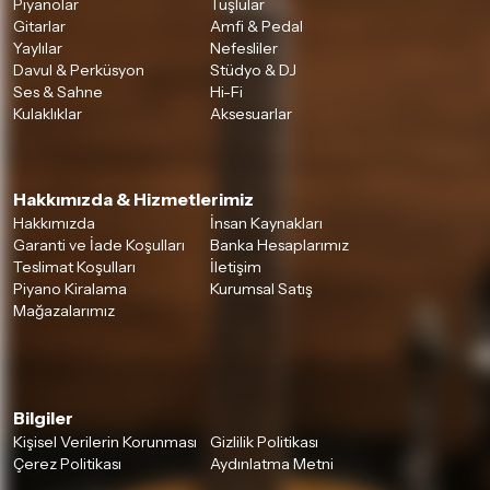
Piyanolar
Tuşlular
Gitarlar
Amfi & Pedal
Yaylılar
Nefesliler
Davul & Perküsyon
Stüdyo & DJ
Ses & Sahne
Hi-Fi
Kulaklıklar
Aksesuarlar
Hakkımızda & Hizmetlerimiz
Hakkımızda
İnsan Kaynakları
Garanti ve İade Koşulları
Banka Hesaplarımız
Teslimat Koşulları
İletişim
Piyano Kiralama
Kurumsal Satış
Mağazalarımız
Bilgiler
Kişisel Verilerin Korunması
Gizlilik Politikası
Çerez Politikası
Aydınlatma Metni