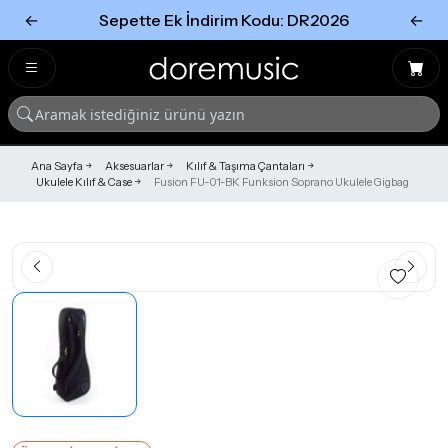
←
Sepette Ek İndirim Kodu: DR2026
←
Tümünü Gör
Tümünü gör
Ana Sayfa
Aksesuarlar
Kılıf & Taşıma Çantaları
Ukulele Kılıf & Case
Fusion FU-01-BK Funksion Soprano Ukulele Gigbag