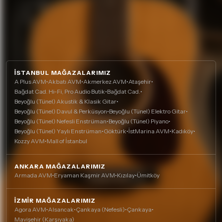
İSTANBUL MAĞAZALARIMIZ
A Plus AVM
•
Akbatı AVM
•
Akmerkez AVM
•
Ataşehir
•
Bağdat Cad. Hi-Fi, Pro Audio Butik
•
Bağdat Cad.
•
Beyoğlu (Tünel) Akustik & Klasik Gitar
•
Beyoğlu (Tünel) Davul & Perküsyon
•
Beyoğlu (Tünel) Elektro Gitar
•
Beyoğlu (Tünel) Nefesli Enstrüman
•
Beyoğlu (Tünel) Piyano
•
Beyoğlu (Tünel) Yaylı Enstrüman
•
Göktürk
•
İstMarina AVM
•
Kadıköy
•
Kozzy AVM
•
Mall of İstanbul
ANKARA MAĞAZALARIMIZ
Armada AVM
•
Eryaman Kaşmir AVM
•
Kızılay
•
Ümitköy
İZMIR MAĞAZALARIMIZ
Agora AVM
•
Alsancak
•
Çankaya (Nefesli)
•
Çankaya
•
Mavişehir (Karşıyaka)