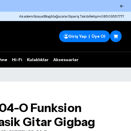
←
Akademi
Sosyal
Blog
Mağazalar
Sipariş Takibi
İletişim
08509557777
Giriş Yap | Üye Ol
hne
Hi-Fi
Kulaklıklar
Aksesuarlar
Rhym Outlet
-04-O Funksion
asik Gitar Gigbag