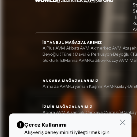
S
S
Hi
Ku
Ak
İSTANBUL MAĞAZALARIMIZ
A Plus AVM
Akbatı AVM
Akmerkez AVM
Ataşeh
•
•
•
Beyoğlu (Tünel) Davul & Perküsyon
Beyoğlu (Tü
•
Göktürk
İstMarina AVM
Kadıköy
Kozzy AVM
Mal
•
•
•
•
ANKARA MAĞAZALARIMIZ
Armada AVM
Eryaman Kaşmir AVM
Kızılay
Ümi
•
•
•
İZMIR MAĞAZALARIMIZ
Agora AVM
Alsancak
Çankaya (Nefesli)
Çankay
•
•
•
Çerez Kullanımı
Alışveriş deneyiminizi iyileştirmek için
DIĞER MAĞAZALARIMIZ