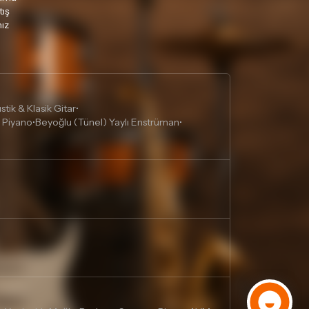
tış
ız
tik & Klasik Gitar
•
 Piyano
Beyoğlu (Tünel) Yaylı Enstrüman
•
•