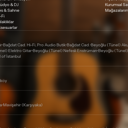
tüdyo & DJ
Kurumsal Sa
es & Sahne
Mağazalarım
-Fi
laklıklar
sesuarlar
ir
Bağdat Cad. Hi-Fi, Pro Audio Butik
Bağdat Cad.
Beyoğlu (Tünel) Akus
•
•
•
nel) Elektro Gitar
Beyoğlu (Tünel) Nefesli Enstrüman
Beyoğlu (Tünel)
•
•
l of İstanbul
tköy
a
Mavişehir (Karşıyaka)
•