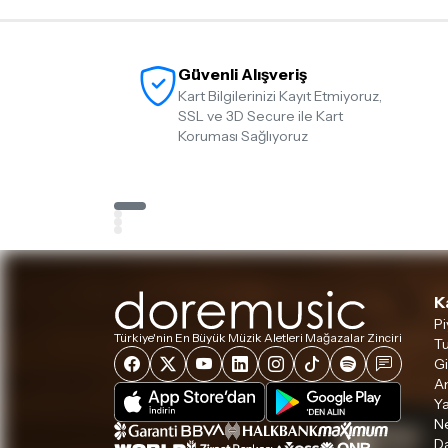
Güvenli Alışveriş
Kart Bilgilerinizi Kayıt Etmiyoruz,
SSL ve 3D Secure ile Kart
Koruması Sağlıyoruz
K
Pi
Türkiye'nin En Büyük Müzik Aletleri Mağazalar Zinciri
Tu
Gi
A
Ya
Ne
D