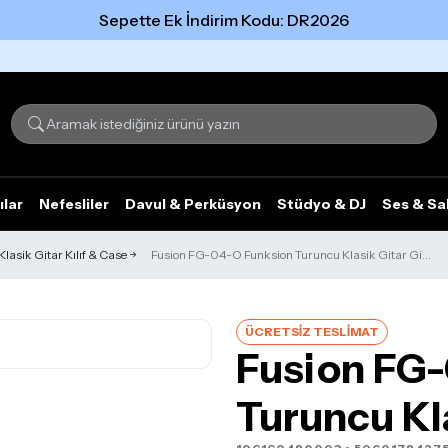
Sepette Ek İndirim Kodu: DR2026
Tümünü gör
ılar
Nefesliler
Davul & Perküsyon
Stüdyo & DJ
Ses & Sa
Klasik Gitar Kılıf & Case
Fusion FG-04-O Funksion Turuncu Klasik Gitar Gi...
ÜCRETSİZ TESLİMAT
Fusion FG
Turuncu Kl