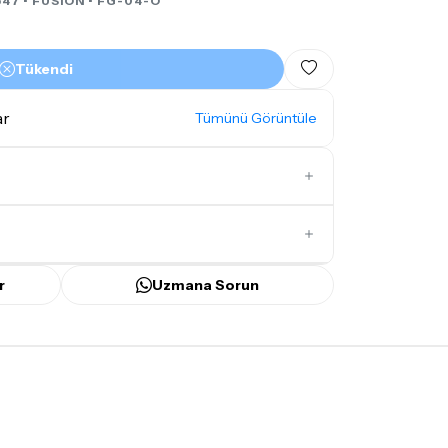
47 •
FUSION
• FG-04-O
Tükendi
ar
Tümünü Görüntüle
İlk Yorumu Siz Yazın
r
Uzmana Sorun
ünü
içerisinde kargoya teslim edilir.
bilecek gecikmelerde, kargo süreci
ir süreyi aşmayacaktır. Bayram ve tatil
mamaktadır.
mı
doremusic Sevkiyat Ekibi
ya da
Aras