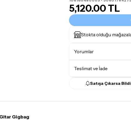
106160480003 • 50601784275
5,120.00 TL
Stokta olduğu mağazal
Yorumlar
Teslimat ve İade
Satışa Çıkarsa Bildi
Teslimat Koşulları
Tüm siparişleriniz
1-3 iş g
Yoğunluk nedeniyle yaşana
maksimum
5 iş günü
gibi b
Gitar Gigbag
günlerinde teslimat yapıla
Seçtiğiniz ürünlerin tama