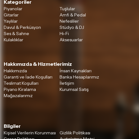
Kategoriler
Piyanolar
Tuşlular
Gitarlar
Amfi & Pedal
Yaylılar
Nefesliler
Davul & Perküsyon
Stüdyo & DJ
Ses & Sahne
Hi-Fi
Kulaklıklar
Aksesuarlar
Hakkımızda & Hizmetlerimiz
Hakkımızda
İnsan Kaynakları
Garanti ve İade Koşulları
Banka Hesaplarımız
Teslimat Koşulları
İletişim
Piyano Kiralama
Kurumsal Satış
Mağazalarımız
Bilgiler
Kişisel Verilerin Korunması
Gizlilik Politikası