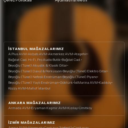
Çerez Politikası
Aydınlatma Metni
İSTANBUL MAĞAZALARIMIZ
A Plus AVM
•
Akbatı AVM
•
Akmerkez AVM
•
Ataşehir
•
Bağdat Cad. Hi-Fi, Pro Audio Butik
•
Bağdat Cad.
•
Beyoğlu (Tünel) Akustik & Klasik Gitar
•
Beyoğlu (Tünel) Davul & Perküsyon
•
Beyoğlu (Tünel) Elektro Gitar
•
Beyoğlu (Tünel) Nefesli Enstrüman
•
Beyoğlu (Tünel) Piyano
•
Beyoğlu (Tünel) Yaylı Enstrüman
•
Göktürk
•
İstMarina AVM
•
Kadıköy
•
Kozzy AVM
•
Mall of İstanbul
ANKARA MAĞAZALARIMIZ
Armada AVM
•
Eryaman Kaşmir AVM
•
Kızılay
•
Ümitköy
İZMIR MAĞAZALARIMIZ
Agora AVM
•
Alsancak
•
Çankaya (Nefesli)
•
Çankaya
•