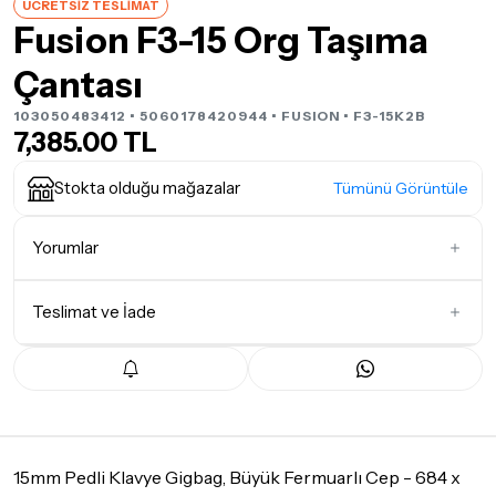
ÜCRETSİZ TESLİMAT
Fusion F3-15 Org Taşıma
Çantası
103050483412 • 5060178420944 •
FUSION
• F3-15K2B
7,385.00 TL
Stokta olduğu mağazalar
Tümünü Görüntüle
Yorumlar
Teslimat ve İade
İlk Yorumu Siz Yazın
Teslimat Koşulları
Tüm siparişleriniz
1-3 iş günü
içerisinde kargoya teslim edilir.
Yoğunluk nedeniyle yaşanabilecek gecikmelerde, kargo süreci
maksimum
5 iş günü
gibi bir süreyi aşmayacaktır. Bayram ve
tatil günlerinde teslimat yapılamamaktadır.
15mm Pedli Klavye Gigbag, Büyük Fermuarlı Cep - 684 x