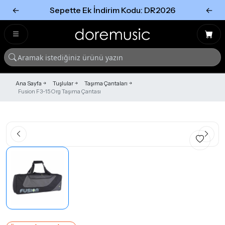
←
Sepette Ek İndirim Kodu: DR2026
←
Tümünü Gör
Tümünü gör
Ana Sayfa
Tuşlular
Taşıma Çantaları
Fusion F3-15 Org Taşıma Çantası