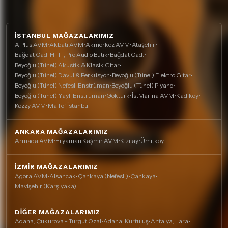
İSTANBUL MAĞAZALARIMIZ
A Plus AVM
•
Akbatı AVM
•
Akmerkez AVM
•
Ataşehir
•
Bağdat Cad. Hi-Fi, Pro Audio Butik
•
Bağdat Cad.
•
Beyoğlu (Tünel) Akustik & Klasik Gitar
•
Beyoğlu (Tünel) Davul & Perküsyon
•
Beyoğlu (Tünel) Elektro Gitar
•
Beyoğlu (Tünel) Nefesli Enstrüman
•
Beyoğlu (Tünel) Piyano
•
Beyoğlu (Tünel) Yaylı Enstrüman
•
Göktürk
•
İstMarina AVM
•
Kadıköy
•
Kozzy AVM
•
Mall of İstanbul
ANKARA MAĞAZALARIMIZ
Armada AVM
•
Eryaman Kaşmir AVM
•
Kızılay
•
Ümitköy
İZMIR MAĞAZALARIMIZ
Agora AVM
•
Alsancak
•
Çankaya (Nefesli)
•
Çankaya
•
Mavişehir (Karşıyaka)
DIĞER MAĞAZALARIMIZ
Adana, Çukurova - Turgut Özal
•
Adana, Kurtuluş
•
Antalya, Lara
•