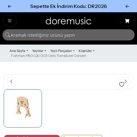
←
Sepette Ek İndirim Kodu: DR2026
←
Tümünü Gör
Tümünü gör
Ana Sayfa
Yaylılar
Yaylı Parçaları
Köprüler
Fishman PRO C20 OCE Cello Transducer Concert