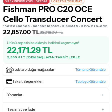
%3 EK İNDİRİM KODU: DR2026
ÜCRETSİZ TESLİMAT
Fishman PRO C20 OCE
Cello Transducer Concert
106120460006 • 605609106582 •
FISHMAN
• PRO-C20-0CE
22,857.00 TL
33,016.00 TL
Ürünü sepetinize ekleyin, indirimi kaçırmayın!
22,171.29 TL
2,305.81 TL'DEN BAŞLAYAN TAKSITLERLE
Stokta olduğu mağazalar
Tümünü Görüntüle
Taksit Seçenekleri
Tabloyu Görüntüle
Yorumlar
Teslimat ve İade
İlk Yorumu Siz Yazın