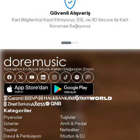
göndermeden önce mutlaka
Destek
ekibimiz ile iletişime
geçerek bilgi veriniz.
Güvenli Alışveriş
Kart Bilgilerinizi Kayıt Etmiyoruz, SSL ve 3D Secure ile Kart
İade ve değişim koşulları, ürün kategorilerine göre farklılık
Koruması Sağlıyoruz
gösterebilir. Lütfen satın almadan önce ilgili ürünün
iade/değişim şartlarını kontrol ettiğinizden emin olun.
Detaylar için
tıklayınız
Türkiye'nin En Büyük Müzik Aletleri Mağazalar Zinciri
Kategoriler
Piyanolar
Tuşlular
Gitarlar
Amfi & Pedal
Yaylılar
Nefesliler
Davul & Perküsyon
Stüdyo & DJ