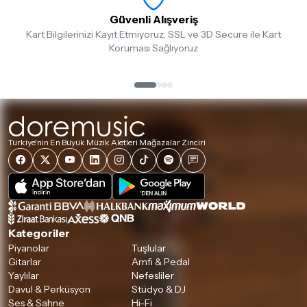
Güvenli Alışveriş
Kart Bilgilerinizi Kayıt Etmiyoruz, SSL ve 3D Secure ile Kart
Koruması Sağlıyoruz
Türkiye'nin En Büyük Müzik Aletleri Mağazalar Zinciri
Kategoriler
Piyanolar
Tuşlular
Gitarlar
Amfi & Pedal
Yaylılar
Nefesliler
Davul & Perküsyon
Stüdyo & DJ
Ses & Sahne
Hi-Fi