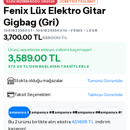
%3 EK İNDİRİM KODU: DR2026
ÜCRETSİZ TESLİMAT
Fenix Lüx Elektro Gitar
Gigbag (Gri)
106182335001 • 1061823350010 •
FENIX
• LEGR
3,700.00 TL
5,550.00 TL
Ürünü sepetinize ekleyin, indirimi kaçırmayın!
3,589.00 TL
373.26 TL'DEN BAŞLAYAN TAKSITLERLE
Stokta olduğu mağazalar
Tümünü Görüntüle
Taksit Seçenekleri
Tabloyu Görüntüle
Kampanya #1
Kampanya #2
Kampanya #3
Kampanya #4
Kampanya #5
Bu 2 ürünü birlikte alın, ekstra
4,514.68 TL
indirim
kazanın!