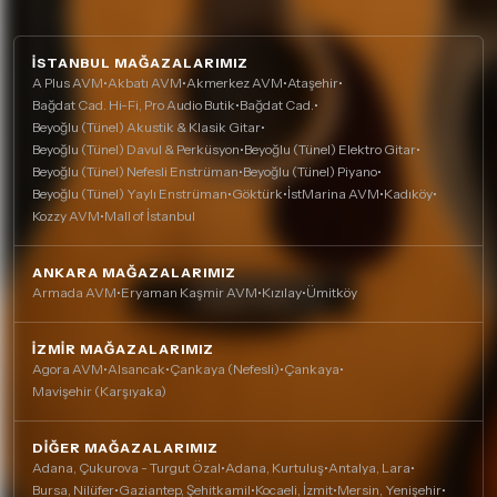
İSTANBUL MAĞAZALARIMIZ
A Plus AVM
•
Akbatı AVM
•
Akmerkez AVM
•
Ataşehir
•
Bağdat Cad. Hi-Fi, Pro Audio Butik
•
Bağdat Cad.
•
Beyoğlu (Tünel) Akustik & Klasik Gitar
•
Beyoğlu (Tünel) Davul & Perküsyon
•
Beyoğlu (Tünel) Elektro Gitar
•
Beyoğlu (Tünel) Nefesli Enstrüman
•
Beyoğlu (Tünel) Piyano
•
Beyoğlu (Tünel) Yaylı Enstrüman
•
Göktürk
•
İstMarina AVM
•
Kadıköy
•
Kozzy AVM
•
Mall of İstanbul
ANKARA MAĞAZALARIMIZ
Armada AVM
•
Eryaman Kaşmir AVM
•
Kızılay
•
Ümitköy
İZMIR MAĞAZALARIMIZ
Agora AVM
•
Alsancak
•
Çankaya (Nefesli)
•
Çankaya
•
Mavişehir (Karşıyaka)
DIĞER MAĞAZALARIMIZ
Adana, Çukurova - Turgut Özal
•
Adana, Kurtuluş
•
Antalya, Lara
•
Bursa, Nilüfer
•
Gaziantep, Şehitkamil
•
Kocaeli, İzmit
•
Mersin, Yenişehir
•