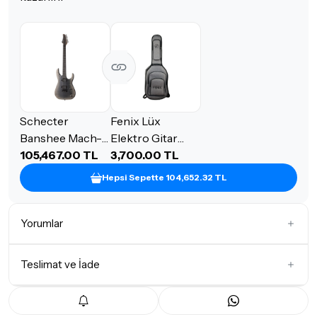
Schecter
Fenix Lüx
Banshee Mach-6
Elektro Gitar
Elektro Gitar
105,467.00 TL
Gigbag (Gri)
3,700.00 TL
(Fallout Burst)
Hepsi Sepette 104,652.32 TL
Yorumlar
Teslimat ve İade
İlk Yorumu Siz Yazın
Teslimat Koşulları
Tüm siparişleriniz
1-3 iş günü
içerisinde kargoya teslim edilir.