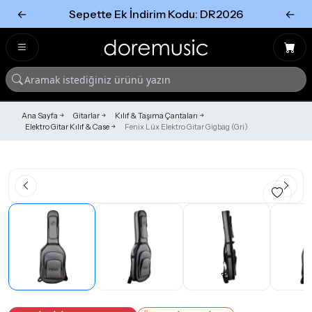
←
Sepette Ek İndirim Kodu: DR2026
←
Tümünü Gör
Tümünü gör
Ana Sayfa
Gitarlar
Kılıf & Taşıma Çantaları
Elektro Gitar Kılıf & Case
Fenix Lüx Elektro Gitar Gigbag (Gri)