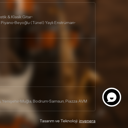
tik & Klasik Gitar
•
 Piyano
Beyoğlu (Tünel) Yaylı Enstrüman
•
•
, Yenişehir
Muğla, Bodrum
Samsun, Piazza AVM
•
•
Tasarım ve Teknoloji:
invenera