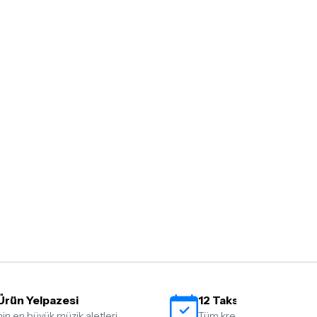
Ürün Yelpazesi
12 Taksit İmkanı
nin en büyük müzik aletleri
Tüm kredi kartlarına 12 tak