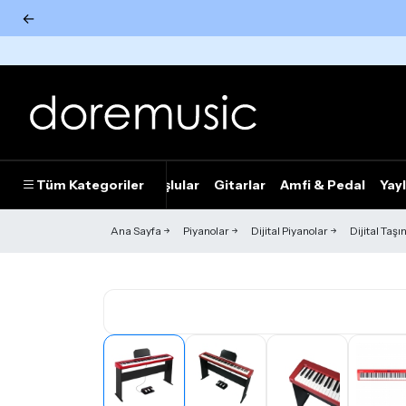
←
Tümünü Gör
Tüm Kategoriler
Piyanolar
Tuşlular
Gitarlar
Amfi & Pedal
Yayl
Ana Sayfa
Piyanolar
Dijital Piyanolar
Dijital Taşı