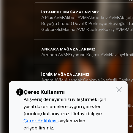
İSTANBUL MAĞAZALARIMIZ
A Plus AVM
Akbatı AVM
Akmerkez AVM
Ataşeh
•
•
•
Beyoğlu (Tünel) Davul & Perküsyon
Beyoğlu (Tü
•
Göktürk
İstMarina AVM
Kadıköy
Kozzy AVM
Mal
•
•
•
•
ANKARA MAĞAZALARIMIZ
Armada AVM
Eryaman Kaşmir AVM
Kızılay
Ümi
•
•
•
İZMIR MAĞAZALARIMIZ
Agora AVM
Alsancak
Çankaya (Nefesli)
Çankay
•
•
•
Çerez Kullanımı
Alışveriş deneyiminizi iyileştirmek için
DIĞER MAĞAZALARIMIZ
Adana, Çukurova - Turgut Özal
Adana, Kurtuluş
•
•
yasal düzenlemelere uygun çerezler
(cookie) kullanıyoruz. Detaylı bilgiye
Çerez Politikası
sayfamızdan
Gizlilik Politikası
Çerez Politikası
Kişisel Verilerin Kor
erişebilirsiniz.