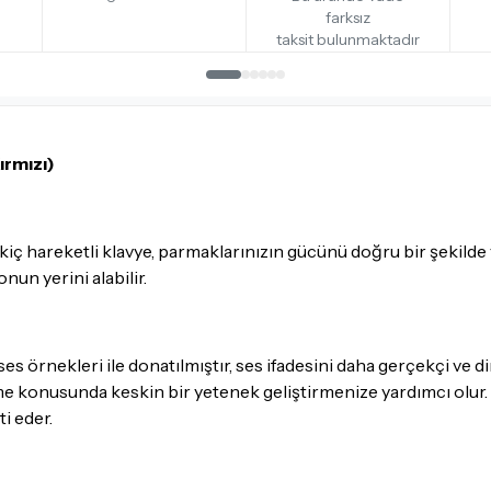
farksız
Detaylar için
tıklayınız
taksit bulunmaktadır
İade Koşulları
Sitemiz üzerinden satın al
itibaren
14 Gün
içerisinde i
ırmızı)
İadesi ve değişimi mümkün
İade ve değişimi talep edil
ambalajının korunmuş, akse
iç hareketli klavye, parmaklarınızın gücünü doğru bir şekilde 
gerekmektedir. Satın alm
un yerini alabilir.
mutlaka
Destek
ekibimiz il
İade ve değişim koşulları, ü
s örnekleri ile donatılmıştır, ses ifadesini daha gerçekçi ve di
Lütfen satın almadan önce i
tme konusunda keskin bir yetenek geliştirmenize yardımcı olur. 12
ettiğinizden emin olun.
i eder.
Detaylar için
tıklayınız