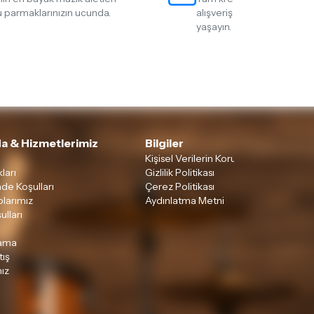
 parmaklarınızın ucunda.
alışveriş yapmanın rahatlığ
yaşayın.
a & Hizmetlerimiz
Bilgiler
Kişisel Verilerin Korunması
ları
Gizlilik Politikası
ade Koşulları
Çerez Politikası
larımız
Aydınlatma Metni
ulları
lama
tış
ız