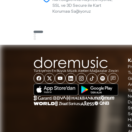
SSL ve 3D Secure ile Kart
Koruması Sağlıyoruz
K
Pi
Türkiye'nin En Büyük Müzik Aletleri Mağazalar Zinciri
Tu
Gi
A
Ya
Ne
D
S
S
Hi
Ku
Ak