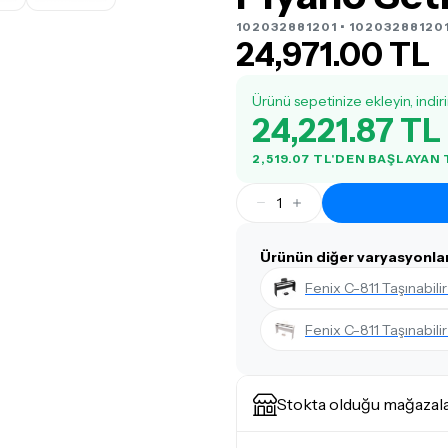
102032881201 • 10203288120
24,971.00 TL
Ürünü sepetinize ekleyin, indir
24,221.87 TL
2,519.07 TL'DEN BAŞLAYAN
1
Ürünün diğer varyasyonlar
Fenix C-811 Taşınabilir
Fenix C-811 Taşınabilir
Stokta olduğu mağazal