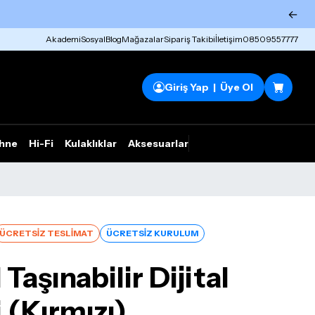
←
Akademi
Sosyal
Blog
Mağazalar
Sipariş Takibi
İletişim
08509557777
Giriş Yap | Üye Ol
hne
Hi-Fi
Kulaklıklar
Aksesuarlar
Rhym Outlet
ÜCRETSİZ TESLİMAT
ÜCRETSİZ KURULUM
Taşınabilir Dijital
 (Kırmızı)