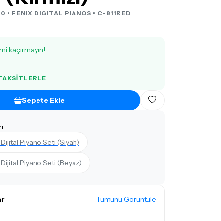
10 •
FENIX DIGITAL PIANOS
• C-811RED
imi kaçırmayın!
 TAKSITLERLE
Sepete Ekle
ı
 Dijital Piyano Seti (Siyah)
 Dijital Piyano Seti (Beyaz)
ar
Tümünü Görüntüle