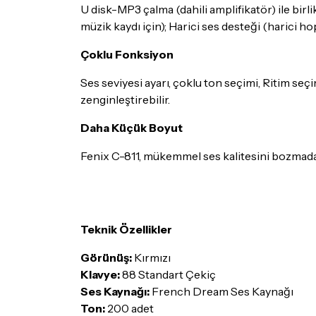
U disk-MP3 çalma (dahili amplifikatör) ile birl
müzik kaydı için); Harici ses desteği (harici ho
Çoklu Fonksiyon
Ses seviyesi ayarı, çoklu ton seçimi, Ritim se
zenginleştirebilir.
Daha Küçük Boyut
Fenix C-811, mükemmel ses kalitesini bozmadan
Teknik Özellikler
Görünüş:
Kırmızı
Klavye:
88 Standart Çekiç
Ses Kaynağı:
French Dream Ses Kaynağı
Ton:
200 adet