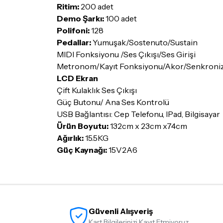
Ritim:
200 adet
Demo Şarkı:
100 adet
Polifoni:
128
Pedallar:
Yumuşak/Sostenuto/Sustain
MIDI Fonksiyonu /Ses Çıkışı/Ses Girişi
Metronom/Kayıt Fonksiyonu/Akor/Senkronize
LCD Ekran
Çift Kulaklık Ses Çıkışı
Güç Butonu/ Ana Ses Kontrolü
USB Bağlantısı: Cep Telefonu, IPad, Bilgisayar
Ürün Boyutu:
132cm x 23cm x74cm
Ağırlık:
15.5KG
Güç Kaynağı:
15V2A6
Güvenli Alışveriş
Kart Bilgilerinizi Kayıt Etmiyoruz,