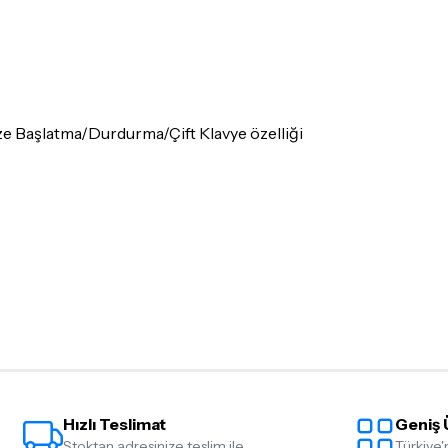
 Başlatma/Durdurma/Çift Klavye özelliği
Hızlı Teslimat
Geniş 
Stoktan adresinize teslim ile
Türkiye'