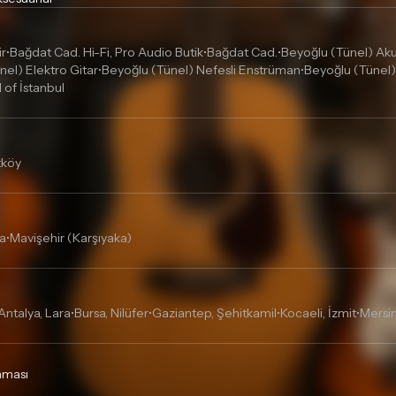
ir
Bağdat Cad. Hi-Fi, Pro Audio Butik
Bağdat Cad.
Beyoğlu (Tünel) Akus
•
•
•
nel) Elektro Gitar
Beyoğlu (Tünel) Nefesli Enstrüman
Beyoğlu (Tünel)
•
•
l of İstanbul
tköy
a
Mavişehir (Karşıyaka)
•
Antalya, Lara
Bursa, Nilüfer
Gaziantep, Şehitkamil
Kocaeli, İzmit
Mersin
•
•
•
•
unması