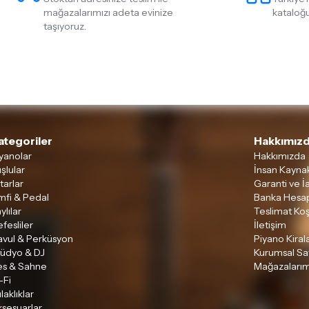
mağazalarımızı adeta evinize
kataloğu
taşıyoruz.
ategoriler
Hakkımızd
yanolar
Hakkımızda
şlular
İnsan Kaynak
tarlar
Garanti ve İ
mfi & Pedal
Banka Hesap
ylılar
Teslimat Koş
fesliler
İletişim
avul & Perküsyon
Piyano Kira
tüdyo & DJ
Kurumsal Sa
es & Sahne
Mağazalarım
-Fi
laklıklar
sesuarlar