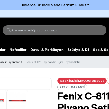
Binlerce Üründe Vade Farksız 6 Taksit
Tümünü gör
ılar
Nefesliler
Davul & Perküsyon
Stüdyo & DJ
Ses & Sa
nabilir Piyanolar
Fenix C-811 Taşınabilir Dijital Piyano Seti (...
%3 EK İNDİRİM KODU: DR2026
2+2 YIL GARANTİ
Fenix C-811 
Piyano Seti