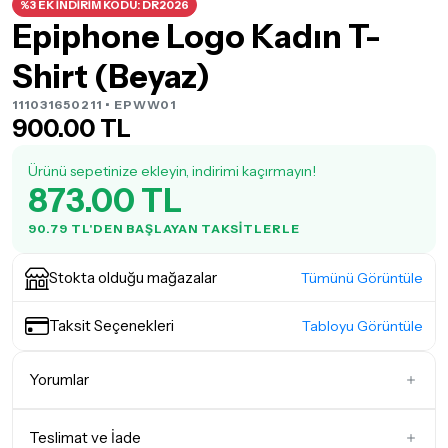
%3 EK İNDİRİM KODU: DR2026
Epiphone Logo Kadın T-
Shirt (Beyaz)
111031650211 • EPWW01
900.00 TL
Ürünü sepetinize ekleyin, indirimi kaçırmayın!
873.00 TL
90.79 TL'DEN BAŞLAYAN TAKSITLERLE
Stokta olduğu mağazalar
Tümünü Görüntüle
Taksit Seçenekleri
Tabloyu Görüntüle
Yorumlar
Teslimat ve İade
İlk Yorumu Siz Yazın