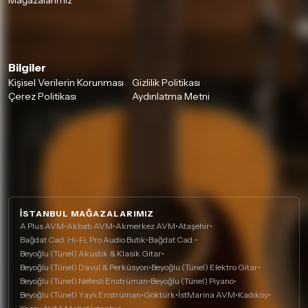
Mağazalarımız
Bilgiler
Kişisel Verilerin Korunması
Gizlilik Politikası
Çerez Politikası
Aydınlatma Metni
İSTANBUL MAĞAZALARIMIZ
A Plus AVM
•
Akbatı AVM
•
Akmerkez AVM
•
Ataşehir
•
Bağdat Cad. Hi-Fi, Pro Audio Butik
•
Bağdat Cad.
•
Beyoğlu (Tünel) Akustik & Klasik Gitar
•
Beyoğlu (Tünel) Davul & Perküsyon
•
Beyoğlu (Tünel) Elektro Gitar
•
Beyoğlu (Tünel) Nefesli Enstrüman
•
Beyoğlu (Tünel) Piyano
•
Beyoğlu (Tünel) Yaylı Enstrüman
•
Göktürk
•
İstMarina AVM
•
Kadıköy
•