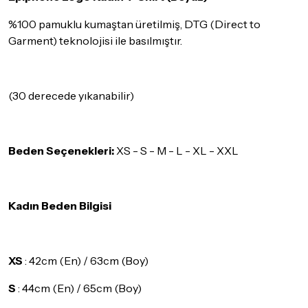
göndermeden önce mutlaka
Destek
ekibimiz ile iletişime
%100 pamuklu kumaştan üretilmiş, DTG (Direct to
geçerek bilgi veriniz.
Garment) teknolojisi ile basılmıştır.
İade ve değişim koşulları, ürün kategorilerine göre farklılık
gösterebilir. Lütfen satın almadan önce ilgili ürünün
iade/değişim şartlarını kontrol ettiğinizden emin olun.
(30 derecede yıkanabilir)
Detaylar için
tıklayınız
Beden Seçenekleri:
XS - S - M - L - XL - XXL
Kadın Beden Bilgisi
XS
: 42cm (En) / 63cm (Boy)
S
: 44cm (En) / 65cm (Boy)