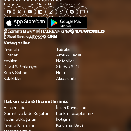
Türkiye'nin En Büyük Müzik Aletleri Mağazalar Zinciri
Kategoriler
Piyanolar
Tuşlular
Gitarlar
Amfi & Pedal
Yaylılar
Nefesliler
Davul & Perküsyon
Stüdyo & DJ
Ses & Sahne
Hi-Fi
Kulaklıklar
Aksesuarlar
Hakkımızda & Hizmetlerimiz
Hakkımızda
İnsan Kaynakları
Garanti ve İade Koşulları
Banka Hesaplarımız
Teslimat Koşulları
İletişim
Piyano Kiralama
Kurumsal Satış