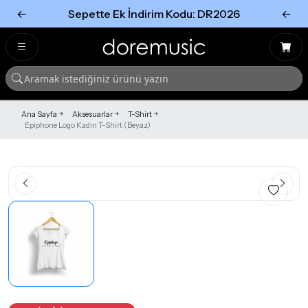
←
Sepette Ek İndirim Kodu: DR2026
←
Tümünü Gör
Tümünü gör
Ana Sayfa
Aksesuarlar
T-Shirt
Epiphone Logo Kadın T-Shirt (Beyaz)