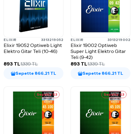
ELIXIR
3313219052
ELIXIR
3313219002
Elixir 19052 Optiweb Light
Elixir 19002 Optiweb
Elektro Gitar Teli (10-46)
Super Light Elektro Gitar
Teli (9-42)
893 TL
1,339 TL
893 TL
1,339 TL
Sepette 866.21 TL
Sepette 866.21 TL
Sepette %3
Sepette %3