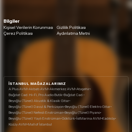
Bilgiler
Kişisel Verilerin Korunması
Gizlilik Politikası
Çerez Politikası
Aydınlatma Metni
İSTANBUL MAĞAZALARIMIZ
A Plus AVM
•
Akbatı AVM
•
Akmerkez AVM
•
Ataşehir
•
Bağdat Cad. Hi-Fi, Pro Audio Butik
•
Bağdat Cad.
•
Beyoğlu (Tünel) Akustik & Klasik Gitar
•
Beyoğlu (Tünel) Davul & Perküsyon
•
Beyoğlu (Tünel) Elektro Gitar
•
Beyoğlu (Tünel) Nefesli Enstrüman
•
Beyoğlu (Tünel) Piyano
•
Beyoğlu (Tünel) Yaylı Enstrüman
•
Göktürk
•
İstMarina AVM
•
Kadıköy
•
Kozzy AVM
•
Mall of İstanbul