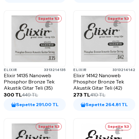
Sepette %3
Sepette %3
ELIXIR
3313214135
ELIXIR
3313214142
Elixir 14135 Nanoweb
Elixir 14142 Nanoweb
Phosphor Bronze Tek
Phosphor Bronze Tek
Akustik Gitar Teli (35)
Akustik Gitar Teli (42)
300 TL
449 TL
273 TL
410 TL
Sepette 291.00 TL
Sepette 264.81 TL
Sepette %3
Sepette %3