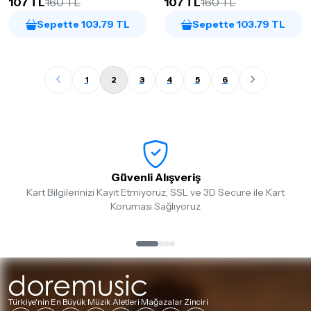
107 TL
160 TL
107 TL
160 TL
Sepette 103.79 TL
Sepette 103.79 TL
1
2
3
4
5
6
Güvenli Alışveriş
Kart Bilgilerinizi Kayıt Etmiyoruz, SSL ve 3D Secure ile Kart
Koruması Sağlıyoruz
Türkiye'nin En Büyük Müzik Aletleri Mağazalar Zinciri