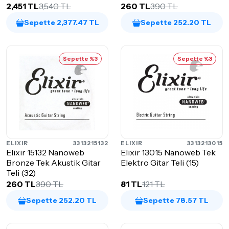
2,451 TL
3,540 TL
260 TL
390 TL
Sepette 2,377.47 TL
Sepette 252.20 TL
Sepette %3
Sepette %3
ELIXIR
3313215132
ELIXIR
3313213015
Elixir 15132 Nanoweb
Elixir 13015 Nanoweb Tek
Bronze Tek Akustik Gitar
Elektro Gitar Teli (15)
Teli (32)
260 TL
390 TL
81 TL
121 TL
Sepette 252.20 TL
Sepette 78.57 TL