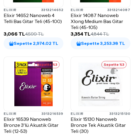
ELIXIR
3313214652
ELIXIR
3313214087
Elixir 14652 Nanoweb 4
Elixir 14087 Nanoweb
Telli Bas Gitar Teli (45-100)
Xlong Medium Bas Gitar
Teli (45-105)
3,066 TL
4,599 TL
3,354 TL
4,844 TL
Sepette 2,974.02 TL
Sepette 3,253.38 TL
Sepette %3
Sepette %3
ELIXIR
3313216539
ELIXIR
3313215130
Elixir 16539 Nanoweb
Elixir 15130 Nanoweb
Bronze 3'lü Akustik Gitar
Bronze Tek Akustik Gitar
Teli (12-53)
Teli (30)