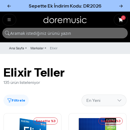
←
Sepette Ek İndirim Kodu: DR2026
→
Tümünü Gör
Tümünü gör
0
Ana Sayfa
Markalar
Elixir
Elixir Teller
135 ürün listeleniyor
Filtrele
Sepette %3
Sepette %3