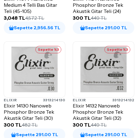
Medium 4 Telli Bas Gitar
Phosphor Bronze Tek
Teli (45-105)
Akustik Gitar Teli (24)
3,048 TL
4,572 TL
300 TL
449 TL
Sepette 2,956.56 TL
Sepette 291.00 TL
Sepette %3
Sepette %3
ELIXIR
3313214130
ELIXIR
3313214132
Elixir 14130 Nanoweb
Elixir 14132 Nanoweb
Phosphor Bronze Tek
Phosphor Bronze Tek
Akustik Gitar Teli (30)
Akustik Gitar Teli (32)
300 TL
482 TL
300 TL
449 TL
Sepette 291.00 TL
Sepette 291.00 TL