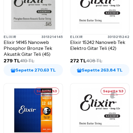
ELIXIR
3313214145
ELIXIR
3313215242
Elixir 14145 Nanoweb
Elixir 15242 Nanoweb Tek
Phosphor Bronze Tek
Elektro Gitar Teli (42)
Akustik Gitar Teli (45)
279 TL
419 TL
272 TL
408 TL
Sepette 270.63 TL
Sepette 263.84 TL
Sepette %3
Sepette %3