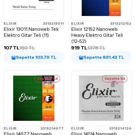
ELIXIR
3313213011
ELIXIR
3313212152
Elixir 13011 Nanoweb Tek
Elixir 12152 Nanoweb
Elektro Gitar Teli (11)
Heavy Elektro Gitar Teli
(12-52)
107 TL
160 TL
919 TL
1,378 TL
Sepette 103.79 TL
Sepette 891.43 TL
Sepette %3
Sepette %3
ELIXIR
3313214677
ELIXIR
3313214124
Elixir 14677 Nanoweb
Elixir 14124 Nanoweb