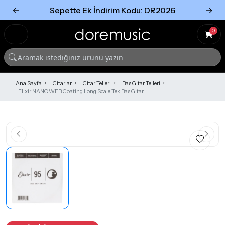
←
Sepette Ek İndirim Kodu: DR2026
→
Tümünü Gör
Tümünü gör
0
Ana Sayfa
Gitarlar
Gitar Telleri
Bas Gitar Telleri
Elixir NANOWEB Coating Long Scale Tek Bas Gitar...