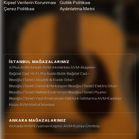
Kişisel Verilerin Korunması
Gizlilik Politikası
Çerez Politikası
Aydınlatma Metni
İSTANBUL MAĞAZALARIMIZ
A Plus AVM
•
Akbatı AVM
•
Akmerkez AVM
•
Ataşehir
•
Bağdat Cad. Hi-Fi, Pro Audio Butik
•
Bağdat Cad.
•
Beyoğlu (Tünel) Akustik & Klasik Gitar
•
Beyoğlu (Tünel) Davul & Perküsyon
•
Beyoğlu (Tünel) Elektro Gitar
•
Beyoğlu (Tünel) Nefesli Enstrüman
•
Beyoğlu (Tünel) Piyano
•
Beyoğlu (Tünel) Yaylı Enstrüman
•
Göktürk
•
İstMarina AVM
•
Kadıköy
•
Kozzy AVM
•
Mall of İstanbul
ANKARA MAĞAZALARIMIZ
Armada AVM
•
Eryaman Kaşmir AVM
•
Kızılay
•
Ümitköy