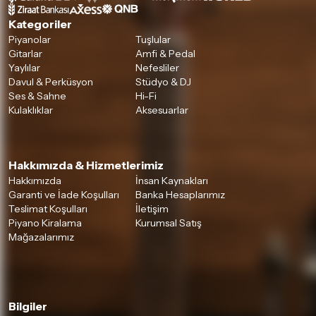
Kategoriler
Piyanolar
Tuşlular
Gitarlar
Amfi & Pedal
Yaylılar
Nefesliler
Davul & Perküsyon
Stüdyo & DJ
Ses & Sahne
Hi-Fi
Kulaklıklar
Aksesuarlar
Hakkımızda & Hizmetlerimiz
Hakkımızda
İnsan Kaynakları
Garanti ve İade Koşulları
Banka Hesaplarımız
Teslimat Koşulları
İletişim
Piyano Kiralama
Kurumsal Satış
Mağazalarımız
Bilgiler