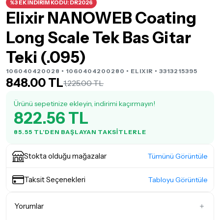
%3 EK İNDİRİM KODU: DR2026
Elixir NANOWEB Coating
Long Scale Tek Bas Gitar
Teki (.095)
106040420028 • 1060404200280 •
ELIXIR
• 3313215395
848.00 TL
1,225.00 TL
Ürünü sepetinize ekleyin, indirimi kaçırmayın!
822.56 TL
85.55 TL'DEN BAŞLAYAN TAKSITLERLE
Stokta olduğu mağazalar
Tümünü Görüntüle
Taksit Seçenekleri
Tabloyu Görüntüle
Yorumlar