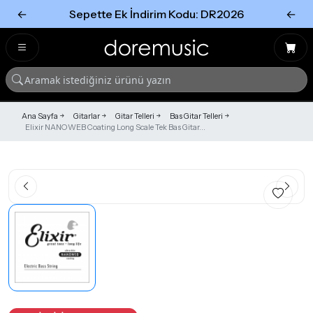
←
Sepette Ek İndirim Kodu: DR2026
←
Tümünü Gör
Tümünü gör
Ana Sayfa
Gitarlar
Gitar Telleri
Bas Gitar Telleri
Elixir NANOWEB Coating Long Scale Tek Bas Gitar...