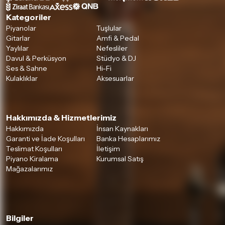
Kategoriler
Piyanolar
Tuşlular
Gitarlar
Amfi & Pedal
Yaylılar
Nefesliler
Davul & Perküsyon
Stüdyo & DJ
Ses & Sahne
Hi-Fi
Kulaklıklar
Aksesuarlar
Hakkımızda & Hizmetlerimiz
Hakkımızda
İnsan Kaynakları
Garanti ve İade Koşulları
Banka Hesaplarımız
Teslimat Koşulları
İletişim
Piyano Kiralama
Kurumsal Satış
Mağazalarımız
Bilgiler