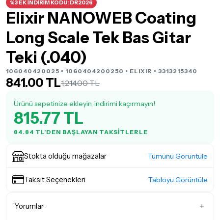
%3 EK İNDİRİM KODU: DR2026
Elixir NANOWEB Coating
Long Scale Tek Bas Gitar
Teki (.040)
106040420025 • 1060404200250 •
ELIXIR
• 3313215340
841.00 TL
1,214.00 TL
Ürünü sepetinize ekleyin, indirimi kaçırmayın!
815.77 TL
84.84 TL'DEN BAŞLAYAN TAKSITLERLE
Stokta olduğu mağazalar
Tümünü Görüntüle
Taksit Seçenekleri
Tabloyu Görüntüle
Yorumlar