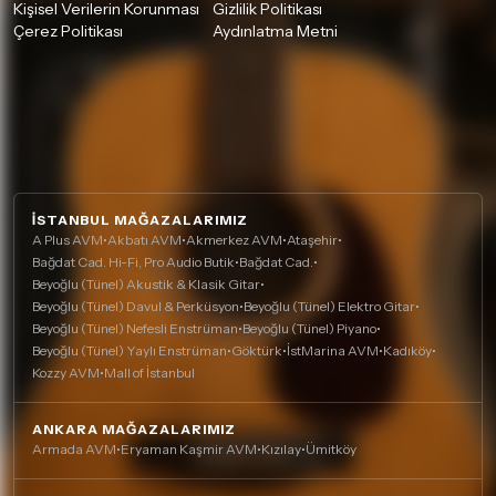
Kişisel Verilerin Korunması
Gizlilik Politikası
Çerez Politikası
Aydınlatma Metni
İSTANBUL MAĞAZALARIMIZ
A Plus AVM
•
Akbatı AVM
•
Akmerkez AVM
•
Ataşehir
•
Bağdat Cad. Hi-Fi, Pro Audio Butik
•
Bağdat Cad.
•
Beyoğlu (Tünel) Akustik & Klasik Gitar
•
Beyoğlu (Tünel) Davul & Perküsyon
•
Beyoğlu (Tünel) Elektro Gitar
•
Beyoğlu (Tünel) Nefesli Enstrüman
•
Beyoğlu (Tünel) Piyano
•
Beyoğlu (Tünel) Yaylı Enstrüman
•
Göktürk
•
İstMarina AVM
•
Kadıköy
•
Kozzy AVM
•
Mall of İstanbul
ANKARA MAĞAZALARIMIZ
Armada AVM
•
Eryaman Kaşmir AVM
•
Kızılay
•
Ümitköy