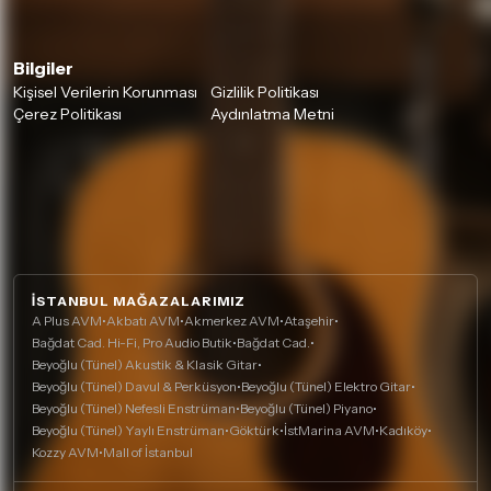
Bilgiler
Kişisel Verilerin Korunması
Gizlilik Politikası
Çerez Politikası
Aydınlatma Metni
İSTANBUL MAĞAZALARIMIZ
A Plus AVM
•
Akbatı AVM
•
Akmerkez AVM
•
Ataşehir
•
Bağdat Cad. Hi-Fi, Pro Audio Butik
•
Bağdat Cad.
•
Beyoğlu (Tünel) Akustik & Klasik Gitar
•
Beyoğlu (Tünel) Davul & Perküsyon
•
Beyoğlu (Tünel) Elektro Gitar
•
Beyoğlu (Tünel) Nefesli Enstrüman
•
Beyoğlu (Tünel) Piyano
•
Beyoğlu (Tünel) Yaylı Enstrüman
•
Göktürk
•
İstMarina AVM
•
Kadıköy
•
Kozzy AVM
•
Mall of İstanbul