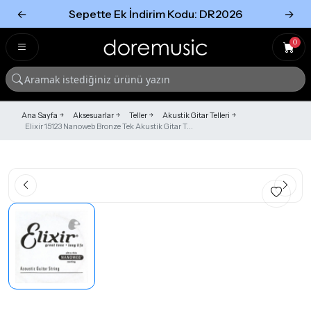
←
Sepette Ek İndirim Kodu: DR2026
→
Tümünü Gör
Tümünü gör
0
Ana Sayfa
Aksesuarlar
Teller
Akustik Gitar Telleri
Elixir 15123 Nanoweb Bronze Tek Akustik Gitar T...