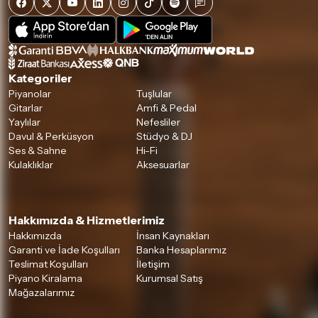
Detaylar için
tıklayınız
Kategoriler
Piyanolar
Tuşlular
Gitarlar
Amfi & Pedal
Yaylılar
Nefesliler
Davul & Perküsyon
Stüdyo & DJ
Ses & Sahne
Hi-Fi
Kulaklıklar
Aksesuarlar
Hakkımızda & Hizmetlerimiz
Hakkımızda
İnsan Kaynakları
Garanti ve İade Koşulları
Banka Hesaplarımız
Teslimat Koşulları
İletişim
Piyano Kiralama
Kurumsal Satış
Mağazalarımız