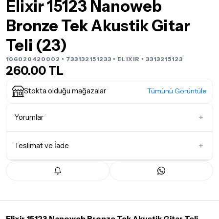
Elixir 15123 Nanoweb
Bronze Tek Akustik Gitar
Teli (23)
106020420002 • 733132151233 •
ELIXIR
• 3313215123
260.00 TL
Stokta olduğu mağazalar
Tümünü Görüntüle
Yorumlar
Teslimat ve İade
İlk Yorumu Siz Yazın
Teslimat Koşulları
Tüm siparişleriniz
1-3 iş günü
içerisinde kargoya teslim edilir.
Yoğunluk nedeniyle yaşanabilecek gecikmelerde, kargo süreci
maksimum
5 iş günü
gibi bir süreyi aşmayacaktır. Bayram ve
tatil günlerinde teslimat yapılamamaktadır.
Elixir 15123 Nanoweb Bronze Tek Akustik Gitar Teli